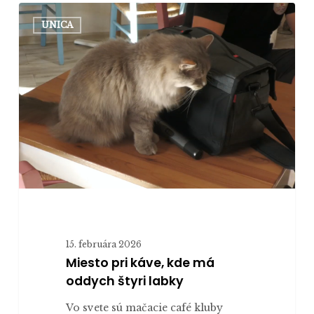
Miesto
UNICA
pri
káve,
kde
má
oddych
štyri
labky
15. februára 2026
Miesto pri káve, kde má
oddych štyri labky
Vo svete sú mačacie café kluby