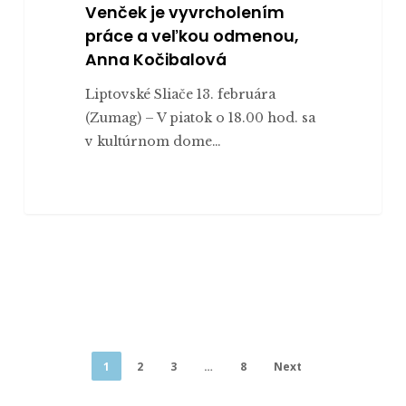
Venček je vyvrcholením
práce a veľkou odmenou,
Anna Kočibalová
Liptovské Sliače 13. februára
(Zumag) – V piatok o 18.00 hod. sa
v kultúrnom dome…
1
2
3
…
8
Next