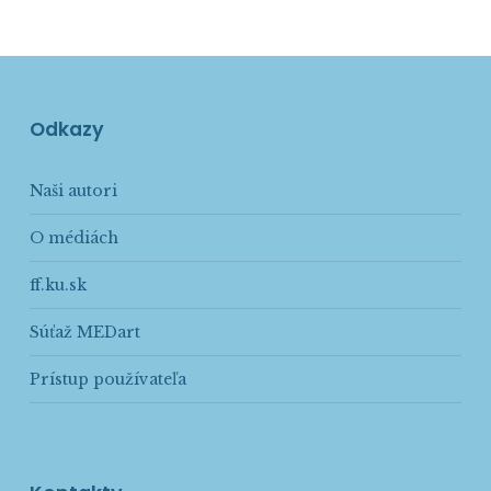
Odkazy
Naši autori
O médiách
ff.ku.sk
Súťaž MEDart
Prístup používateľa