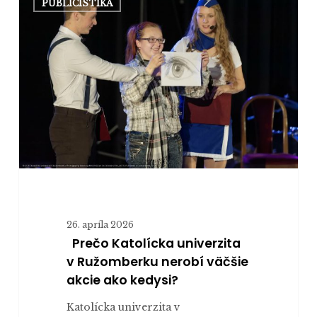
PUBLICISTIKA
Katolícka
univerzita
v
Ružomberku
nerobí
väčšie
akcie
ako
kedysi?
26. apríla 2026
Prečo Katolícka univerzita
v Ružomberku nerobí väčšie
akcie ako kedysi?
Katolícka univerzita v