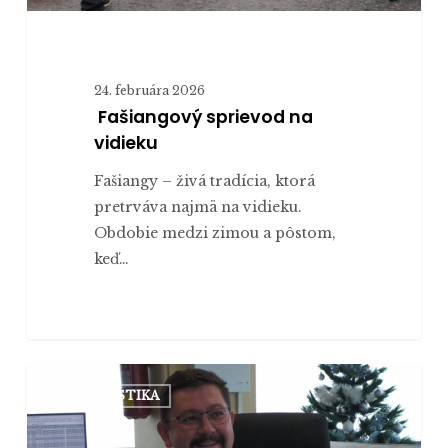
24. februára 2026
Fašiangový sprievod na
vidieku
Fašiangy – živá tradícia, ktorá
pretrváva najmä na vidieku.
Obdobie medzi zimou a pôstom,
keď…
Je
PUBLICISTIKA
vlakový
výpravca