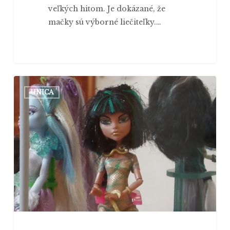
veľkých hitom. Je dokázané, že
mačky sú výborné liečiteľky.…
Národné
UNICA
múzeum
v Martine
hostilo
výstavu
Monster
High
bábik