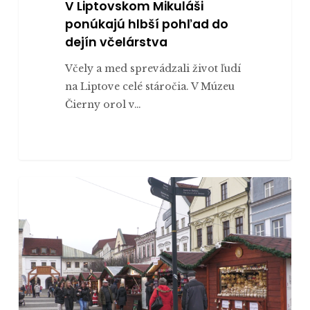
V Liptovskom Mikuláši
ponúkajú hlbší pohľad do
dejín včelárstva
Včely a med sprevádzali život ľudí
na Liptove celé stáročia. V Múzeu
Čierny orol v…
Vianočné
UNICA
trhy
v
Žiline
–
predajcovia
sa