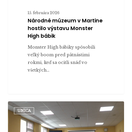
15. februára 2026
Národné múzeum v Martine
hostilo výstavu Monster
High bábik
Monster High bábiky spôsobili
veľký boom pred pätnástimi
rokmi, keď sa ocitli snáď vo
všetkých…
Sonda
UNICA
do
geopolitického
diania