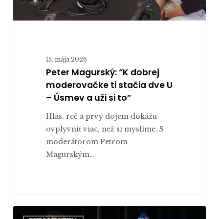
–
Úsmev
a
uži
15. mája 2026
si
Peter Magurský: “K dobrej
to”
moderovačke ti stačia dve U
– Úsmev a uži si to”
Hlas, reč a prvý dojem dokážu
ovplyvniť viac, než si myslíme. S
moderátorom Petrom
Magurským…
Prečo