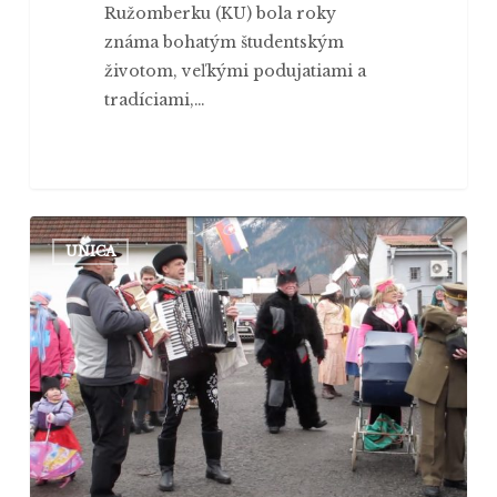
Ružomberku (KU) bola roky
známa bohatým študentským
životom, veľkými podujatiami a
tradíciami,…
Fašiangový
UNICA
sprievod
na
vidieku