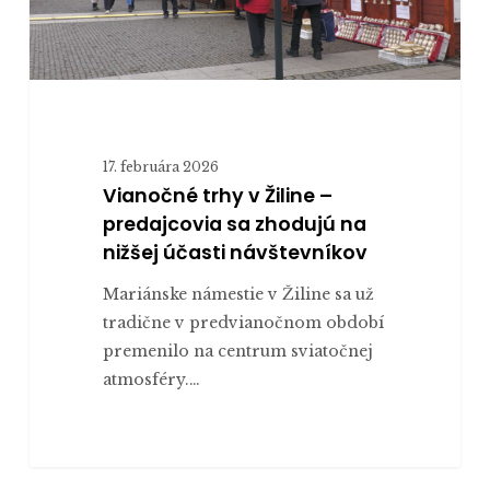
zhodujú
na
nižšej
účasti
návštevníkov
17. februára 2026
Vianočné trhy v Žiline –
predajcovia sa zhodujú na
nižšej účasti návštevníkov
Mariánske námestie v Žiline sa už
tradične v predvianočnom období
premenilo na centrum sviatočnej
atmosféry.…