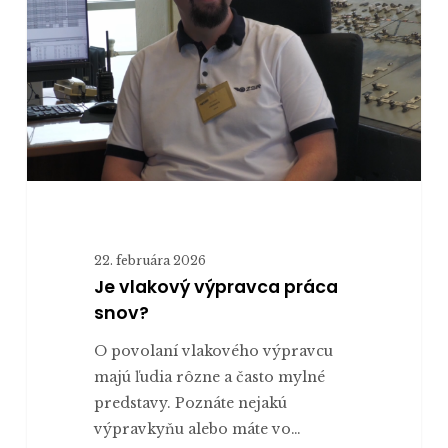
práca
snov?
22. februára 2026
Je vlakový výpravca práca
snov?
O povolaní vlakového výpravcu
majú ľudia rôzne a často mylné
predstavy. Poznáte nejakú
výpravkyňu alebo máte vo…