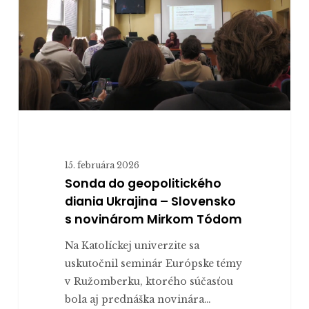
Ukrajina
–
Slovensko
s novinárom
Mirkom
Tódom
15. februára 2026
Sonda do geopolitického
diania Ukrajina – Slovensko
s novinárom Mirkom Tódom
Na Katolíckej univerzite sa
uskutočnil seminár Európske témy
v Ružomberku, ktorého súčasťou
bola aj prednáška novinára…