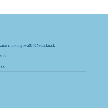
katarina.vargova816@edu.ku.sk
s.sk
.sk