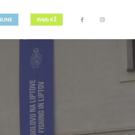
facebook
youtube
instagram
NLINE
Web KŽ