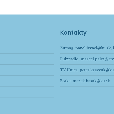
Kontakty
Zumag:
pavel.izrael@ku.sk
,
Pulzradio:
marcel.pales@rtv
TV Unica:
peter.kravcak@ku
Fotka:
marek.hasak@ku.sk