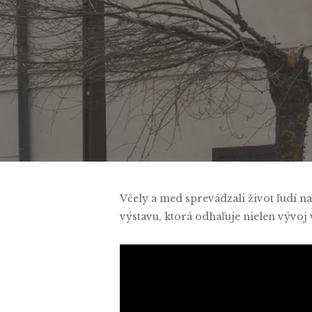
By
Tamara T
Včely a med sprevádzali život ľudí n
výstavu, ktorá odhaľuje nielen vývoj 