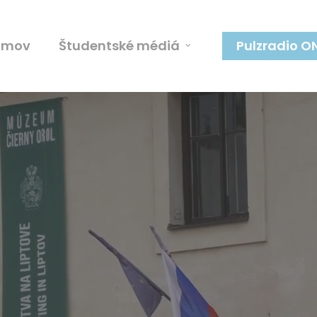
omov
Študentské médiá
Pulzradio O