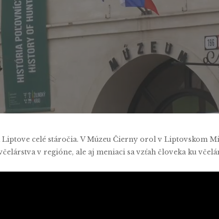
omčíková
,
Monika Magdová
No 
a Liptove celé stáročia. V Múzeu Čierny orol v Liptovskom M
včelárstva v regióne, ale aj meniaci sa vzťah človeka ku včel