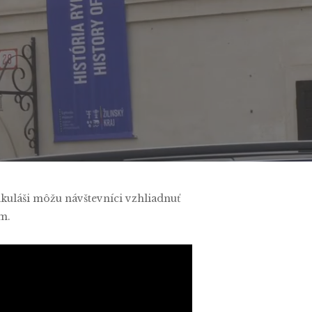
Comments
ikuláši môžu návštevníci vzhliadnuť
ám.