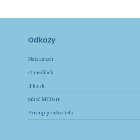
Odkazy
Naši autori
O médiách
ff.ku.sk
Súťaž MEDart
Prístup používateľa