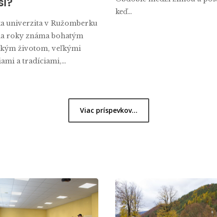
si?
keď…
ka univerzita v Ružomberku
la roky známa bohatým
ským životom, veľkými
iami a tradíciami,…
Viac príspevkov...