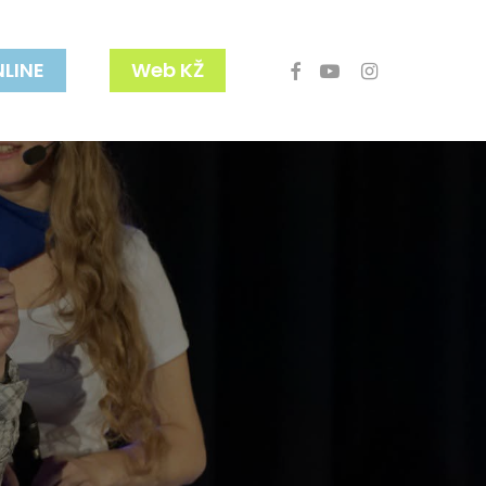
facebook
youtube
instagram
NLINE
Web KŽ