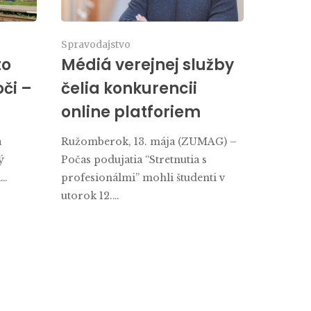
Spravodajstvo
to
Médiá verejnej služby
oči –
čelia konkurencii
online platforiem
a
Ružomberok, 13. mája (ZUMAG) –
ý
Počas podujatia “Stretnutia s
a…
profesionálmi” mohli študenti v
utorok 12.…