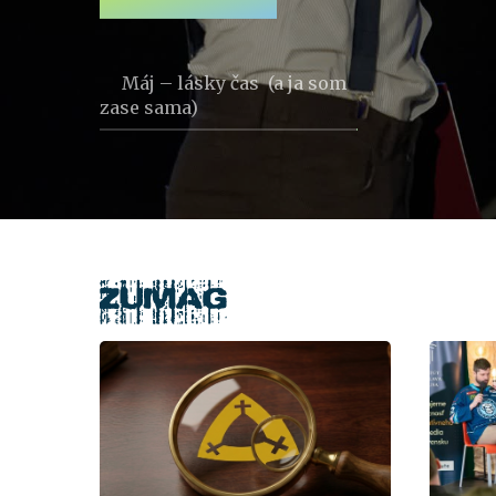
Máj – lásky čas (a ja som
zase sama)