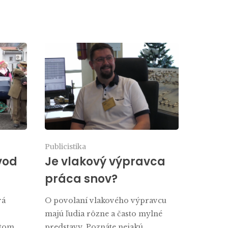
Publicistika
vod
Je vlakový výpravca
práca snov?
rá
O povolaní vlakového výpravcu
majú ľudia rôzne a často mylné
tom,
predstavy. Poznáte nejakú