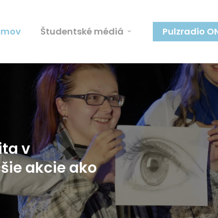
omov
Študentské médiá
Pulzradio O
ita
v
šie
akcie
ako
om
Račko:
zase
Kľúčom
sama)
ka