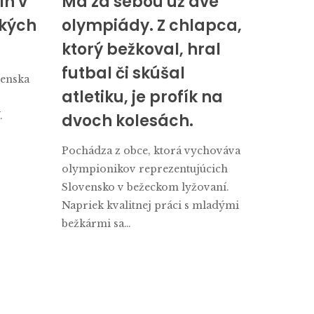
ín v
Má za sebou už dve
ských
olympiády. Z chlapca,
ktorý bežkoval, hral
futbal či skúšal
venska
atletiku, je profík na
.
dvoch kolesách.
Pochádza z obce, ktorá vychováva
olympionikov reprezentujúcich
Slovensko v bežeckom lyžovaní.
Napriek kvalitnej práci s mladými
bežkármi sa…