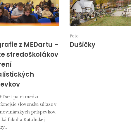
Foto
rafie z MEDartu –
Dušičky
že stredoškolákov
rení
listických
pevkov
EDart patrí medzi
ížnejšie slovenské súťaže v
 novinárskych príspevkov.
cká fakulta Katolíckej
ity…