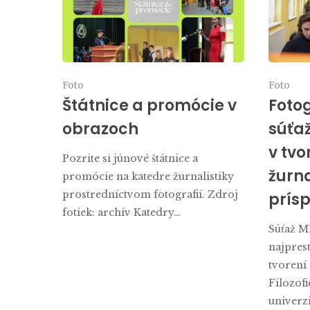
Foto
Foto
Štátnice a promócie v
Fotog
obrazoch
súťa
v tvo
Pozrite si júnové štátnice a
žurna
promócie na katedre žurnalistiky
prostredníctvom fotografií. Zdroj
prís
fotiek: archív Katedry…
Súťaž M
najprest
tvorení
Filozofi
univerz