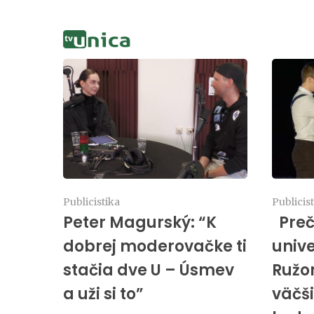
Publicistika
Publicis
Peter Magurský: “K
Preč
dobrej moderovačke ti
unive
stačia dve U – Úsmev
Ružo
a uži si to”
väčši