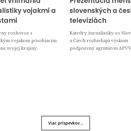
iel vnímania
Prezentácia menš
listiky vojakmi a
slovenských a če
istami
televíziách
vny rozhovor s
Katedry žurnalistiky zo Slo
ským vojakom pôsobiacim
a Čiech rozbiehajú výskum
ne svojej krajiny.
podporený agentúrou APVV
Viac príspevkov...