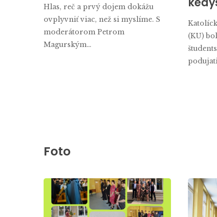
kedy
Hlas, reč a prvý dojem dokážu
ovplyvniť viac, než si myslíme. S
Katolíc
moderátorom Petrom
(KU) bo
Magurským…
študent
podujat
Foto