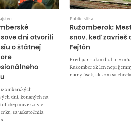
ajstvo
Publicistika
mberské
Ružomberok: Mes
ove dni otvorili
snov, keď zavrieš 
siu o štátnej
Fejtón
ore
Pred pár rokmi bol pre mň
esionálneho
Ružomberok len nepríjemn
nutný úsek, ak som sa chcel
tu
Ružomberských
ých dní, konaných na
olíckej univerzity v
rku, sa uskutočnila
 s…