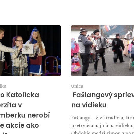
tika
Unica
o Katolícka
Fašiangový sprie
rzita v
na vidieku
mberku nerobí
Fašiangy – živá tradícia, kto
e akcie ako
pretrváva najmä na vidieku.
Obdobie medzi zimou a pôs