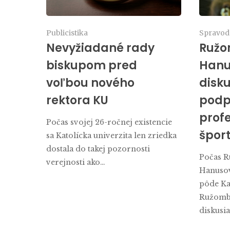
Publicistika
Spravod
Nevyžiadané rady
Ružo
biskupom pred
Hanus
voľbou nového
disku
rektora KU
podp
prof
Počas svojej 26-ročnej existencie
špor
sa Katolícka univerzita len zriedka
dostala do takej pozornosti
Počas 
verejnosti ako…
Hanusov
pôde Kat
Ružombe
diskusia