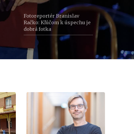
Fotoreportér Branislav
Račko: Kľúčom k úspechu je
dobrá fotka