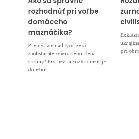
Ako sa správne
Rozd
rozhodnúť pri voľbe
žurna
domáceho
civil
maznáčika?
Exkluzí
ukrajin
Premýšľate nad tým, že si
pri obra
zaobstaráte zvieracieho člena
rodiny? Prv než sa rozhodnete, je
dôležité…