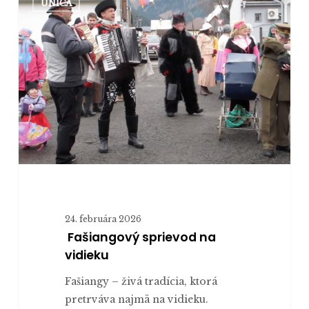
UNICA
sprievod
na
vidieku
24. februára 2026
Fašiangový sprievod na
vidieku
Fašiangy – živá tradícia, ktorá
pretrváva najmä na vidieku.