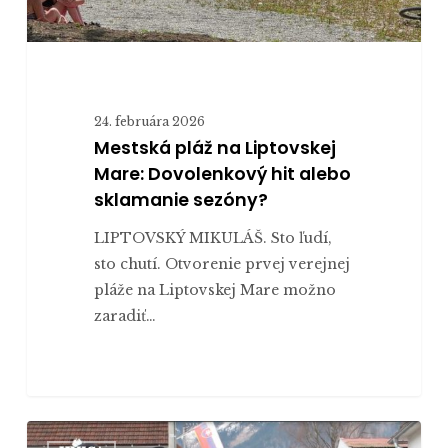
sezóny?
24. februára 2026
Mestská pláž na Liptovskej
Mare: Dovolenkový hit alebo
sklamanie sezóny?
LIPTOVSKÝ MIKULÁŠ. Sto ľudí,
sto chutí. Otvorenie prvej verejnej
pláže na Liptovskej Mare možno
zaradiť…
Fašiangový