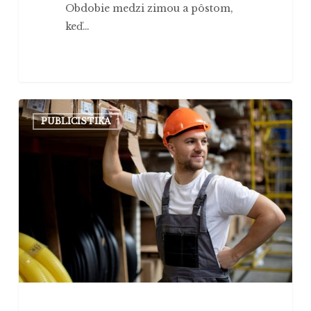
Obdobie medzi zimou a pôstom,
keď…
Počet
PUBLICISTIKA
cudzincov
na
slovenskom
trhu
práce
rastie,
ťahúňmi
sú
Ukrajinci
a
Indovia