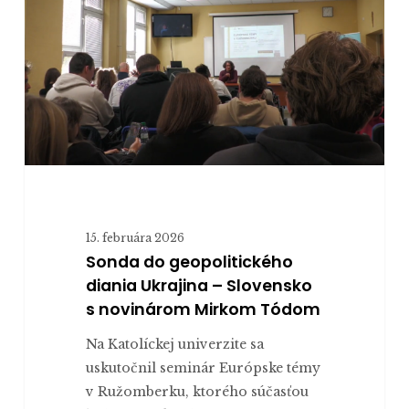
diania
Ukrajina
–
Slovensko
s novinárom
Mirkom
Tódom
15. februára 2026
Sonda do geopolitického
diania Ukrajina – Slovensko
s novinárom Mirkom Tódom
Na Katolíckej univerzite sa
uskutočnil seminár Európske témy
v Ružomberku, ktorého súčasťou