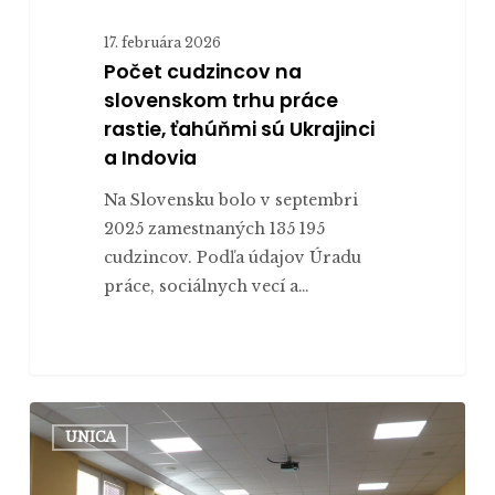
17. februára 2026
Počet cudzincov na
slovenskom trhu práce
rastie, ťahúňmi sú Ukrajinci
a Indovia
Na Slovensku bolo v septembri
2025 zamestnaných 135 195
cudzincov. Podľa údajov Úradu
práce, sociálnych vecí a…
Sonda
UNICA
do
geopolitického