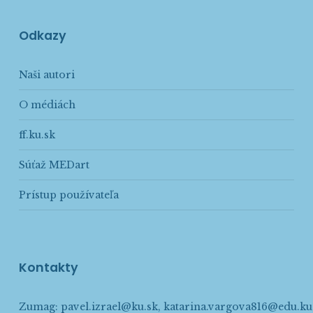
Odkazy
Naši autori
O médiách
ff.ku.sk
Súťaž MEDart
Prístup používateľa
Kontakty
Zumag:
pavel.izrael@ku.sk
,
katarina.vargova816@edu.ku