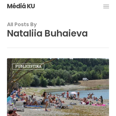
Men
Skip
Médiá KU
to
main
All Posts By
content
Nataliia Buhaieva
Mestská
PUBLICISTIKA
pláž
na
Liptovskej
Mare:
Dovolenkový
hit
alebo
sklamanie