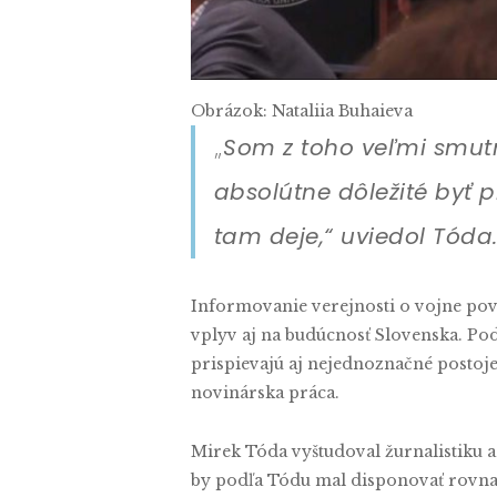
Obrázok: Nataliia Buhaieva
„
Som z toho veľmi smutný
absolútne dôležité byť 
tam deje,“ uviedol Tóda
Informovanie verejnosti o vojne pova
vplyv aj na budúcnosť Slovenska. Pod
prispievajú aj nejednoznačné postoje
novinárska práca.
Mirek Tóda vyštudoval žurnalistiku 
by podľa Tódu mal disponovať rovnak