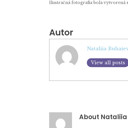
Ilustračná fotografia bola vytvorená 
Autor
Nataliia Buhaie
View all posts
About
Nataliia