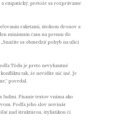
vý a empatický, pretože sa rozprávame
reľovaniu raketami, útokom dronov a
o len minimum času na presun do
 „Snažíte sa obmedziť pohyb na ulici
 Podľa Tódu je preto nevyhnutné
fliktu tak, že nevidíte nič iné. Je
ne,“ povedal.
s ľuďmi. Písanie textov vníma ako
evom. Podľa jeho slov novinár
ať nad štruktúrou, štylistikou či