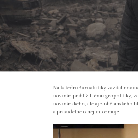
B
Na katedru žurnalistiky zavítal novi
novinár priblížil tému geopolitiky, 
novinárskeho, ale aj z občianskeho h
a pravidelne o nej informuje.