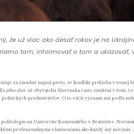
, že už viac ako desať rokov je na Ukrajin
priamo tam, informovať o tom a ukazovať, 
.
žuje za zásadné najmä preto, že konflikt prebieha v tesnej b
ľa jeho slov sú obyvatelia Slovenska často zmätení v tom, čo
 politických predstaviteľov. O to väčší význam má podľa neho
a politológiu na Univerzite Komenského v Bratislave. Novin
ými profesionálnymi vlastnosťami ako každý iný novinár. „