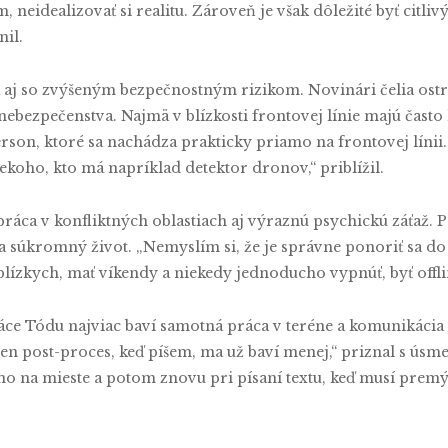
 neidealizovať si realitu. Zároveň je však dôležité byť citli
nil.
 aj so zvýšeným bezpečnostným rizikom. Novinári čelia ost
ebezpečenstva. Najmä v blízkosti frontovej línie majú čast
rson, ktoré sa nachádza prakticky priamo na frontovej línii.
koho, kto má napríklad detektor dronov,“ priblížil.
ráca v konfliktných oblastiach aj výraznú psychickú záťaž.
súkromný život. „Nemyslím si, že je správne ponoriť sa do kon
blízkych, mať víkendy a niekedy jednoducho vypnúť, byť offli
ce Tódu najviac baví samotná práca v teréne a komunikácia 
en post-proces, keď píšem, ma už baví menej,“ priznal s úsm
mo na mieste a potom znovu pri písaní textu, keď musí premýšľ