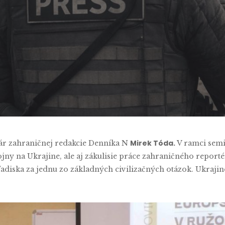
y
Nataliia Buhaieva
No Comments
Mirek Tóda.
nár zahraničnej redakcie Denníka N
V ramci sem
vojny na Ukrajine, ale aj zákulisie práce zahraničného report
ľadiska za jednu zo základných civilizačných otázok. Ukrajin