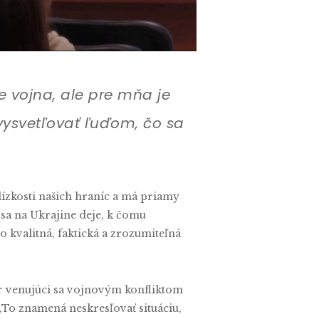
e vojna, ale pre mňa je
vysvetľovať ľuďom, čo sa
lízkosti našich hraníc a má priamy
 sa na Ukrajine deje, k čomu
 kvalitná, faktická a zrozumiteľná
ár venujúci sa vojnovým konfliktom
To znamená neskresľovať situáciu,