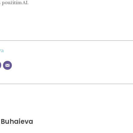
s použitím AI.
va
 Buhaieva