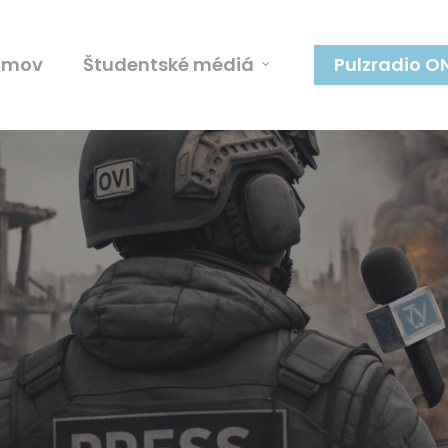
omov
Študentské médiá
Pulzradio O