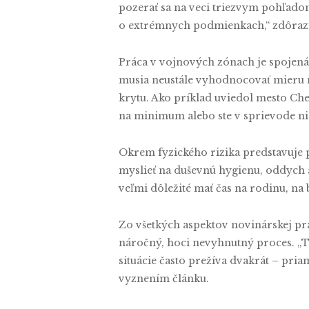
pozerať sa na veci triezvym pohľadom,
o extrémnych podmienkach,“ zdôraz
Práca v vojnových zónach je spojená
musia neustále vyhodnocovať mieru n
krytu. Ako príklad uviedol mesto Che
na minimum alebo ste v sprievode nie
Okrem fyzického rizika predstavuje p
myslieť na duševnú hygienu, oddych a 
veľmi dôležité mať čas na rodinu, na 
Zo všetkých aspektov novinárskej prá
náročný, hoci nevyhnutný proces. „T
situácie často prežíva dvakrát – pria
vyznením článku.