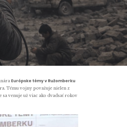
Európske témy v Ružomberku
inára
éra. Tému vojny považuje nielen z
e sa venuje už viac ako dvadsať rokov