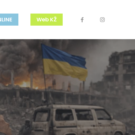
facebook
youtube
instagram
NLINE
Web KŽ