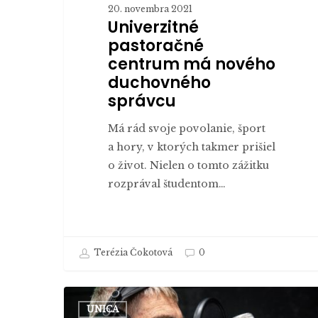
20. novembra 2021
Univerzitné
pastoračné
centrum má nového
duchovného
správcu
Má rád svoje povolanie, šport
a hory, v ktorých takmer prišiel
o život. Nielen o tomto zážitku
rozprával študentom…
Terézia Čokotová
0
Stretnutie
UNICA
s