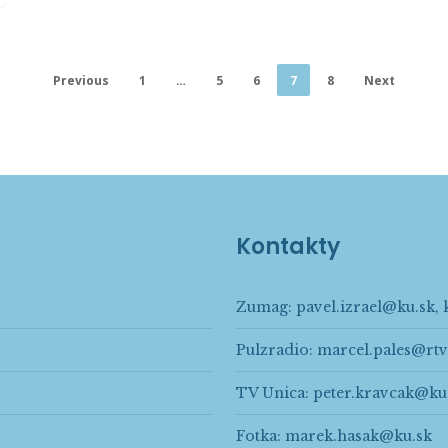
Previous
1
…
5
6
7
8
Next
Kontakty
Zumag:
pavel.izrael@ku.sk
,
Pulzradio:
marcel.pales@rtv
TV Unica:
peter.kravcak@ku
Fotka:
marek.hasak@ku.sk