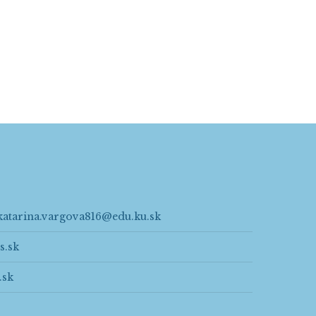
katarina.vargova816@edu.ku.sk
s.sk
.sk