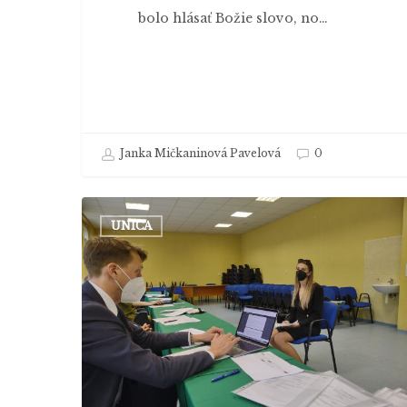
bolo hlásať Božie slovo, no…
Janka Mičkaninová Pavelová
0
Májové
UNICA
štátnice
na
katedre
žurnalistiky
boli
na
FF
KU