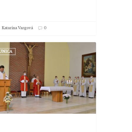
Katarína Vargová
0
emický
UNICA
ilo
te