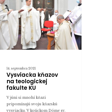
gickej
te
14. septembra 2021
Vysviacka kňazov
na teologickej
fakulte KU
V júni si mnohí kňazi
pripomínajú svoju kňazskú
vysviacku. V košickom Dóme sv.