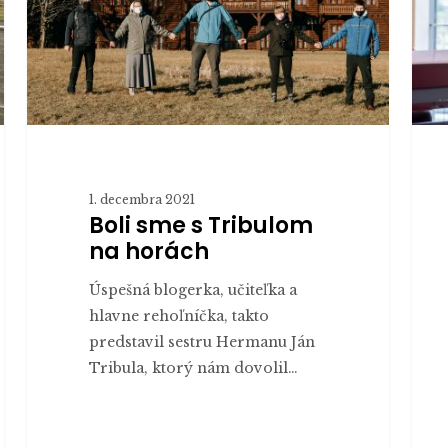
horách
kate
žurna
1. decembra 2021
Boli sme s Tribulom
na horách
Úspešná blogerka, učiteľka a
hlavne rehoľníčka, takto
predstavil sestru Hermanu Ján
Tribula, ktorý nám dovolil…