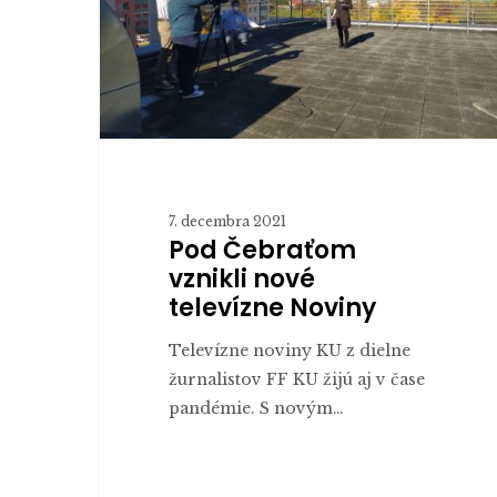
Noviny
7. decembra 2021
Pod Čebraťom
vznikli nové
televízne Noviny
Televízne noviny KU z dielne
žurnalistov FF KU žijú aj v čase
pandémie. S novým…