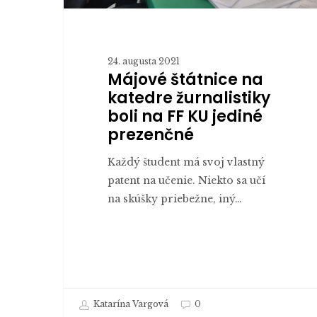
jediné
prezenčné
24. augusta 2021
Májové štátnice na
katedre žurnalistiky
boli na FF KU jediné
prezenčné
Každý študent má svoj vlastný
patent na učenie. Niekto sa učí
na skúšky priebežne, iný…
Katarína Vargová
0