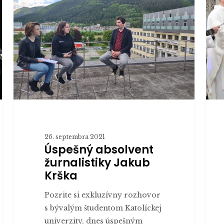
žurnalistiky
na
Jakub
teolo
Krška
fakul
KU
26. septembra 2021
Úspešný absolvent
žurnalistiky Jakub
Krška
Pozrite si exkluzívny rozhovor
s bývalým študentom Katolíckej
univerzity, dnes úspešným