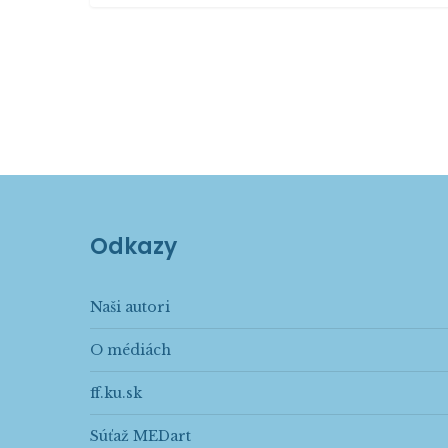
Odkazy
Naši autori
O médiách
ff.ku.sk
Súťaž MEDart