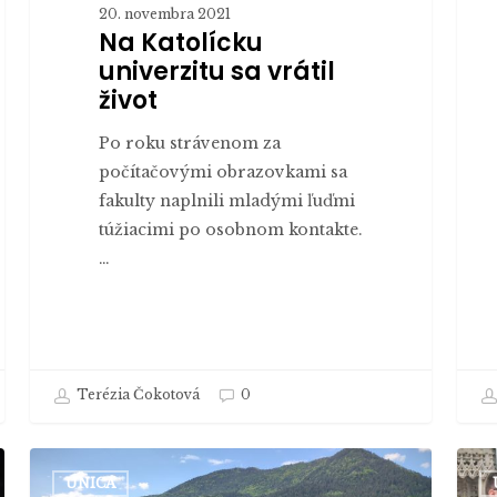
20. novembra 2021
Na Katolícku
univerzitu sa vrátil
život
Po roku strávenom za
počítačovými obrazovkami sa
fakulty naplnili mladými ľuďmi
túžiacimi po osobnom kontakte.
…
Terézia Čokotová
0
Úspešný
Vysv
UNICA
absolvent
kňaz