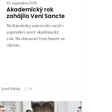
30. septembra 2021
Akademický rok
zahájilo Veni Sancte
Na Katolíckej univerzite začal v
septembri nový akademický
rok. Na slávnosti Veni Sancte sa
okrem…
Jozef Pikula
0
iacka
UNICA
ov