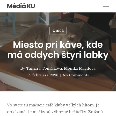
Men
Skip
Médiá KU
to
main
content
Unica
Miesto pri káve, kde
má oddych štyri labky
By
Tamara Tomčíková
,
Monika Magdová
15. februára 2026
No Comments
Vo svete sú mačacie café kluby veľkých hitom. Je
dokázané, že mačky sú výborné liečiteľky. Znižujú