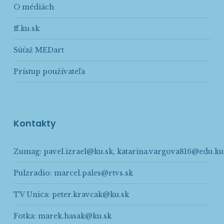
O médiách
ff.ku.sk
Súťaž MEDart
Prístup používateľa
Kontakty
Zumag:
pavel.izrael@ku.sk
,
katarina.vargova816@edu.ku
Pulzradio:
marcel.pales@rtvs.sk
TV Unica:
peter.kravcak@ku.sk
Fotka:
marek.hasak@ku.sk