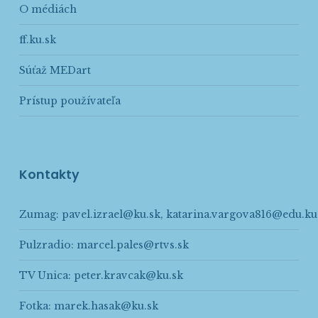
O médiách
ff.ku.sk
Súťaž MEDart
Prístup používateľa
Kontakty
Zumag:
pavel.izrael@ku.sk
,
katarina.vargova816@edu.ku
Pulzradio:
marcel.pales@rtvs.sk
TV Unica:
peter.kravcak@ku.sk
Fotka:
marek.hasak@ku.sk