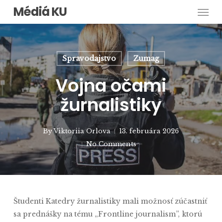
Men
Skip
Médiá KU
to
main
content
Spravodajstvo
Zumag
Vojna očami
žurnalistiky
By
Viktoriia Orlova
13. februára 2026
No Comments
Študenti Katedry žurnalistiky mali možnosť zúčastniť
sa prednášky na tému „Frontline journalism”, ktorú