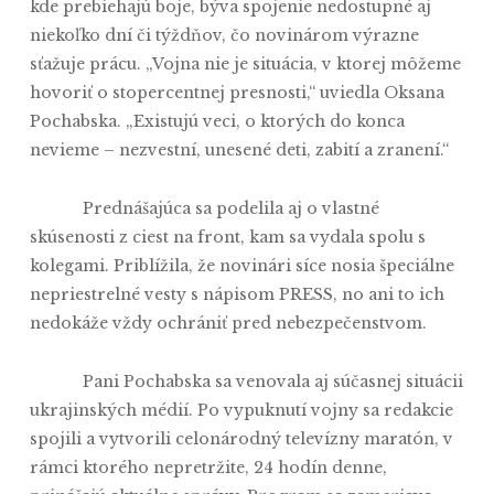
kde prebiehajú boje, býva spojenie nedostupné aj
niekoľko dní či týždňov, čo novinárom výrazne
sťažuje prácu. „Vojna nie je situácia, v ktorej môžeme
hovoriť o stopercentnej presnosti,“ uviedla Oksana
Pochabska. „Existujú veci, o ktorých do konca
nevieme – nezvestní, unesené deti, zabití a zranení.“
Prednášajúca sa podelila aj o vlastné
skúsenosti z ciest na front, kam sa vydala spolu s
kolegami. Priblížila, že novinári síce nosia špeciálne
nepriestrelné vesty s nápisom PRESS, no ani to ich
nedokáže vždy ochrániť pred nebezpečenstvom.
Pani Pochabska sa venovala aj súčasnej situácii
ukrajinských médií. Po vypuknutí vojny sa redakcie
spojili a vytvorili celonárodný televízny maratón, v
rámci ktorého nepretržite, 24 hodín denne,