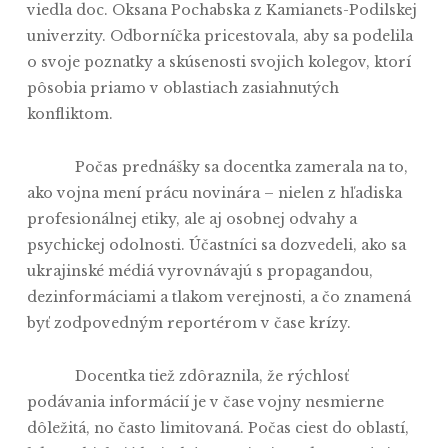
viedla doc. Oksana Pochabska z Kamianets-Podilskej
univerzity. Odborníčka pricestovala, aby sa podelila
o svoje poznatky a skúsenosti svojich kolegov, ktorí
pôsobia priamo v oblastiach zasiahnutých
konfliktom.
Počas prednášky sa docentka zamerala na to,
ako vojna mení prácu novinára – nielen z hľadiska
profesionálnej etiky, ale aj osobnej odvahy a
psychickej odolnosti. Účastníci sa dozvedeli, ako sa
ukrajinské médiá vyrovnávajú s propagandou,
dezinformáciami a tlakom verejnosti, a čo znamená
byť zodpovedným reportérom v čase krízy.
Docentka tiež zdôraznila, že rýchlosť
podávania informácií je v čase vojny nesmierne
dôležitá, no často limitovaná. Počas ciest do oblastí,