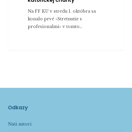
katolíckej charity
Na FF KU v stredu 1. októbra sa
konalo prvé «Stretnutie s
profesionalmi» v tomto…
Odkazy
Naši autori