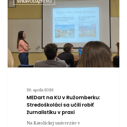
SPRAVODAJSTVO
na
KU
v
Ružomberku:
Stredoškoláci
sa
učili
robiť
žurnalistiku
v
praxi
26. apríla 2026
MEDart na KU v Ružomberku:
Stredoškoláci sa učili robiť
žurnalistiku v praxi
Na Katolíckej univerzite v