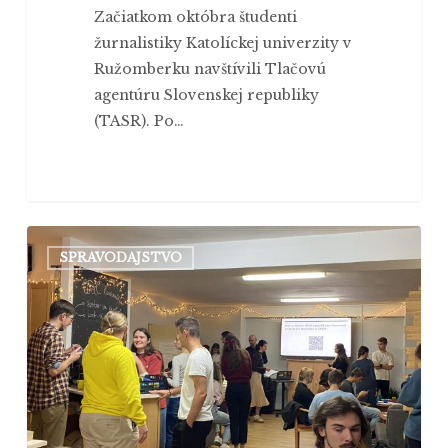
Začiatkom októbra študenti
žurnalistiky Katolíckej univerzity v
Ružomberku navštívili Tlačovú
agentúru Slovenskej republiky
(TASR). Po…
Zoznamovacia
SPRAVODAJSTVO
párty
–
večer
plný
smiechu
a
nových
priateľstiev