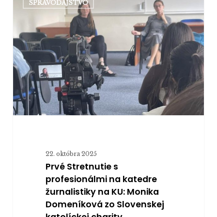
SPRAVODAJSTVO
Stretnutie
s
profesionálmi
na
katedre
žurnalistiky
na
KU:
Monika
Domeníková
zo
Slovenskej
22. októbra 2025
katolíckej
Prvé Stretnutie s
charity
profesionálmi na katedre
žurnalistiky na KU: Monika
Domeníková zo Slovenskej