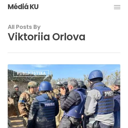
Men
Skip
Médiá KU
to
main
All Posts By
content
Viktoriia Orlova
Žurnalistika
PUBLICISTIKA
v
čase
vojny:
pravda,
etika
a
mediálna
gramotnosť