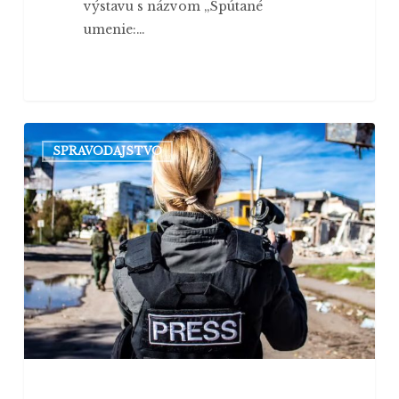
výstavu s názvom „Spútané
umenie:…
Vojna
SPRAVODAJSTVO
očami
žurnalistiky