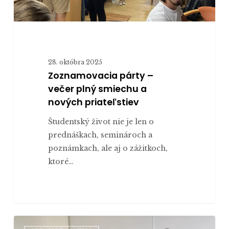
28. októbra 2025
Zoznamovacia párty –
večer plný smiechu a
nových priateľstiev
Študentský život nie je len o
prednáškach, seminároch a
poznámkach, ale aj o zážitkoch,
ktoré…
Prvé