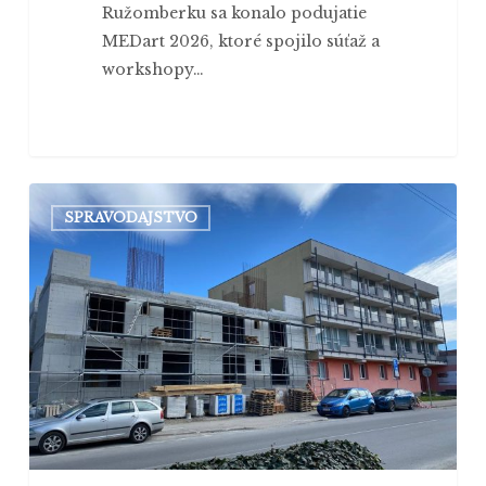
Ružomberku sa konalo podujatie
MEDart 2026, ktoré spojilo súťaž a
workshopy…
Univerzita
SPRAVODAJSTVO
v
Ružomberku
investuje
do
nového
ubytovania
pre
študentov