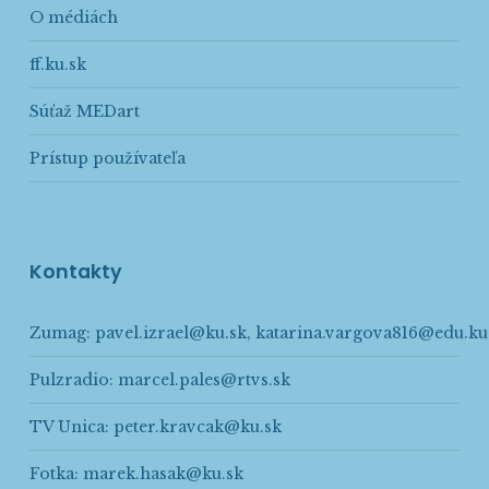
O médiách
ff.ku.sk
Súťaž MEDart
Prístup používateľa
Kontakty
Zumag:
pavel.izrael@ku.sk
,
katarina.vargova816@edu.ku
Pulzradio:
marcel.pales@rtvs.sk
TV Unica:
peter.kravcak@ku.sk
Fotka:
marek.hasak@ku.sk