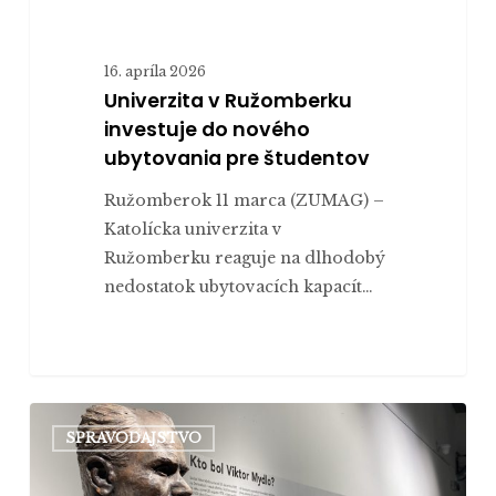
16. apríla 2026
Univerzita v Ružomberku
investuje do nového
ubytovania pre študentov
Ružomberok 11 marca (ZUMAG) –
Katolícka univerzita v
Ružomberku reaguje na dlhodobý
nedostatok ubytovacích kapacít…
Galéria
SPRAVODAJSTVO
Rozeta
v