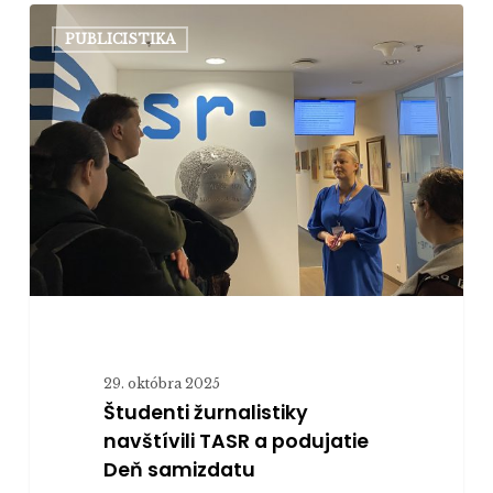
Študenti
PUBLICISTIKA
žurnalistiky
navštívili
TASR
a
podujatie
Deň
samizdatu
29. októbra 2025
Študenti žurnalistiky
navštívili TASR a podujatie
Deň samizdatu