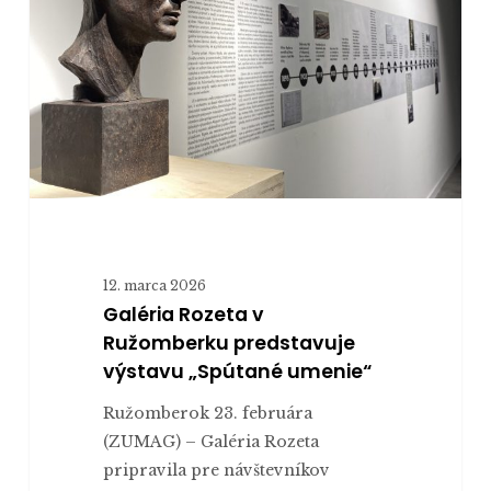
Ružomberku
predstavuje
výstavu
„Spútané
umenie“
12. marca 2026
Galéria Rozeta v
Ružomberku predstavuje
výstavu „Spútané umenie“
Ružomberok 23. februára
(ZUMAG) – Galéria Rozeta
pripravila pre návštevníkov