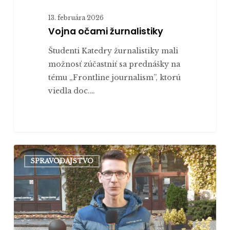
13. februára 2026
Vojna očami žurnalistiky
Študenti Katedry žurnalistiky mali
možnosť zúčastniť sa prednášky na
tému „Frontline journalism”, ktorú
viedla doc.…
Majú
SPRAVODAJSTVO
dnes
mladí
priestor
na
ovplyvnenie