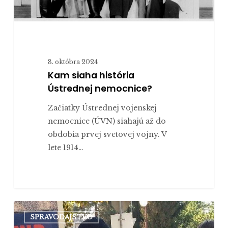
8. októbra 2024
Kam siaha história
Ústrednej nemocnice?
Začiatky Ústrednej vojenskej
nemocnice (ÚVN) siahajú až do
obdobia prvej svetovej vojny. V
lete 1914…
Študenti
SPRAVODAJSTVO
Katolíckej