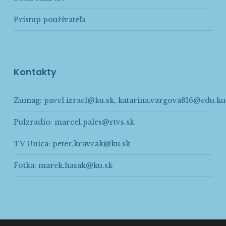
Prístup používateľa
Kontakty
Zumag:
pavel.izrael@ku.sk
,
katarina.vargova816@edu.ku
Pulzradio:
marcel.pales@rtvs.sk
TV Unica:
peter.kravcak@ku.sk
Fotka:
marek.hasak@ku.sk