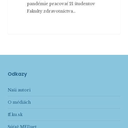
pandémie pracovať 21 študentov
Fakulty zdravotníctva…
Odkazy
Naši autori
O médiách
ff.ku.sk
Súťaž MEDart