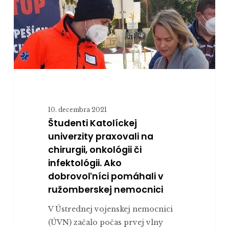
univerzity
praxovali
na
chirurgii,
onkológii
či
infektológii.
Ako
10. decembra 2021
dobrovoľníci
Študenti Katolíckej
pomáhali
univerzity praxovali na
v
chirurgii, onkológii či
ružomberskej
infektológii. Ako
nemocnici
dobrovoľníci pomáhali v
ružomberskej nemocnici
V Ústrednej vojenskej nemocnici
(ÚVN) začalo počas prvej vlny