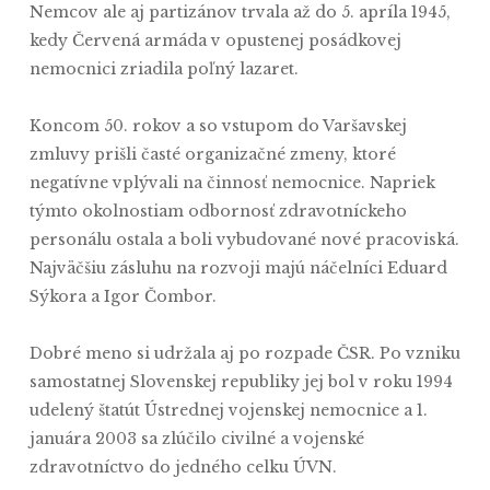
Nemcov ale aj partizánov trvala až do 5. apríla 1945,
kedy Červená armáda v opustenej posádkovej
nemocnici zriadila poľný lazaret.
Koncom 50. rokov a so vstupom do Varšavskej
zmluvy prišli časté organizačné zmeny, ktoré
negatívne vplývali na činnosť nemocnice. Napriek
týmto okolnostiam odbornosť zdravotníckeho
personálu ostala a boli vybudované nové pracoviská.
Najväčšiu zásluhu na rozvoji majú náčelníci Eduard
Sýkora a Igor Čombor.
Dobré meno si udržala aj po rozpade ČSR. Po vzniku
samostatnej Slovenskej republiky jej bol v roku 1994
udelený štatút Ústrednej vojenskej nemocnice a 1.
januára 2003 sa zlúčilo civilné a vojenské
zdravotníctvo do jedného celku ÚVN.