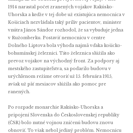
1914 narastal počet zranených vojakov Rakúsko-
Uhorska a keďže v tej dobe už existujúca nemocnica v
Košiciach nezvládala taký príliv pacientov, minister
vnútra János Sándor rozhodol, že sa vybuduje jedna
v Ružomberku. Postaviť nemocnicu v centre
Dolného Liptova bola výhoda najmä vďaka košicko-
bohumínskej železnici. Táto železnica slúžila ako
prevoz vojakov na východný front. Za podpory aj
mestského zastupiteľstva, sa podarilo budovu v
urýchlenom režime otvoriť už 15. februára 1915,
avšak už päť mesiacov slúžila ako pomoc pre
ranených.
Po rozpade monarchie Rakúsko-Uhorska a
pripojení Slovenska do Československej republiky
(ČSR) bolo nutné vojnou zničenú budovu znovu
obnoviť. To však nebol jediný problém. Nemocnicu