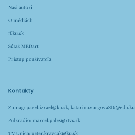
Naši autori
O médiách
ff.ku.sk
Súťaž MEDart
Prístup používateľa
Kontakty
Zumag:
pavel.izrael@ku.sk
,
katarina.vargova816@edu.ku
Pulzradio:
marcel.pales@rtvs.sk
TV Unica:
peter.kravcak@ku.sk