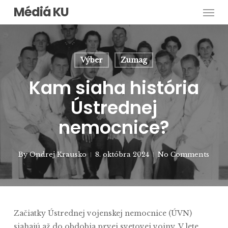
Men
Skip
Médiá KU
to
main
content
Výber
Zumag
Kam siaha história
Ústrednej
nemocnice?
By
Ondrej Krausko
8. októbra 2024
No Comments
Začiatky Ústrednej vojenskej nemocnice (ÚVN)
siahajú až do obdobia prvej svetovej vojny. V lete