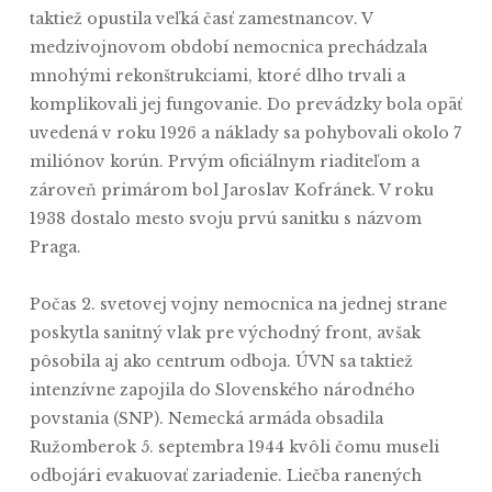
taktiež opustila veľká časť zamestnancov. V
medzivojnovom období nemocnica prechádzala
mnohými rekonštrukciami, ktoré dlho trvali a
komplikovali jej fungovanie. Do prevádzky bola opäť
uvedená v roku 1926 a náklady sa pohybovali okolo 7
miliónov korún. Prvým oficiálnym riaditeľom a
zároveň primárom bol Jaroslav Kofránek. V roku
1938 dostalo mesto svoju prvú sanitku s názvom
Praga.
Počas 2. svetovej vojny nemocnica na jednej strane
poskytla sanitný vlak pre východný front, avšak
pôsobila aj ako centrum odboja. ÚVN sa taktiež
intenzívne zapojila do Slovenského národného
povstania (SNP). Nemecká armáda obsadila
Ružomberok 5. septembra 1944 kvôli čomu museli
odbojári evakuovať zariadenie. Liečba ranených