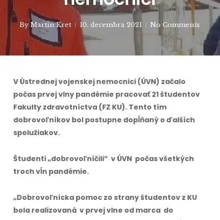
By
Martin Kret
10. decembra 2021
No Comments
V Ústrednej vojenskej nemocnici (ÚVN) začalo
počas prvej vlny pandémie pracovať 21 študentov
Fakulty zdravotníctva (FZ KU). Tento tím
dobrovoľníkov bol postupne dopĺňaný o ďalších
spolužiakov.
Študenti „dobrovoľníčili” v ÚVN počas všetkých
troch vĺn pandémie.
„Dobrovoľnícka pomoc zo strany študentov z KU
bola realizovaná v prvej vlne od marca do