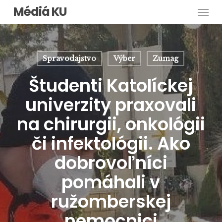
Men
Skip
Médiá KU
to
main
content
Spravodajstvo
Výber
Zumag
Študenti Katolíckej
univerzity praxovali
na chirurgii, onkológii
či infektológii. Ako
dobrovoľníci
pomáhali v
ružomberskej
nemocnici