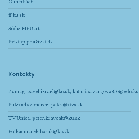
O médiách
ff.ku.sk
Súťaž MEDart
Prístup používateľa
Kontakty
Zumag:
pavel.izrael@ku.sk
,
katarina.vargova816@edu.ku
Pulzradio:
marcel.pales@rtvs.sk
TV Unica:
peter.kravcak@ku.sk
Fotka:
marek.hasak@ku.sk