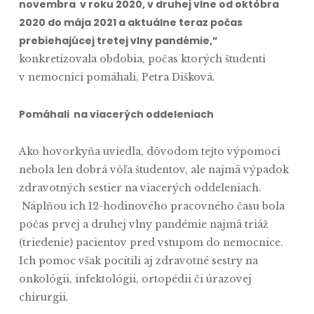
novembra v roku 2020, v druhej vlne od októbra
2020 do mája 2021 a aktuálne teraz počas
prebiehajúcej tretej vlny pandémie,”
konkretizovala obdobia, počas ktorých študenti
v nemocnici pomáhali, Petra Dišková.
Pomáhali na viacerých oddeleniach
Ako hovorkyňa uviedla, dôvodom tejto výpomoci
nebola len dobrá vôľa študentov, ale najmä výpadok
zdravotných sestier na viacerých oddeleniach.
Náplňou ich 12-hodinového pracovného času bola
počas prvej a druhej vlny pandémie najmä triáž
(triedenie) pacientov pred vstupom do nemocnice.
Ich pomoc však pocítili aj zdravotné sestry na
onkológii, infektológii, ortopédii či úrazovej
chirurgii.