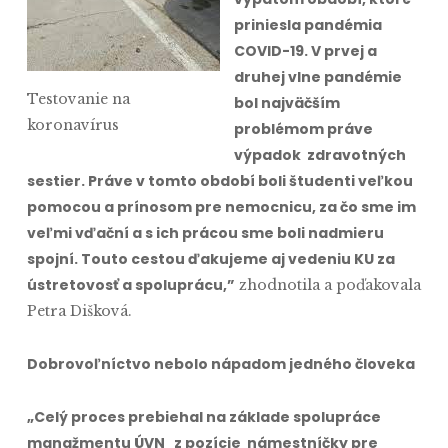
priniesla pandémia
COVID-19. V prvej a
druhej vlne pandémie
Testovanie na
bol najväčším
koronavírus
problémom práve
výpadok zdravotných
sestier. Práve v tomto období boli študenti veľkou
pomocou a prínosom pre nemocnicu, za čo sme im
veľmi vďační a s ich prácou sme boli nadmieru
spojní. Touto cestou ďakujeme aj vedeniu KU za
ústretovosť a spoluprácu,”
zhodnotila a poďakovala
Petra Dišková.
Dobrovoľníctvo nebolo nápadom jedného človeka
„Celý proces prebiehal na základe spolupráce
manažmentu ÚVN z pozície námestníčky pre