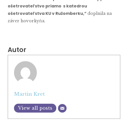
ošetrovateľstvo priamo s katedrou
ošetrovateľstva KU v Ružomberku,”
doplnila na
záver hovorkyňa.
Autor
Martin Kret
View all posts