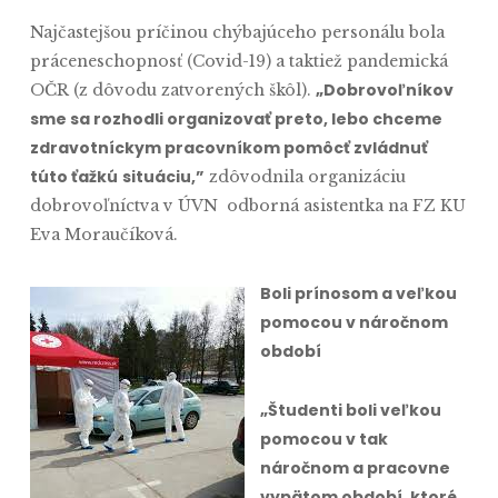
Najčastejšou príčinou chýbajúceho personálu bola
práceneschopnosť (Covid-19) a taktiež pandemická
„Dobrovoľníkov
OČR (z dôvodu zatvorených škôl).
sme sa rozhodli organizovať preto, lebo chceme
zdravotníckym pracovníkom pomôcť zvládnuť
túto ťažkú
situáciu,”
zdôvodnila organizáciu
dobrovoľníctva v ÚVN odborná asistentka na FZ KU
Eva Moraučíková.
Boli prínosom a veľkou
pomocou v náročnom
období
„Študenti boli veľkou
pomocou v tak
náročnom a pracovne
vypätom období, ktoré