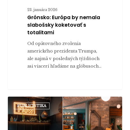
23. januára 2026
Grónsko: Európa by nemala
slabošsky koketovať s
totalitami
Od opätovného zvolenia
amerického prezidenta Trumpa,
ale najmä v posledných týždňoch
asi viacerí hľadáme na glóbusoch…
Dva
PUBLICISTIKA
podniky,
dve
tváre.