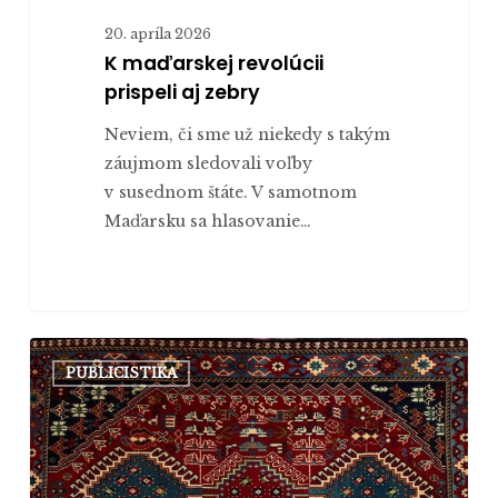
20. apríla 2026
K maďarskej revolúcii
prispeli aj zebry
Neviem, či sme už niekedy s takým
záujmom sledovali voľby
v susednom štáte. V samotnom
Maďarsku sa hlasovanie…
Iránci
PUBLICISTIKA
majú
historickú
šancu
zvrhnúť
tyraniu