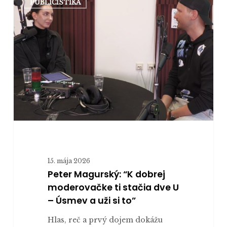
PUBLICISTIKA
Magurský:
“K
dobrej
moderovačke
ti
stačia
dve
U
–
Úsmev
a
uži
15. mája 2026
si
Peter Magurský: “K dobrej
to”
moderovačke ti stačia dve U
– Úsmev a uži si to”
Hlas, reč a prvý dojem dokážu