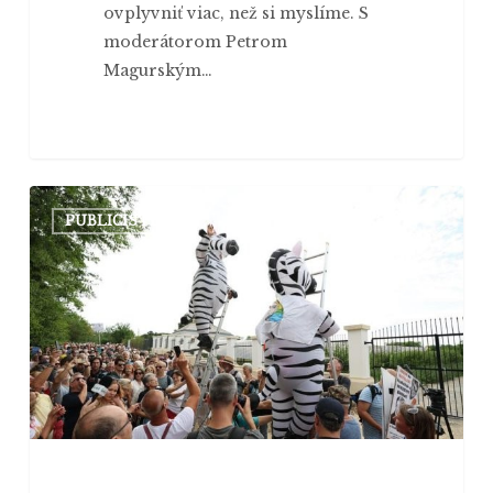
ovplyvniť viac, než si myslíme. S
moderátorom Petrom
Magurským…
K maďarskej
PUBLICISTIKA
revolúcii
prispeli
aj
zebry