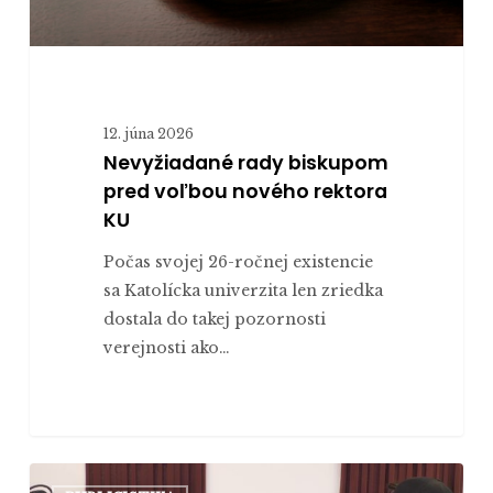
12. júna 2026
Nevyžiadané rady biskupom
pred voľbou nového rektora
KU
Počas svojej 26-ročnej existencie
sa Katolícka univerzita len zriedka
dostala do takej pozornosti
verejnosti ako…
Peter