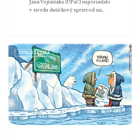
Jána Vojtaššáka (UPaC) usporiadalo
v stredu dušičkový sprievod na…
Grónsko:
PUBLICISTIKA
Európa
by
nemala
slabošsky
koketovať
s
totalitami