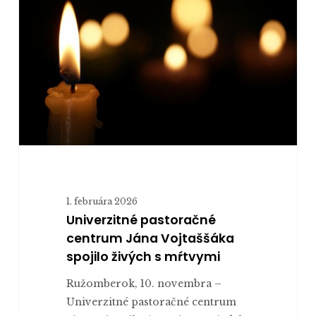
centrum
Jána
Vojtaššáka
spojilo
živých
s mŕtvymi
1. februára 2026
Univerzitné pastoračné
centrum Jána Vojtaššáka
spojilo živých s mŕtvymi
Ružomberok, 10. novembra –
Univerzitné pastoračné centrum