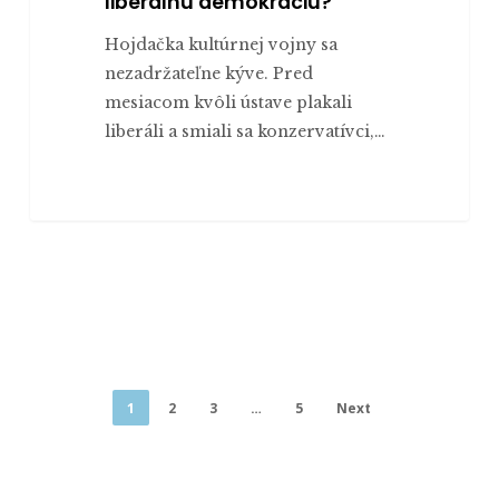
liberálnu demokraciu?
Hojdačka kultúrnej vojny sa
nezadržateľne kýve. Pred
mesiacom kvôli ústave plakali
liberáli a smiali sa konzervatívci,…
1
2
3
…
5
Next