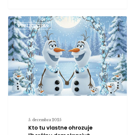
Kto
PUBLICISTIKA
tu
vlastne
ohrozuje
liberálnu
demokraciu?
5. decembra 2025
Kto tu vlastne ohrozuje