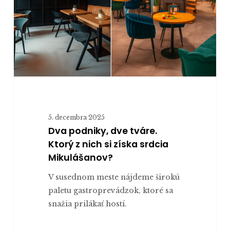
Ktorý
z nich
si
získa
srdcia
Mikulášanov?
5. decembra 2025
Dva podniky, dve tváre.
Ktorý z nich si získa srdcia
Mikulášanov?
V susednom meste nájdeme širokú
paletu gastroprevádzok, ktoré sa
snažia prilákať hostí.