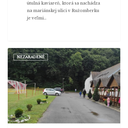
útulná kaviareň, ktorá sa nachádza
na mariánskej ulici v Ružomberku
je veľmi…
Mestská
NEZARADENÉ
je
dedinská
a dedinská
je
mestská?
Pozreli
sme
sa
na
dva