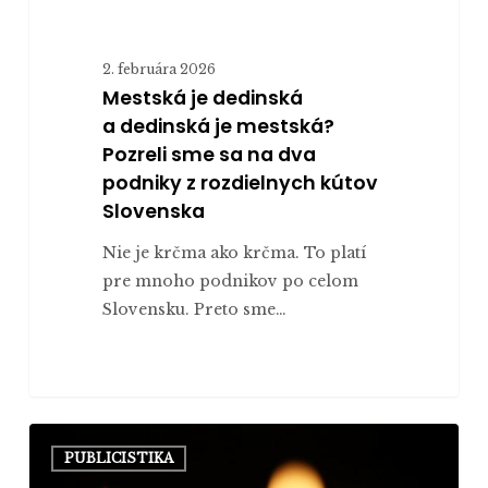
podniky
z rozdielnych
2. februára 2026
kútov
Mestská je dedinská
Slovenska
a dedinská je mestská?
Pozreli sme sa na dva
podniky z rozdielnych kútov
Slovenska
Nie je krčma ako krčma. To platí
pre mnoho podnikov po celom
Slovensku. Preto sme…
Univerzitné
PUBLICISTIKA
pastoračné