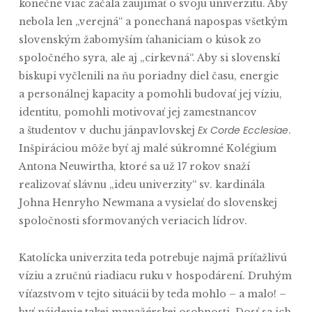
konečne viac začala zaujímať o svoju univerzitu. Aby
nebola len „verejná“ a ponechaná napospas všetkým
slovenským žabomyším ťahaniciam o kúsok zo
spoločného syra, ale aj „cirkevná“. Aby si slovenskí
biskupi vyčlenili na ňu poriadny diel času, energie
a personálnej kapacity a pomohli budovať jej víziu,
identitu, pomohli motivovať jej zamestnancov
Ex Corde Ecclesiae
a študentov v duchu jánpavlovskej
.
Inšpiráciou môže byť aj malé súkromné Kolégium
Antona Neuwirtha, ktoré sa už 17 rokov snaží
realizovať slávnu „ideu univerzity“ sv. kardinála
Johna Henryho Newmana a vysielať do slovenskej
spoločnosti sformovaných veriacich lídrov.
Katolícka univerzita teda potrebuje najmä príťažlivú
víziu a zručnú riadiacu ruku v hospodárení. Druhým
víťazstvom v tejto situácii by teda mohlo – a malo! –