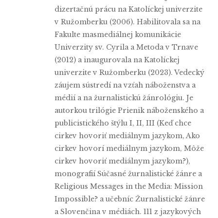
dizertačnú prácu na Katolíckej univerzite
v Ružomberku (2006). Habilitovala sa na
Fakulte masmediálnej komunikácie
Univerzity sv. Cyrila a Metoda v Trnave
(2012) a inaugurovala na Katolíckej
univerzite v Ružomberku (2023). Vedecký
záujem sústredí na vzťah náboženstva a
médií a na žurnalistickú žánrológiu. Je
autorkou trilógie Prienik náboženského a
publicistického štýlu I, II, III (Keď chce
cirkev hovoriť mediálnym jazykom, Ako
cirkev hovorí mediálnym jazykom, Môže
cirkev hovoriť mediálnym jazykom?),
monografií Súčasné žurnalistické žánre a
Religious Messages in the Media: Mission
Impossible? a učebníc Žurnalistické žánre
a Slovenčina v médiách. 111 z jazykových