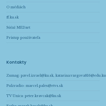
O médiách
ff.ku.sk
Súťaž MEDart
Prístup používateľa
Kontakty
Zumag:
pavel.izrael@ku.sk
,
katarina.vargova816@edu.ku
Pulzradio:
marcel.pales@rtvs.sk
TV Unica:
peter.kravcak@ku.sk