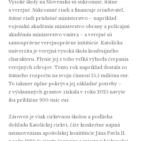
Vysoké školy na Slovensku sú súkromné, štátne
a verejné. Súkromné riadi a financuje zriaďovateľ,
štátne riadi príslušné ministerstvo – napríklad
vojenskú akadémiu ministerstvo obrany a policajnú
akadémiu ministerstvo vnútra – a verejné sú
samosprávne verejnoprávne inštitúcie. Katolícka
univerzita je verejná vysoká škola konfesijného
charakteru. Plynie jej z toho veľká výhoda čerpania
verejných zdrojov. Tento rok napríklad dostala zo
štátneho rozpočtu na svoju činnosť 15,5 milióna eur.
To takmer úplne pokrýva jej základné potreby –
z výskumných grantov získala v roku 2025 navyše
iba približne 900-tisíc eur.
Zároveň je však cirkevnou školou a podlieha
dohľadu Katolíckej cirkvi, čiže konkrétne najmä
ustanoveniam apoštolskej konštitúcie Jána Pavla II.