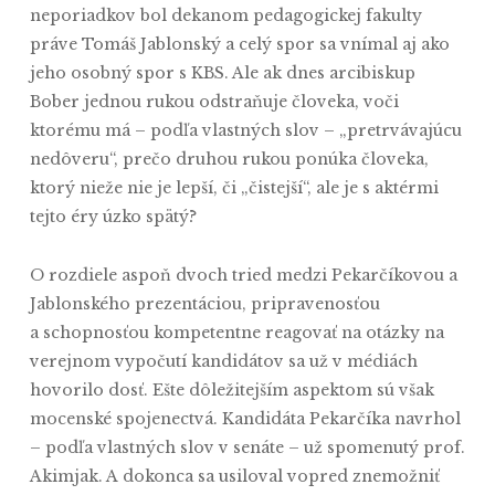
neporiadkov bol dekanom pedagogickej fakulty
práve Tomáš Jablonský a celý spor sa vnímal aj ako
jeho osobný spor s KBS. Ale ak dnes arcibiskup
Bober jednou rukou odstraňuje človeka, voči
ktorému má – podľa vlastných slov – „pretrvávajúcu
nedôveru“, prečo druhou rukou ponúka človeka,
ktorý nieže nie je lepší, či „čistejší“, ale je s aktérmi
tejto éry úzko spätý?
O rozdiele aspoň dvoch tried medzi Pekarčíkovou a
Jablonského prezentáciou, pripravenosťou
a schopnosťou kompetentne reagovať na otázky na
verejnom vypočutí kandidátov sa už v médiách
hovorilo dosť. Ešte dôležitejším aspektom sú však
mocenské spojenectvá. Kandidáta Pekarčíka navrhol
– podľa vlastných slov v senáte – už spomenutý prof.
Akimjak. A dokonca sa usiloval vopred znemožniť