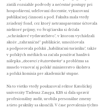
zistili rozsiahle podvody a nečestné postupy pri
hospodárení, udeľovaní docentúr, vykazovaní
publikačnej činnosti a pod. Fakulta mala vtedy
zriadený fond, cez ktorý netransparentne účtovala
niektoré príjmy, vo Švajčiarsku si držala
„schránkové vydavateľstvo“, v ktorom vychádzali
akože „zahraničné“ publikácie, umožňovala
a podporovala poľskú „habilitačnú turistiku“, takže
v poľských médiách sa začala používať hanlivá
docenci z Rużomberka“
nálepka „
a problému sa
muselo venovať aj poľské ministerstvo školstva
a poľská komisia pre akademické stupne.
Na to všetko vtedy poukazoval rektor Katolíckej
univerzity Tadeusz Zasępa, KBS si dala spraviť
profesionálny audit, urobila personálne zmeny
a tieto praktiky sa skončili. V čase prevalenia týchto