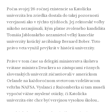
Počas svojej 26-ročnej existencie sa Katolícka
univerzita len zriedka dostala do takej pozornosti
verejnosti ako v týchto týždňoch. Jej rektorské voľby
nikoho nezaujímali, kým platne zvoleného kandidáta
Tomáša Jablonského nezamietol veľký kancelár
univerzity košický arcibiskup Bernard Bober. Toto
právo veta využil prvýkrát v histórii univerzity.
Práve v tom čase sa delegáti ministerstva školstva
vrátane ministra Druckera so zástupcami rôznych
slovenských univerzít zúčastňovali v americkom
Orlande na každoročnom svetovom vzdelávacom
veľtrhu NAFSA. Vyslanci z Ružomberka si tam museli
vypočuť vážne myslené otázky, či Katolícka
univerzita ešte chce byť verejnou vysokou školou…