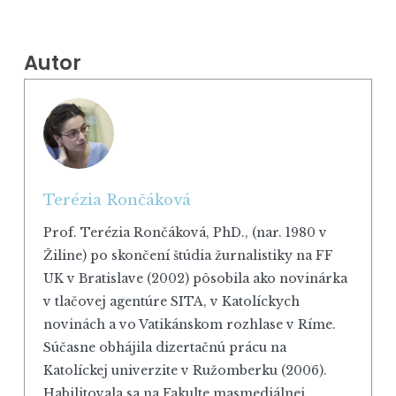
Autor
Terézia Rončáková
Prof. Terézia Rončáková, PhD., (nar. 1980 v
Žiline) po skončení štúdia žurnalistiky na FF
UK v Bratislave (2002) pôsobila ako novinárka
v tlačovej agentúre SITA, v Katolíckych
novinách a vo Vatikánskom rozhlase v Ríme.
Súčasne obhájila dizertačnú prácu na
Katolíckej univerzite v Ružomberku (2006).
Habilitovala sa na Fakulte masmediálnej