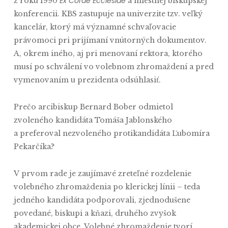
Ex Corde Ecclesiae
z roku 1990
a miestnej biskupskej
konferencii. KBS zastupuje na univerzite tzv. veľký
kancelár, ktorý má významné schvaľovacie
právomoci pri prijímaní vnútorných dokumentov.
A, okrem iného, aj pri menovaní rektora, ktorého
musí po schválení vo volebnom zhromaždení a pred
vymenovaním u prezidenta odsúhlasiť.
Prečo arcibiskup Bernard Bober odmietol
zvoleného kandidáta Tomáša Jablonského
a preferoval nezvoleného protikandidáta Ľubomíra
Pekarčíka?
V prvom rade je zaujímavé zreteľné rozdelenie
volebného zhromaždenia po klerickej línii – teda
jedného kandidáta podporovali, zjednodušene
povedané, biskupi a kňazi, druhého zvyšok
akademickej obce. Volebné zhromaždenie tvorí