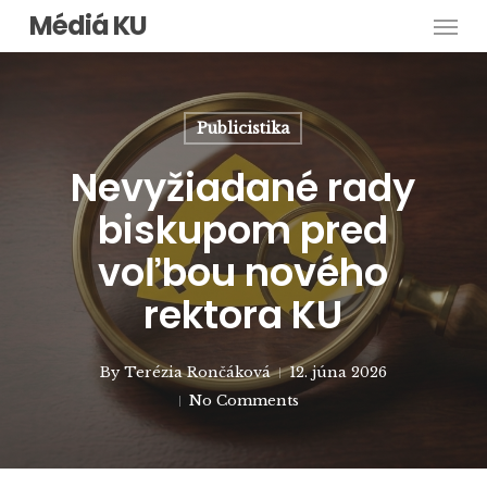
Men
Skip
Médiá KU
to
main
content
Publicistika
Nevyžiadané rady
biskupom pred
voľbou nového
rektora KU
By
Terézia Rončáková
12. júna 2026
No Comments