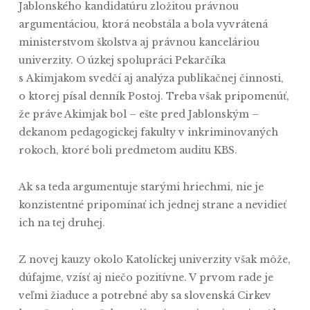
Jablonského kandidatúru zložitou právnou
argumentáciou, ktorá neobstála a bola vyvrátená
ministerstvom školstva aj právnou kanceláriou
univerzity. O úzkej spolupráci Pekarčíka
s Akimjakom svedčí aj analýza publikačnej činnosti,
o ktorej písal denník Postoj. Treba však pripomenúť,
že práve Akimjak bol – ešte pred Jablonským –
dekanom pedagogickej fakulty v inkriminovaných
rokoch, ktoré boli predmetom auditu KBS.
Ak sa teda argumentuje starými hriechmi, nie je
konzistentné pripomínať ich jednej strane a nevidieť
ich na tej druhej.
Z novej kauzy okolo Katolíckej univerzity však môže,
dúfajme, vzísť aj niečo pozitívne. V prvom rade je
veľmi žiaduce a potrebné aby sa slovenská Cirkev