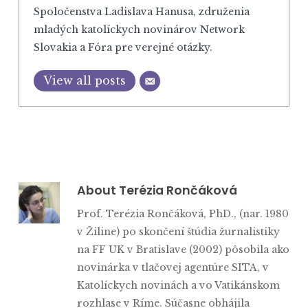
Spoločenstva Ladislava Hanusa, združenia
mladých katolíckych novinárov Network
Slovakia a Fóra pre verejné otázky.
View all posts
About
Terézia Rončáková
Prof. Terézia Rončáková, PhD., (nar. 1980
v Žiline) po skončení štúdia žurnalistiky
na FF UK v Bratislave (2002) pôsobila ako
novinárka v tlačovej agentúre SITA, v
Katolíckych novinách a vo Vatikánskom
rozhlase v Ríme. Súčasne obhájila