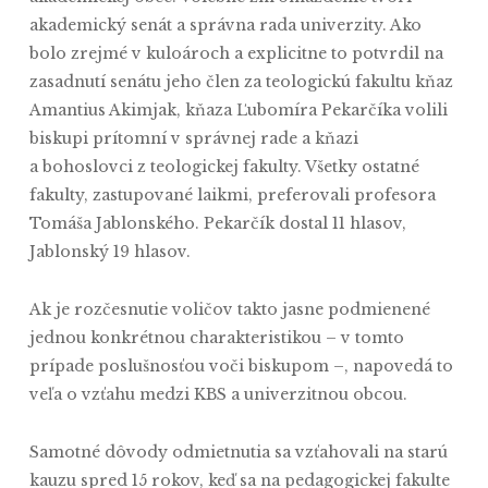
akademický senát a správna rada univerzity. Ako
bolo zrejmé v kuloároch a explicitne to potvrdil na
zasadnutí senátu jeho člen za teologickú fakultu kňaz
Amantius Akimjak, kňaza Ľubomíra Pekarčíka volili
biskupi prítomní v správnej rade a kňazi
a bohoslovci z teologickej fakulty. Všetky ostatné
fakulty, zastupované laikmi, preferovali profesora
Tomáša Jablonského. Pekarčík dostal 11 hlasov,
Jablonský 19 hlasov.
Ak je rozčesnutie voličov takto jasne podmienené
jednou konkrétnou charakteristikou – v tomto
prípade poslušnosťou voči biskupom –, napovedá to
veľa o vzťahu medzi KBS a univerzitnou obcou.
Samotné dôvody odmietnutia sa vzťahovali na starú
kauzu spred 15 rokov, keď sa na pedagogickej fakulte