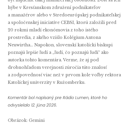
byť nájdenie takej manažérskej osobnosti. Dosť sa ich
hýbe v Kresťanskom združení podnikateľov
a manažérov alebo v Stredoeurópskej podnikateľskej
a spoločenskej iniciatíve CEBSI, ktorú založili pred
20 rokmi mladí ekonómovia z toho istého
prostredia, z akého vzišlo Kolégium Antona
Neuwirtha… Napokon, slovenskí katolícki biskupi
poznajú lepšie ľudí a „ľudí, čo poznajú ľudí“ ako
autorka tohto komentára. Verme, že aj pod
drobnohľadom verejnosti zúročia túto znalosť
a zodpovednosť viac než v prvom kole voľby rektora
Katolíckej univerzity v Ružomberku.
Komentár bol napísaný pre Rádio Lumen, ktoré ho
odvysielalo 12. júna 2026.
Obrázok: Gemini