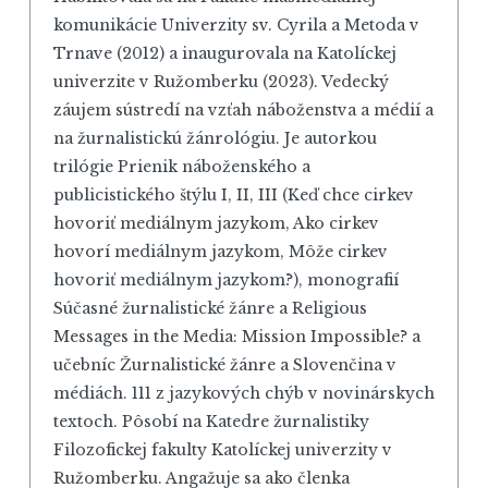
komunikácie Univerzity sv. Cyrila a Metoda v
Trnave (2012) a inaugurovala na Katolíckej
univerzite v Ružomberku (2023). Vedecký
záujem sústredí na vzťah náboženstva a médií a
na žurnalistickú žánrológiu. Je autorkou
trilógie Prienik náboženského a
publicistického štýlu I, II, III (Keď chce cirkev
hovoriť mediálnym jazykom, Ako cirkev
hovorí mediálnym jazykom, Môže cirkev
hovoriť mediálnym jazykom?), monografií
Súčasné žurnalistické žánre a Religious
Messages in the Media: Mission Impossible? a
učebníc Žurnalistické žánre a Slovenčina v
médiách. 111 z jazykových chýb v novinárskych
textoch. Pôsobí na Katedre žurnalistiky
Filozofickej fakulty Katolíckej univerzity v
Ružomberku. Angažuje sa ako členka