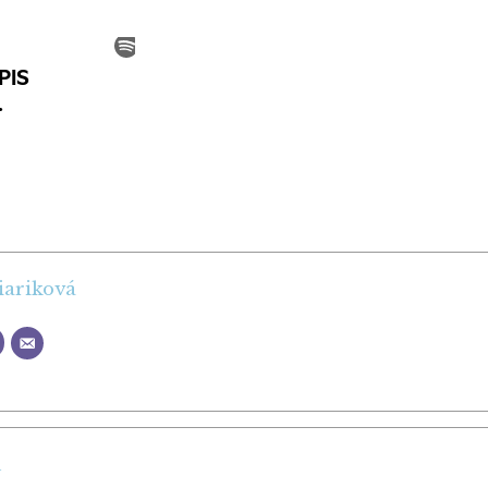
iariková
ň