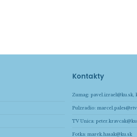
Kontakty
Zumag:
pavel.izrael@ku.sk
,
Pulzradio:
marcel.pales@rtv
TV Unica:
peter.kravcak@ku
Fotka:
marek.hasak@ku.sk