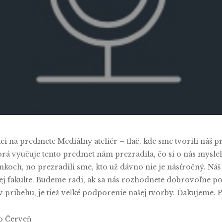
 Kaučiariková
,
Rastislav Červeň
No 
áci na predmete Mediálny ateliér – tlač, kde sme tvorili náš
á vyučuje tento predmet nám prezradila, čo si o nás myslela
nkoch, no prezradili sme, kto už dávno nie je násťročný. Ná
ckej fakulte. Budeme radi, ak sa nás rozhodnete dobrovoľne p
 v príbehu, je tiež veľké podporenie našej tvorby. Ďakujeme
ťo Červeň