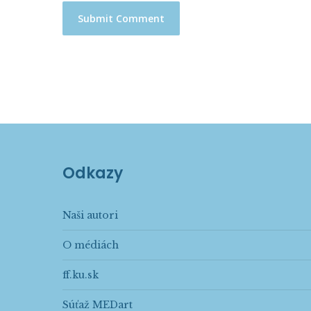
Odkazy
Naši autori
O médiách
ff.ku.sk
Súťaž MEDart