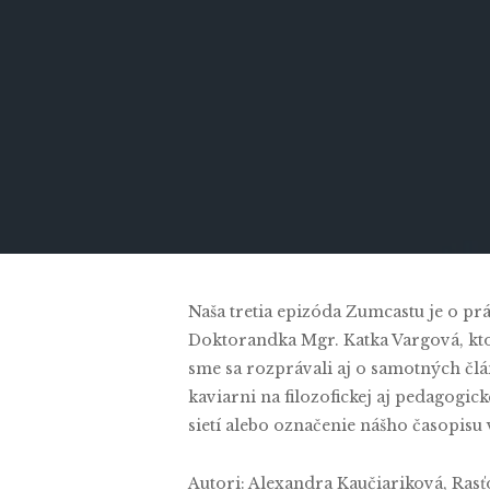
By
Alexandra
Naša tretia epizóda Zumcastu je o pr
Doktorandka Mgr. Katka Vargová, ktor
sme sa rozprávali aj o samotných člá
kaviarni na filozofickej aj pedagogi
sietí alebo označenie nášho časopisu
Autori: Alexandra Kaučiariková, Ras