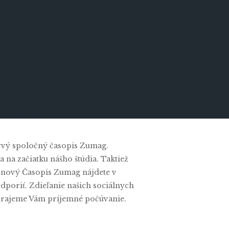
Comments
 prvý spoločný časopis Zumag.
 na začiatku nášho štúdia. Taktiež
š nový Časopis Zumag nájdete v
odporiť. Zdieľanie našich sociálnych
. Prajeme Vám príjemné počúvanie.