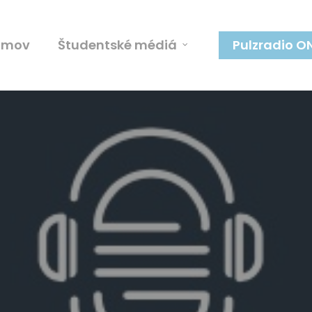
omov
Študentské médiá
Pulzradio O