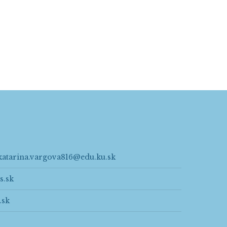
katarina.vargova816@edu.ku.sk
s.sk
.sk