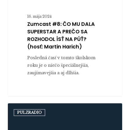
16. mája 2024
Zumcast #8: ČO MU DALA
SUPERSTAR A PREČO SA
ROZHODOL ÍSŤ NA PÚŤ?
(hosť: Martin Harich)
Posledná časť v tomto školskom
roku je o niečo špeciálnejšia,
zaujímavejšia a aj dlhšia.
Zumcast
PULZRADIO
#7:
MÔŽEME
SPOJIŤ