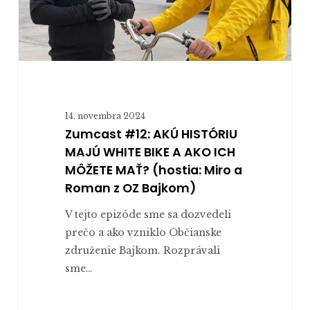
BIKE
A
AKO
ICH
MÔŽETE
MAŤ?
(hostia:
14. novembra 2024
Miro
Zumcast #12: AKÚ HISTÓRIU
a
MAJÚ WHITE BIKE A AKO ICH
Roman
MÔŽETE MAŤ? (hostia: Miro a
z
Roman z OZ Bajkom)
OZ
V tejto epizóde sme sa dozvedeli
Bajkom)
prečo a ako vzniklo Občianske
združenie Bajkom. Rozprávali
sme…