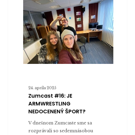
JE
ARMWRESTLING
NEDOCENENÝ
ŠPORT?
24. apríla 2025
Zumcast #16: JE
ARMWRESTLING
NEDOCENENÝ ŠPORT?
V dnešnom Zumcaste sme sa
rozprávali so sedemnásobou