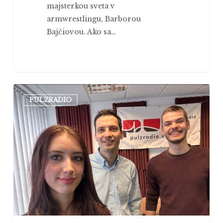
majsterkou sveta v
armwrestlingu, ⁠Barborou
Bajčiovou⁠. Ako sa…
Zumcast
PULZRADIO
#15:
ČO
JE
MEDART
A
PRE
KOHO
JE
URČENÝ?