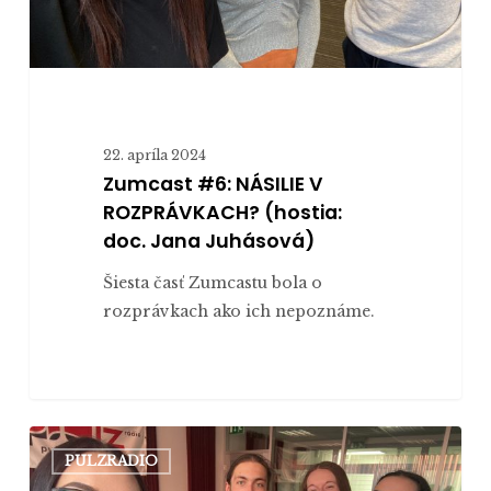
Juhásová)
22. apríla 2024
Zumcast #6: NÁSILIE V
ROZPRÁVKACH? (hostia:
doc. Jana Juhásová)
Šiesta časť Zumcastu bola o
rozprávkach ako ich nepoznáme.
Zumcast
PULZRADIO
#5: