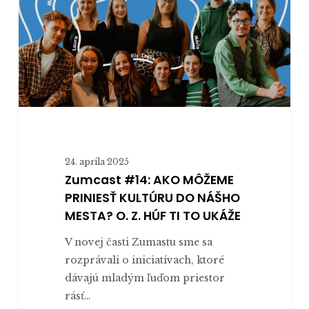
PRINIESŤ
KULTÚRU
DO
NÁŠHO
MESTA?
O.
Z.
HÚF
TI
24. apríla 2025
TO
Zumcast #14: AKO MÔŽEME
UKÁŽE
PRINIESŤ KULTÚRU DO NÁŠHO
MESTA? O. Z. HÚF TI TO UKÁŽE
V novej časti Zumastu sme sa
rozprávali o iniciatívach, ktoré
dávajú mladým ľuďom priestor
rásť…