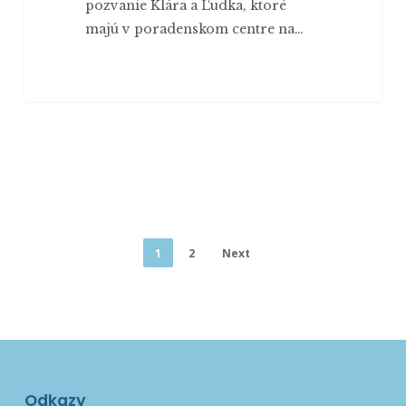
pozvanie Klára a Ľudka, ktoré
majú v poradenskom centre na…
1
2
Next
Odkazy