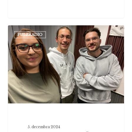
Zumcast
PULZRADIO
#13:
AKO
PRIŠIEL
NA
SPOJENIE
RAPU
A
KRESŤANSTVA?
(hosť:
Juraj
Balga)
5. decembra 2024