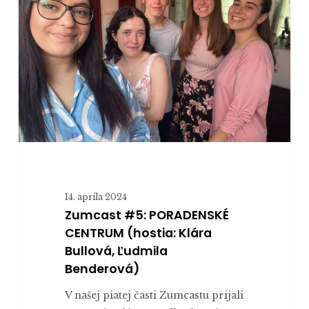
PORADENSKÉ
CENTRUM
(hostia:
Klára
Bullová,
Ľudmila
Benderová)
14. apríla 2024
Zumcast #5: PORADENSKÉ
CENTRUM (hostia: Klára
Bullová, Ľudmila
Benderová)
V našej piatej časti Zumcastu prijali