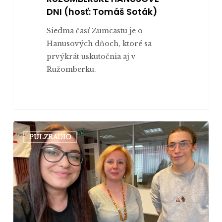
DNI (hosť: Tomáš Soták)
Siedma časť Zumcastu je o
Hanusových dňoch, ktoré sa
prvýkrát uskutočnia aj v
Ružomberku.
Zumcast
PULZRADIO
#6:
NÁSILIE
V
ROZPRÁVKACH?
(hostia:
doc.
Jana