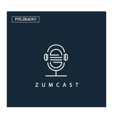
Zumcast
PULZRADIO
#8:
ČO
MU
DALA
SUPERSTAR
A
PREČO
SA
ROZHODOL
ÍSŤ
NA
PÚŤ?
(hosť:
Martin
Harich)