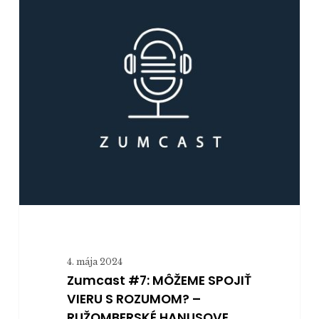
VIERU
S
ROZUMOM?
–
RUŽOMBERSKÉ
HANUSOVE
DNI
(hosť:
Tomáš
Soták)
4. mája 2024
Zumcast #7: MÔŽEME SPOJIŤ
VIERU S ROZUMOM? –
RUŽOMBERSKÉ HANUSOVE