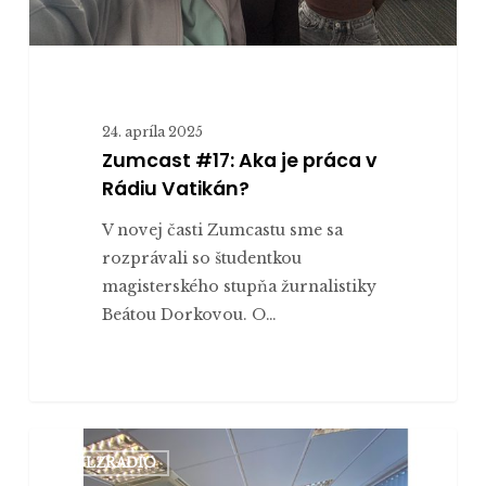
24. apríla 2025
Zumcast #17: Aka je práca v
Rádiu Vatikán?
V novej časti Zumcastu sme sa
rozprávali so študentkou
magisterského stupňa žurnalistiky
Beátou Dorkovou. O…
Zumcast
PULZRADIO
#16: