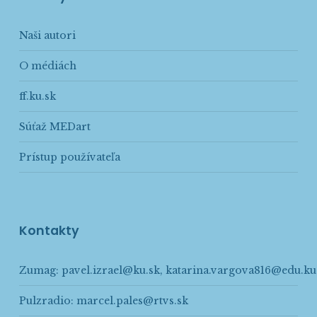
Naši autori
O médiách
ff.ku.sk
Súťaž MEDart
Prístup používateľa
Kontakty
Zumag:
pavel.izrael@ku.sk
,
katarina.vargova816@edu.ku
Pulzradio:
marcel.pales@rtvs.sk