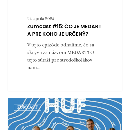
24. apríla 2025
Zumcast #15: ČO JE MEDART
A PRE KOHO JE URČENÝ?
V tejto epizóde odhalíme, čo sa
skrýva za názvom ⁠MEDART⁠! O
tejto súťaži pre stredoškolákov
nám…
Zumcast
ZUMCAST
#14:
AKO
MÔŽEME