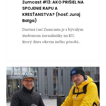
Zumcast #13: AKO PRIŠIEL NA
SPOJENIE RAPU A
KRESŤANSTVA? (hosť: Juraj
Balga)
Dnešná časť Zumcastu je s bývalým
študentom žurnalistiky na KU,
ktorý dnes okrem iného pôsobí…
Zumcast
PULZRADIO
#12:
AKÚ
HISTÓRIU
MAJÚ
WHITE