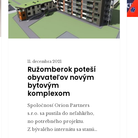
komplexom
chiru
onko
či
infek
Ako
dobr
pomá
11. decembra 2021
v
Ružomberok poteší
ružo
obyvateľov novým
nemo
bytovým
komplexom
Spoločnosť Orion Partners
s.r.o. sa pustila do neľahkého,
no potrebného projektu.
Z bývalého internátu sa stanú…