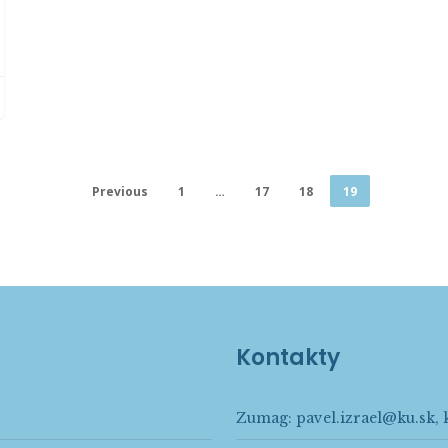
Previous
1
…
17
18
19
Kontakty
Zumag:
pavel.izrael@ku.sk
,