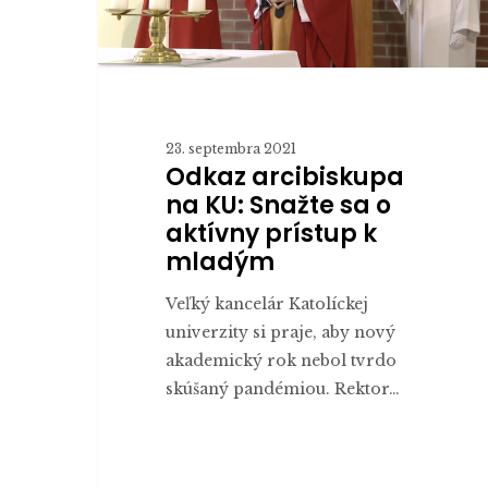
aktívny
prístup
k
mladým
23. septembra 2021
Odkaz arcibiskupa
na KU: Snažte sa o
aktívny prístup k
mladým
Veľký kancelár Katolíckej
univerzity si praje, aby nový
akademický rok nebol tvrdo
skúšaný pandémiou. Rektor…