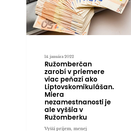
peňazí
ako
Liptovskomikulášan.
Miera
nezamestnanosti
je
ale
14. januára 2022
vyššia
Ružomberčan
v
zarobí v priemere
Ružomberku
viac peňazí ako
Liptovskomikulášan.
Miera
nezamestnanosti je
ale vyššia v
Ružomberku
Vyšší príjem, menej