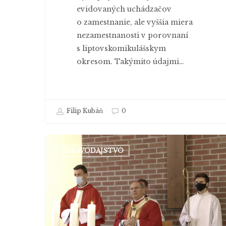
evidovaných uchádzačov
o zamestnanie, ale vyššia miera
nezamestnanosti v porovnaní
s liptovskomikulášskym
okresom. Takýmito údajmi…
Filip Kubáň
0
Odkaz
SPRAVODAJSTVO
arcibiskupa
na
KU:
Snažte
sa
o