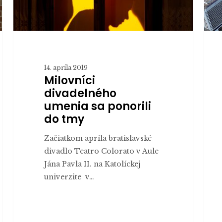
škôl
14. apríla 2019
Milovníci
divadelného
umenia sa ponorili
do tmy
Začiatkom apríla bratislavské
divadlo Teatro Colorato v Aule
Jána Pavla II. na Katolíckej
univerzite v…