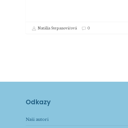
Natália Štepanovičová
0
Odkazy
Naši autori