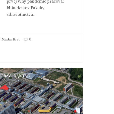
prvej vlny pandémie pracovať
21 študentov Fakulty
zdravotníctva…
Martin Kret
0
tor
SPRAVODAJSTVO
nskej
erzity
ril
ncovaní
kých