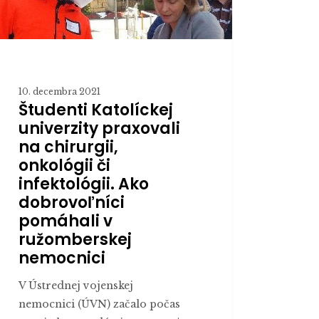
rgii,
lógii
tológii.
10. decembra 2021
Študenti Katolíckej
ovoľníci
univerzity praxovali
hali
na chirurgii,
onkológii či
mberskej
infektológii. Ako
cnici
dobrovoľníci
pomáhali v
ružomberskej
nemocnici
V Ústrednej vojenskej
nemocnici (ÚVN) začalo počas