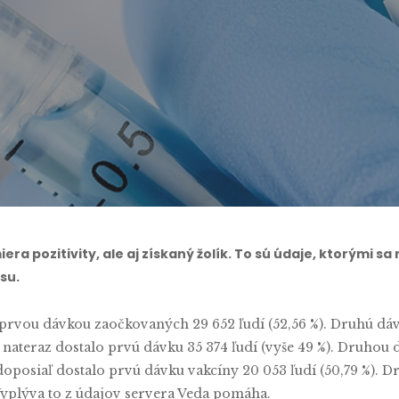
By
Filip Kubáň
No Comments
era pozitivity, ale aj získaný žolík. To sú údaje, ktorými 
su.
prvou dávkou zaočkovaných 29 652 ľudí (52,56 %). Druhú dá
š nateraz dostalo prvú dávku 35 374 ľudí (vyše 49 %). Druho
doposiaľ dostalo prvú dávku vakcíny 20 053 ľudí (50,79 %).
Vyplýva to z údajov servera Veda pomáha.