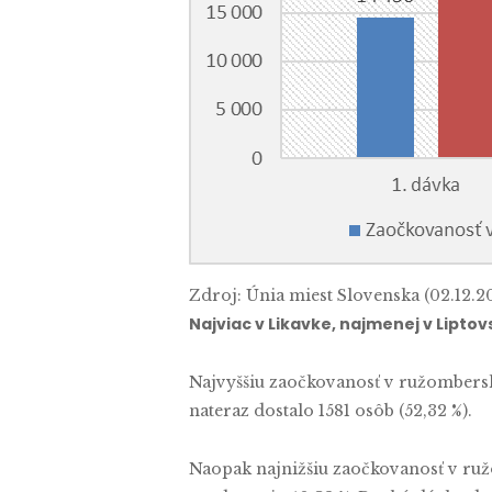
Zdroj: Únia miest Slovenska (02.12.2
Najviac v Likavke, najmenej v Lipto
Najvyššiu zaočkovanosť v ružombersk
nateraz dostalo 1581 osôb (52,32 %).
Naopak najnižšiu zaočkovanosť v ruž