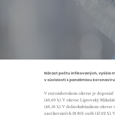
Nárast počtu infikovaných, vyššia mi
v súvislosti s pandémiou koronavíru
V ružomberskom okrese je doposiaľ 
(46,69 %). V okrese Liptovský Mikulá
(46,56 %). V dolnokubínskom okrese 
zaočkovaných 18 801 osôb (47,62 %). 