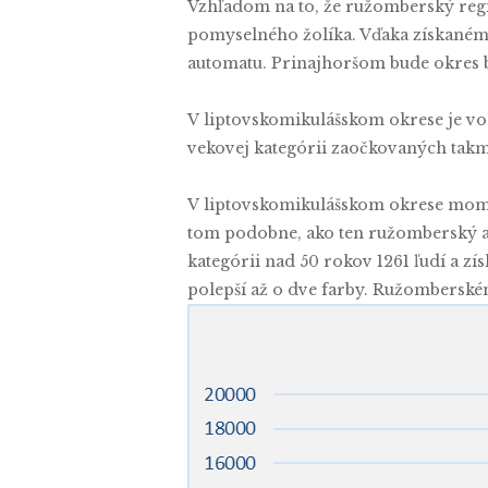
Vzhľadom na to, že ružomberský regió
pomyselného žolíka. Vďaka získaném
automatu. Prinajhoršom bude okres 
V liptovskomikulášskom okrese je vo 
vekovej kategórii zaočkovaných tak
V liptovskomikulášskom okrese momen
tom podobne, ako ten ružomberský a
kategórii nad 50 rokov 1261 ľudí a zí
polepší až o dve farby. Ružomberském