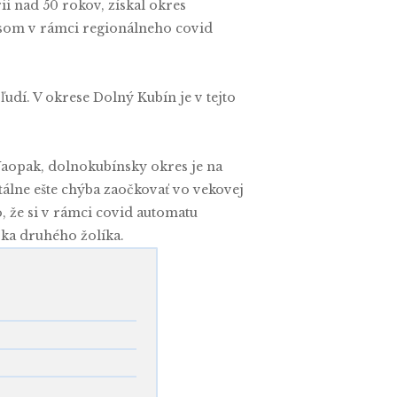
i nad 50 rokov, získal okres
som v rámci regionálneho covid
dí. V okrese Dolný Kubín je v tejto
Naopak, dolnokubínsky okres je na
lne ešte chýba zaočkovať vo vekovej
, že si v rámci covid automatu
ska druhého žolíka.