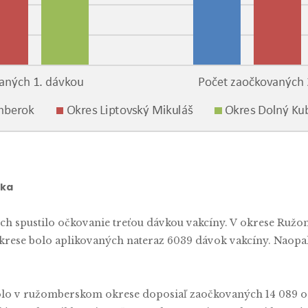
íka
h spustilo očkovanie treťou dávkou vakcíny. V okrese Ružom
ese bolo aplikovaných nateraz 6039 dávok vakcíny. Naopak 
olo v ružomberskom okrese doposiaľ zaočkovaných 14 089 os