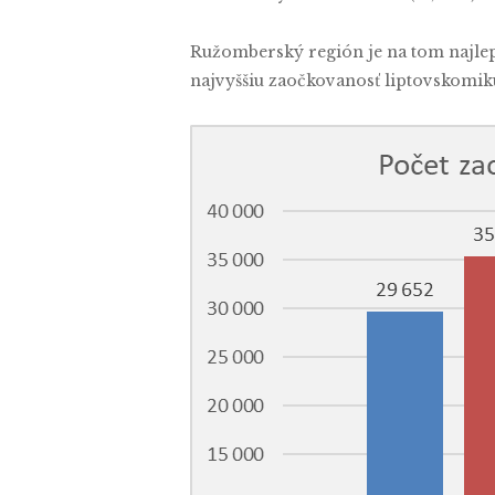
Ružomberský región je na tom najlep
najvyššiu zaočkovanosť liptovskomiku