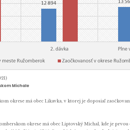
021)
vskom Michale
om okrese má obec Likavka, v ktorej je doposiaľ zaočkovaný
omberskom okrese má obec Liptovský Michal, kde je prvou d