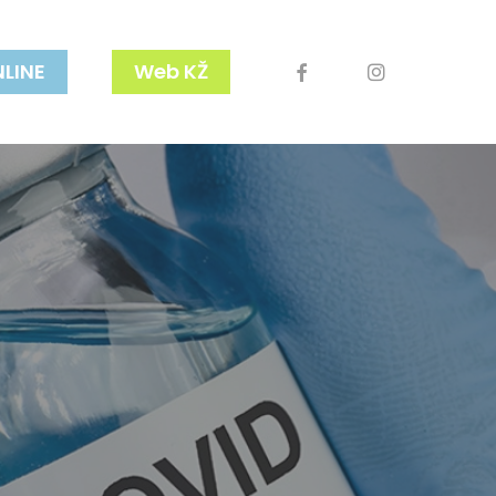
facebook
youtube
instagram
NLINE
Web KŽ