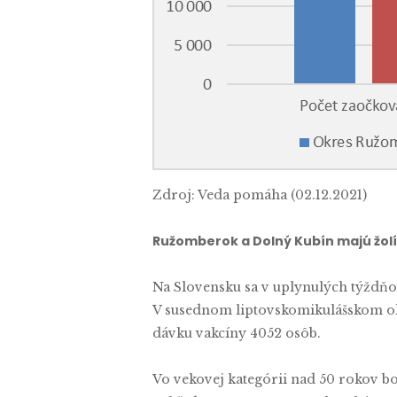
Zdroj: Veda pomáha (02.12.2021)
Ružomberok a Dolný Kubín majú žol
Na Slovensku sa v uplynulých týždňoc
V susednom liptovskomikulášskom okr
dávku vakcíny 4052 osôb.
Vo vekovej kategórii nad 50 rokov b