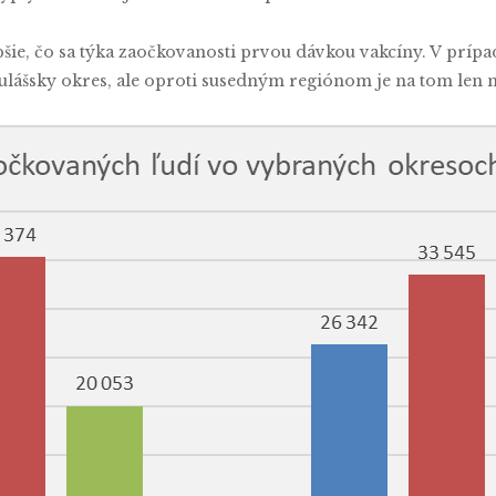
šie, čo sa týka zaočkovanosti prvou dávkou vakcíny. V príp
lášsky okres, ale oproti susedným regiónom je na tom len n