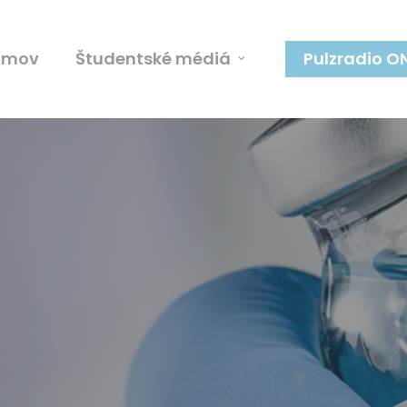
omov
Študentské médiá
Pulzradio O