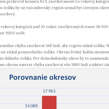
n prekročil hranicu 65 % zaočkovanosti vo vekovej kategóri
u žolíku by už ružomberský región nemal byť čiernym okre
bordový.
vekovej kategórii nad 50 rokov zaočkovaných temer 18 000 ľu
mer 9200 osôb.
tálne chýba zaočkovať 568 ľudí, aby región získal žolíka. 
 už získal pomyselného žolíka. Okresu Dolný Kubín momentá
ska ďalšieho žolíka. Pre dolnokubínsky okres by to znamenalo
u okresu nateraz chýba zaočkovať ešte 1880 ľudí a taktiež zí