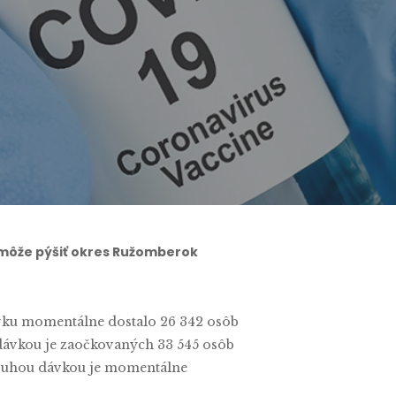
sa môže pýšiť okres Ružomberok
vku momentálne dostalo 26 342 osôb
u dávkou je zaočkovaných 33 545 osôb
 Druhou dávkou je momentálne