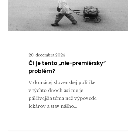
20. decembra 2024
Čí je tento „nie-premiérsky“
problém?
V domácej slovenskej politike
v týchto dňoch asi nie je
pálčivejšia téma než výpovede
lekárov a stav nášho…