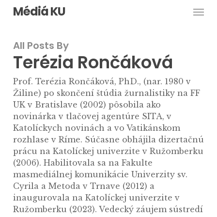
Men
Skip
Médiá KU
to
main
All Posts By
content
Terézia Rončáková
Prof. Terézia Rončáková, PhD., (nar. 1980 v
Žiline) po skončení štúdia žurnalistiky na FF
UK v Bratislave (2002) pôsobila ako
novinárka v tlačovej agentúre SITA, v
Katolíckych novinách a vo Vatikánskom
rozhlase v Ríme. Súčasne obhájila dizertačnú
prácu na Katolíckej univerzite v Ružomberku
(2006). Habilitovala sa na Fakulte
masmediálnej komunikácie Univerzity sv.
Cyrila a Metoda v Trnave (2012) a
inaugurovala na Katolíckej univerzite v
Ružomberku (2023). Vedecký záujem sústredí