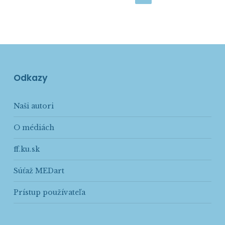
Odkazy
Naši autori
O médiách
ff.ku.sk
Súťaž MEDart
Prístup používateľa