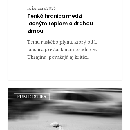
17. januára 2025
Tenká hranica medzi
lacným teplom a drahou
zimou
Tému ruského plynu, ktorý od 1.
januára prestal k nám prúdiť cez
Ukrajinu, považujú aj kritici…
Čí
PUBLICISTIKA
je
tento
„nie-
premiérsky“
problém?