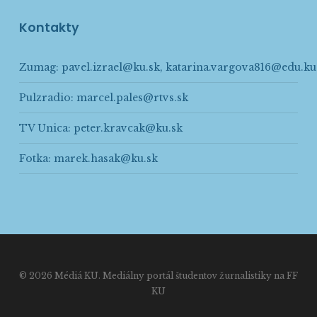
Kontakty
Zumag:
pavel.izrael@ku.sk
,
katarina.vargova816@edu.ku
Pulzradio:
marcel.pales@rtvs.sk
TV Unica:
peter.kravcak@ku.sk
Fotka:
marek.hasak@ku.sk
© 2026 Médiá KU. Mediálny portál študentov žurnalistiky na FF
KU