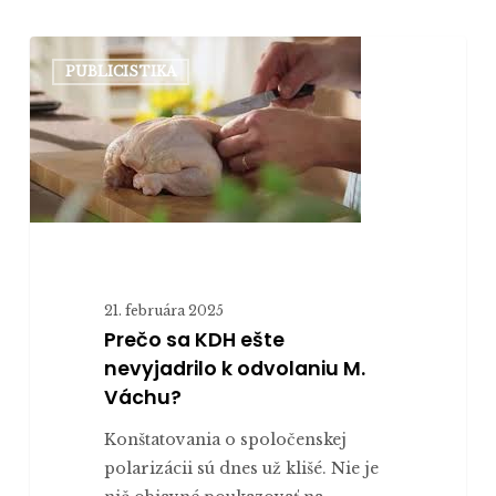
Prečo
PUBLICISTIKA
sa
KDH
ešte
nevyjadrilo
k odvolaniu
M.
Váchu?
21. februára 2025
Prečo sa KDH ešte
nevyjadrilo k odvolaniu M.
Váchu?
Konštatovania o spoločenskej
polarizácii sú dnes už klišé. Nie je