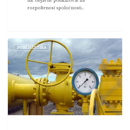
nič objavné poukazovať na
rozpoltenosť spoločnosti…
Tenká
PUBLICISTIKA
hranica
medzi
lacným
teplom
a drahou
zimou