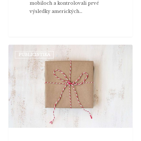
mobiloch a kontrolovali prvé
výsledky amerických…
Ach,
PUBLICISTIKA
jaj,
konsolidačný
balíček…