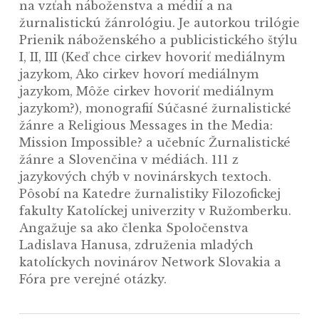
na vzťah náboženstva a médií a na
žurnalistickú žánrológiu. Je autorkou trilógie
Prienik náboženského a publicistického štýlu
I, II, III (Keď chce cirkev hovoriť mediálnym
jazykom, Ako cirkev hovorí mediálnym
jazykom, Môže cirkev hovoriť mediálnym
jazykom?), monografií Súčasné žurnalistické
žánre a Religious Messages in the Media:
Mission Impossible? a učebníc Žurnalistické
žánre a Slovenčina v médiách. 111 z
jazykových chýb v novinárskych textoch.
Pôsobí na Katedre žurnalistiky Filozofickej
fakulty Katolíckej univerzity v Ružomberku.
Angažuje sa ako členka Spoločenstva
Ladislava Hanusa, združenia mladých
katolíckych novinárov Network Slovakia a
Fóra pre verejné otázky.