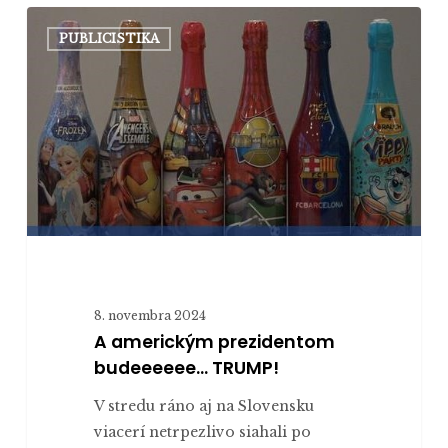
A americkým
PUBLICISTIKA
prezidentom
budeeeeee…
TRUMP!
8. novembra 2024
A americkým prezidentom
budeeeeee… TRUMP!
V stredu ráno aj na Slovensku
viacerí netrpezlivo siahali po