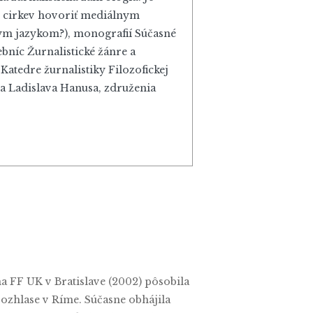
hce cirkev hovoriť mediálnym
ym jazykom?), monografií Súčasné
ebníc Žurnalistické žánre a
Katedre žurnalistiky Filozofickej
va Ladislava Hanusa, združenia
na FF UK v Bratislave (2002) pôsobila
ozhlase v Ríme. Súčasne obhájila