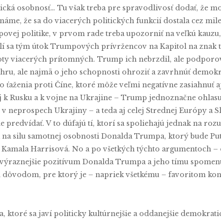
istická osobnosť… Tu však treba pre spravodlivosť dodať, že 
známe, že sa do viacerých politických funkcií dostala cez mi
ej politike, v prvom rade treba upozorniť na veľkú kauzu
slí sa tým útok Trumpových prívržencov na Kapitol na znak 
ivoty viacerých prítomných. Trump ich nebrzdil, ale podpor
ehru, ale najmä o jeho schopnosti ohroziť a zavrhnúť demokra
aženia proti Číne, ktoré môže veľmi negatívne zasiahnuť aj
j k Rusku a k vojne na Ukrajine – Trump jednoznačne ohlasu
 v neprospech Ukrajiny – a teda aj celej Strednej Európy a S
me predvídať. V to dúfajú tí, ktorí sa spoliehajú jednak na r
k na silu samotnej osobnosti Donalda Trumpa, ktorý bude 
á Kamala Harrisová. No a po všetkých týchto argumentoch 
najvýraznejšie pozitívum Donalda Trumpa a jeho tímu spome
ým dôvodom, pre ktorý je – napriek všetkému – favoritom kon
 ktoré sa javí politicky kultúrnejšie a oddanejšie demokrat