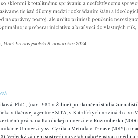
tske, so sklonmi k totalitnému správaniu a neefektívnemu sprav
Zažívame tie isté dilemy medzi rozkrádaním štátu a ideologi
 na správny postoj, ale určite priniesli poučenie nerezign
imálne je preberať iniciatívu a brať veci do vlastných rúk, aj
 ktoré ho odvysielalo 8. novembra 2024.
ová
ková, PhD., (nar. 1980 v Žiline) po skončení štúdia žurnalist
árka v tlačovej agentúre SITA, v Katolíckych novinách a vo 
zertačnú prácu na Katolíckej univerzite v Ružomberku (2006).
ikácie Univerzity sv. Cyrila a Metoda v Trnave (2012) a inau
). Vedecký záujem sústredí na vzťah náboženstva a médií a na