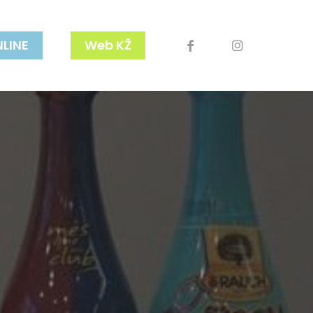
facebook
youtube
instagram
NLINE
Web KŽ