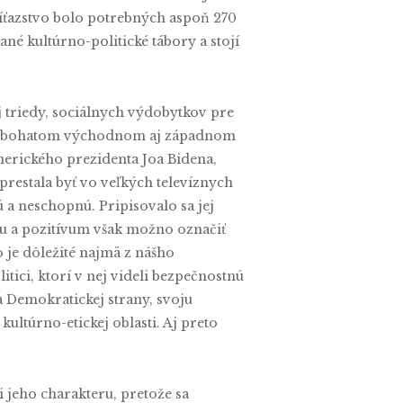
víťazstvo bolo potrebných aspoň 270
né kultúrno-politické tábory a stojí
 triedy, sociálnych výdobytkov pre
ou na bohatom východnom aj západnom
merického prezidenta Joa Bidena,
prestala byť vo veľkých televíznych
 a neschopnú. Pripisovalo sa jej
nku a pozitívum však možno označiť
 je dôležité najmä z nášho
tici, ktorí v nej videli bezpečnostnú
 Demokratickej strany, svoju
ltúrno-etickej oblasti. Aj preto
jeho charakteru, pretože sa