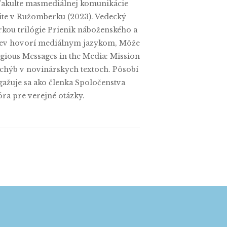
a Fakulte masmediálnej komunikácie
zite v Ružomberku (2023). Vedecký
orkou trilógie Prienik náboženského a
cirkev hovorí mediálnym jazykom, Môže
igious Messages in the Media: Mission
h chýb v novinárskych textoch. Pôsobí
ngažuje sa ako členka Spoločenstva
ra pre verejné otázky.