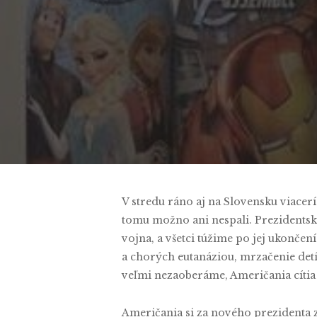
By
V stredu ráno aj na Slovensku viacer
tomu možno ani nespali. Prezidentsk
vojna, a všetci túžime po jej ukončen
a chorých eutanáziou, mrzačenie detí
veľmi nezaoberáme, Američania cítia 
Američania si za nového prezidenta z