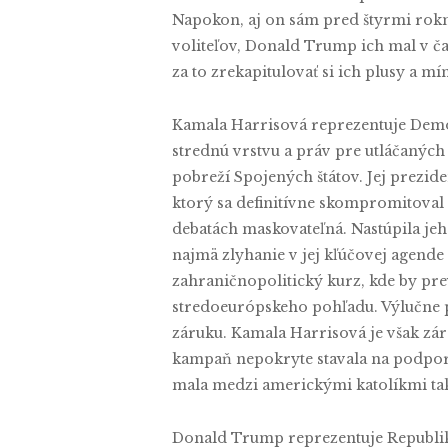
Napokon, aj on sám pred štyrmi rokmi
voliteľov, Donald Trump ich mal v ča
za to zrekapitulovať si ich plusy a mí
Kamala Harrisová reprezentuje Demok
strednú vrstvu a práv pre utláčanýc
pobreží Spojených štátov. Jej prezid
ktorý sa definitívne skompromitoval 
debatách maskovateľná. Nastúpila jeh
najmä zlyhanie v jej kľúčovej agende 
zahraničnopolitický kurz, kde by pre
stredoeurópskeho pohľadu. Výlučne pre
záruku. Kamala Harrisová je však zá
kampaň nepokryte stavala na podpore 
mala medzi americkými katolíkmi t
Donald Trump reprezentuje Republiká