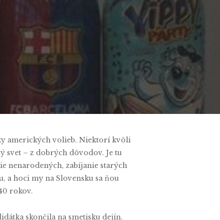
ts
ky amerických volieb. Niektorí kvôli
 svet – z dobrých dôvodov. Je tu
anie nenarodených, zabíjanie starých
u, a hoci my na Slovensku sa ňou
40 rokov.
dátka skončila na smetisku dejín.