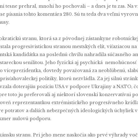
 tesne prehral, mnohí ho pochovali – a dnes je tu zas. Na 
se písania tohto komentára 280. Sú tu teda dva veľmi vyrovna
nusy.
ratickú stranu, ktorá sa z pôvodnej zástankyne robotníckej
h stala progresivistickou stranou mestských elít, víťaziac
entská kandidátka na poslednú chvíľu nahradila súčasného a
stareckou senilitou. Jeho fyzická aj psychická nemohúcnosť 
o viceprezidentka, dovtedy považovaná za neobľúbenú, slabú
prisťahovaleckej politiky, ktorú nezvládla. Za jej silnú strá
vzala doterajšiu pozíciu USA v podpore Ukrajiny a NATO, čo
 toto ju preferovali aj niektorí slovenskí konzervatívni poli
roveň reprezentantkou extrémistického progresívneho krídla
potratov a ďalších nebezpečných ideologických úchyliek v ku
akmer nulovú podporu.
nsku stranu. Pri jeho mene naskočia ako prvé výhrady voči 