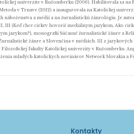
tolíckej univerzite v Ružomberku (2006). Habilitovala sa n
a Metoda v Trnave (2012) a inaugurovala na Katolíckej univer
ah náboženstva a médií a na žurnalistickú žánrológiu. Je aut
I, II, III (Keď chce cirkev hovoriť mediálnym jazykom, Ako 
ym jazykom?), monografií Súčasné žurnalistické žánre a Rel
Žurnalistické žánre a Slovenčina v médiách. 111 z jazykovýc
y Filozofickej fakulty Katolíckej univerzity v Ružomberku. A
uženia mladých katolíckych novinárov Network Slovakia a Fó
Kontakty