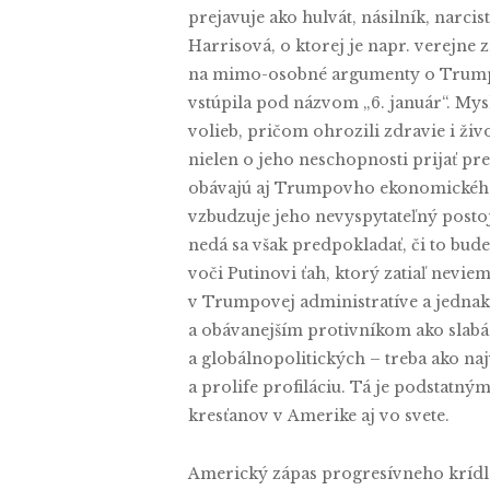
prejavuje ako hulvát, násilník, narc
Harrisová, o ktorej je napr. verejne 
na mimo-osobné argumenty o Trumpov
vstúpila pod názvom „6. január“. My
volieb, pričom ohrozili zdravie i ž
nielen o jeho neschopnosti prijať pr
obávajú aj Trumpovho ekonomického ť
vzbudzuje jeho nevyspytateľný posto
nedá sa však predpokladať, či to bude
voči Putinovi ťah, ktorý zatiaľ nevie
v Trumpovej administratíve a jedna
a obávanejším protivníkom ako slab
a globálnopolitických – treba ako 
a prolife profiláciu. Tá je podstatn
kresťanov v Amerike aj vo svete.
Americký zápas progresívneho krídla,