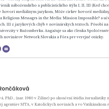
rienik náboženského a publicistického štýlu I, II, III (Keď c
ev hovorí mediálnym jazykom, Môže cirkev hovoriť mediáln
 a Religious Messages in the Media: Mission Impossible? a uč
h. 111 z jazykových chýb v novinárskych textoch. Pôsobí na 
 univerzity v Ružomberku. Angažuje sa ako členka Spoločenst
h novinárov Network Slovakia a Fóra pre verejné otázky.
 Rončáková
, PhD., (nar. 1980 v Žiline) po skončení štúdia žurnalistiky 
ej agentúre SITA, v Katolíckych novinách a vo Vatikánskom r