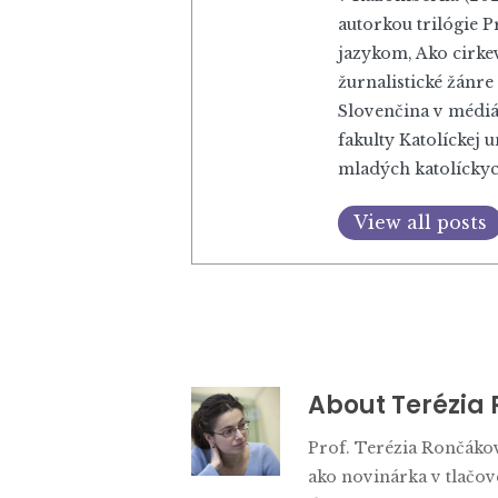
autorkou trilógie P
jazykom, Ako cirk
žurnalistické žánre
Slovenčina v médiác
fakulty Katolíckej
mladých katolíckyc
View all posts
About
Terézia
Prof. Terézia Rončáková
ako novinárka v tlačov