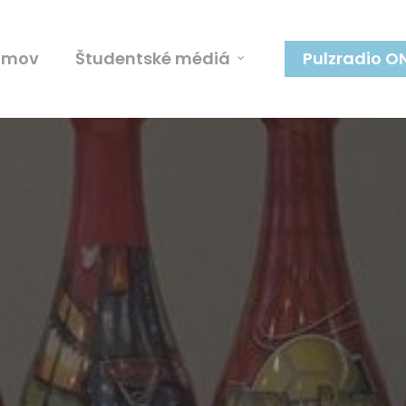
omov
Študentské médiá
Pulzradio O