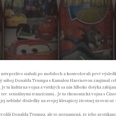
Terézia Rončáková
No Commen
í netrpezlivo siahali po mobiloch a kontrolovali prvé výsled
ý súboj Donalda Trumpa s Kamalou Harrisovou zaujímal celý
í. Je tu kultúrna vojna a všetkých sa nás hlboko dotýka zabíj
 tzv. sexuálnymi tranzíciami… Je tu ekonomická vojna s Číno
jej neblahé dôsledky na svojej klesajúcej životnej úrovni už 
volili Donalda Trumpa, ale to neznamená, že jeho protikandi