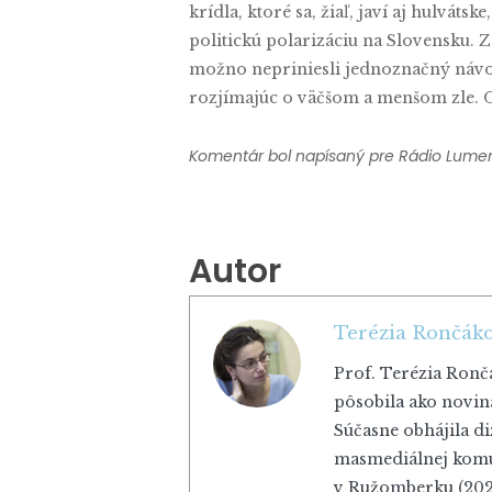
krídla, ktoré sa, žiaľ, javí aj hulvá
politickú polarizáciu na Slovensku. 
možno nepriniesli jednoznačný návod
rozjímajúc o väčšom a menšom zle. Opt
Komentár bol napísaný pre Rádio Lumen,
Autor
Terézia Rončák
Prof. Terézia Rončá
pôsobila ako novin
Súčasne obhájila di
masmediálnej komun
v Ružomberku (2023