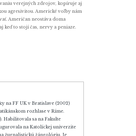
ovaniu verejných zdrojov, kopíruje aj
ckou agresivitou. Americké voľby nám
ovať. Američan neostáva doma
 keď to stojí čas, nervy a peniaze.
iky na FF UK v Bratislave (2002)
Vatikánskom rozhlase v Ríme.
 Habilitovala sa na Fakulte
gurovala na Katolíckej univerzite
 žurnalistickú žánrológiu. Je