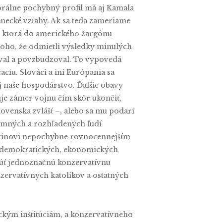
morálne pochybný profil má aj Kamala
lenecké vzťahy. Ak sa teda zameriame
, ktorá do amerického žargónu
toho, že odmietli výsledky minulých
oval a povzbudzoval. To vypovedá
ciu. Slováci a iní Európania sa
 naše hospodárstvo. Ďalšie obavy
je zámer vojnu čím skôr ukončiť,
lovenska zvlášť –, alebo sa mu podarí
ozumných a rozhľadených ľudí
Putinovi nepochybne rovnocennejším
– demokratických, ekonomických
núť jednoznačnú konzervatívnu
zervatívnych katolíkov a ostatných
ickým inštitúciám, a konzervatívneho