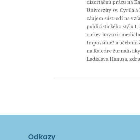
dizertačnú prácu na Ka
Univerzity sv. Cyrila 
záujem sústredí na vzť
publicistického štýlu 
cirkev hovoriť mediáln
Impossible? a učebníc 
na Katedre žurnalistik
Ladislava Hanusa, zdr
Odkazy