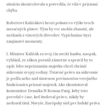
situáciu skontrolovala a potvrdila, že vila v priznaní
chýba.
Robertovi Kaliňákovi hrozí pokuta vo výške troch
mesačných platov. Tým by vec mohla zhasnúť, ale
nezhasla z viacerých dôvodov. Vypichnime štyri
zaujímavé momenty.
1. Minister Kaliňák za svoj čin necíti hanbu, naopak,
vyhlásil, že zákon porušil zámerne a spravil by to
opäť, lebo nepriznaním majetku chcel chrániť
súkromie svojej rodiny. Ústavné právo na súkromie
je podľa neho nad ústavnou povinnosťou verejného
funkcionára priznať majetok. Ako skonštatoval
komentátor Denníka N Roman Pataj, keby toto
povedal v čase, keď študoval právo, nikdy by
nedostal titul. Navyše, Európsky súd pre ľudské práva