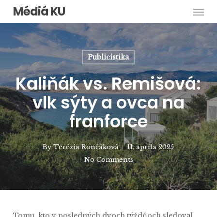
Men
Skip
Médiá KU
to
main
content
Publicistika
Kaliňák vs. Remišová:
vlk sýty a ovca na
franforce
By
Terézia Rončáková
11. apríla 2025
No Comments
Tomu, kto v posledných dvoch týždňoch sledoval