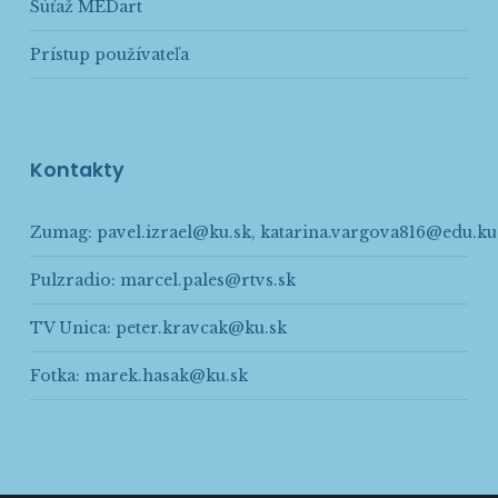
Súťaž MEDart
Prístup používateľa
Kontakty
Zumag:
pavel.izrael@ku.sk
,
katarina.vargova816@edu.ku
Pulzradio:
marcel.pales@rtvs.sk
TV Unica:
peter.kravcak@ku.sk
Fotka:
marek.hasak@ku.sk