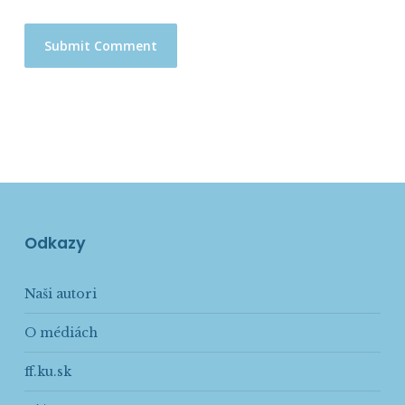
Odkazy
Naši autori
O médiách
ff.ku.sk