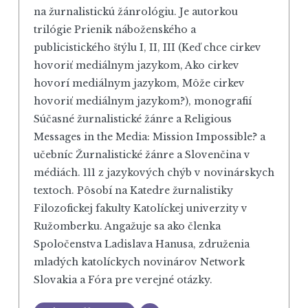
na žurnalistickú žánrológiu. Je autorkou
trilógie Prienik náboženského a
publicistického štýlu I, II, III (Keď chce cirkev
hovoriť mediálnym jazykom, Ako cirkev
hovorí mediálnym jazykom, Môže cirkev
hovoriť mediálnym jazykom?), monografií
Súčasné žurnalistické žánre a Religious
Messages in the Media: Mission Impossible? a
učebníc Žurnalistické žánre a Slovenčina v
médiách. 111 z jazykových chýb v novinárskych
textoch. Pôsobí na Katedre žurnalistiky
Filozofickej fakulty Katolíckej univerzity v
Ružomberku. Angažuje sa ako členka
Spoločenstva Ladislava Hanusa, združenia
mladých katolíckych novinárov Network
Slovakia a Fóra pre verejné otázky.