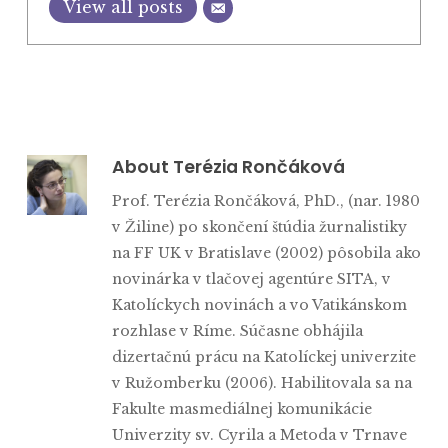
View all posts
About
Terézia Rončáková
Prof. Terézia Rončáková, PhD., (nar. 1980
v Žiline) po skončení štúdia žurnalistiky
na FF UK v Bratislave (2002) pôsobila ako
novinárka v tlačovej agentúre SITA, v
Katolíckych novinách a vo Vatikánskom
rozhlase v Ríme. Súčasne obhájila
dizertačnú prácu na Katolíckej univerzite
v Ružomberku (2006). Habilitovala sa na
Fakulte masmediálnej komunikácie
Univerzity sv. Cyrila a Metoda v Trnave