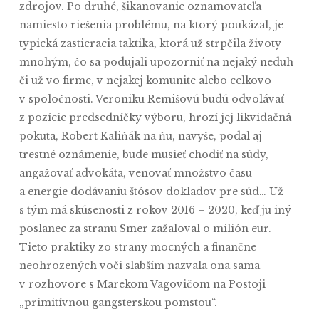
zdrojov. Po druhé, šikanovanie oznamovateľa
namiesto riešenia problému, na ktorý poukázal, je
typická zastieracia taktika, ktorá už strpčila životy
mnohým, čo sa podujali upozorniť na nejaký neduh
či už vo firme, v nejakej komunite alebo celkovo
v spoločnosti. Veroniku Remišovú budú odvolávať
z pozície predsedníčky výboru, hrozí jej likvidačná
pokuta, Robert Kaliňák na ňu, navyše, podal aj
trestné oznámenie, bude musieť chodiť na súdy,
angažovať advokáta, venovať množstvo času
a energie dodávaniu štósov dokladov pre súd… Už
s tým má skúsenosti z rokov 2016 – 2020, keď ju iný
poslanec za stranu Smer zažaloval o milión eur.
Tieto praktiky zo strany mocných a finančne
neohrozených voči slabším nazvala ona sama
v rozhovore s Marekom Vagovičom na Postoji
„primitívnou gangsterskou pomstou“.