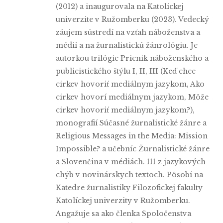
(2012) a inaugurovala na Katolíckej
univerzite v Ružomberku (2023). Vedecký
záujem sústredí na vzťah náboženstva a
médií a na žurnalistickú žánrológiu. Je
autorkou trilógie Prienik náboženského a
publicistického štýlu I, II, III (Keď chce
cirkev hovoriť mediálnym jazykom, Ako
cirkev hovorí mediálnym jazykom, Môže
cirkev hovoriť mediálnym jazykom?),
monografií Súčasné žurnalistické žánre a
Religious Messages in the Media: Mission
Impossible? a učebníc Žurnalistické žánre
a Slovenčina v médiách. 111 z jazykových
chýb v novinárskych textoch. Pôsobí na
Katedre žurnalistiky Filozofickej fakulty
Katolíckej univerzity v Ružomberku.
Angažuje sa ako členka Spoločenstva