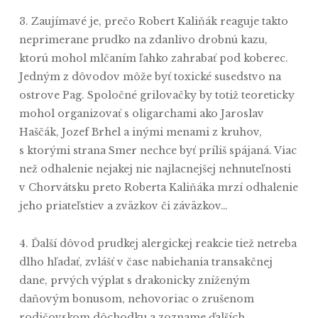
3. Zaujímavé je, prečo Robert Kaliňák reaguje takto
neprimerane prudko na zdanlivo drobnú kazu,
ktorú mohol mlčaním ľahko zahrabať pod koberec.
Jedným z dôvodov môže byť toxické susedstvo na
ostrove Pag. Spoločné grilovačky by totiž teoreticky
mohol organizovať s oligarchami ako Jaroslav
Haščák, Jozef Brhel a inými menami z kruhov,
s ktorými strana Smer nechce byť príliš spájaná. Viac
než odhalenie nejakej nie najlacnejšej nehnuteľnosti
v Chorvátsku preto Roberta Kaliňáka mrzí odhalenie
jeho priateľstiev a zväzkov či záväzkov…
4. Ďalší dôvod prudkej alergickej reakcie tiež netreba
dlho hľadať, zvlášť v čase nabiehania transakčnej
dane, prvých výplat s drakonicky zníženým
daňovým bonusom, nehovoriac o zrušenom
rodičovskom dôchodku a zozname ďalších