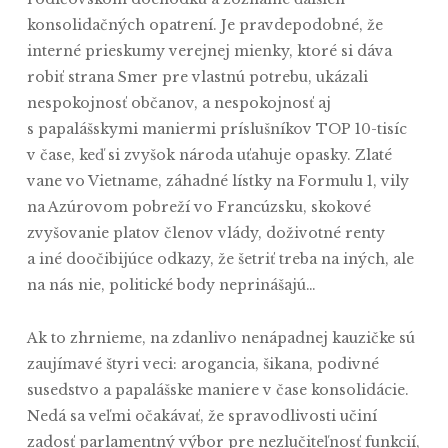
konsolidačných opatrení. Je pravdepodobné, že
interné prieskumy verejnej mienky, ktoré si dáva
robiť strana Smer pre vlastnú potrebu, ukázali
nespokojnosť občanov, a nespokojnosť aj
s papalášskymi maniermi príslušníkov TOP 10-tisíc
v čase, keď si zvyšok národa uťahuje opasky. Zlaté
vane vo Vietname, záhadné lístky na Formulu 1, vily
na Azúrovom pobreží vo Francúzsku, skokové
zvyšovanie platov členov vlády, doživotné renty
a iné doočibijúce odkazy, že šetriť treba na iných, ale
na nás nie, politické body neprinášajú…
Ak to zhrnieme, na zdanlivo nenápadnej kauzičke sú
zaujímavé štyri veci: arogancia, šikana, podivné
susedstvo a papalášske maniere v čase konsolidácie.
Nedá sa veľmi očakávať, že spravodlivosti učiní
zadosť parlamentný výbor pre nezlučiteľnosť funkcií,