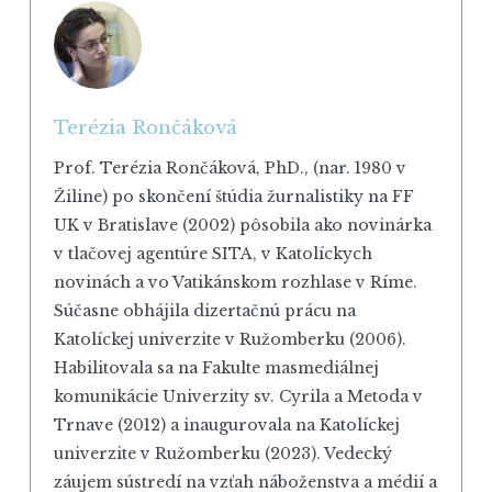
Terézia Rončáková
Prof. Terézia Rončáková, PhD., (nar. 1980 v
Žiline) po skončení štúdia žurnalistiky na FF
UK v Bratislave (2002) pôsobila ako novinárka
v tlačovej agentúre SITA, v Katolíckych
novinách a vo Vatikánskom rozhlase v Ríme.
Súčasne obhájila dizertačnú prácu na
Katolíckej univerzite v Ružomberku (2006).
Habilitovala sa na Fakulte masmediálnej
komunikácie Univerzity sv. Cyrila a Metoda v
Trnave (2012) a inaugurovala na Katolíckej
univerzite v Ružomberku (2023). Vedecký
záujem sústredí na vzťah náboženstva a médií a