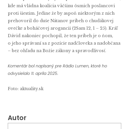
kde má vládna koalícia väčšinu ôsmich poslancovi
proti šiestim. Jedine že by aspoň niektorým z nich
prehovoril do duše Nátanov príbeh o chudákovej
ovečke a boháčovej arogancii (2Sam 12, 1 – 25). Kráľ
Dávid nakoniec pochopil, že ten príbeh je o ňom,
o jeho správaní sa z pozície nadčloveka a nadobčana
– bez ohľadu na Božie zákony a spravodlivosť.
Komentár bol napísaný pre Rádio Lumen, ktoré ho
odvysielalo 11. apríla 2025.
Foto: aktuality.sk
Autor