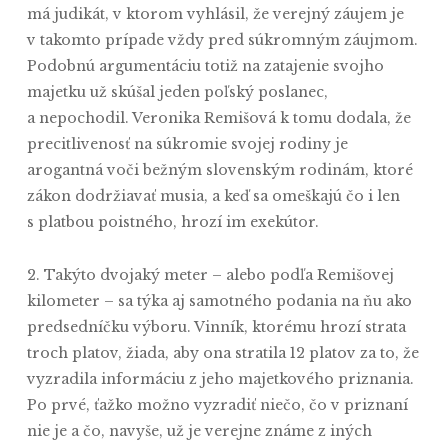
má judikát, v ktorom vyhlásil, že verejný záujem je
v takomto prípade vždy pred súkromným záujmom.
Podobnú argumentáciu totiž na zatajenie svojho
majetku už skúšal jeden poľský poslanec,
a nepochodil. Veronika Remišová k tomu dodala, že
precitlivenosť na súkromie svojej rodiny je
arogantná voči bežným slovenským rodinám, ktoré
zákon dodržiavať musia, a keď sa omeškajú čo i len
s platbou poistného, hrozí im exekútor.
2. Takýto dvojaký meter – alebo podľa Remišovej
kilometer – sa týka aj samotného podania na ňu ako
predsedníčku výboru. Vinník, ktorému hrozí strata
troch platov, žiada, aby ona stratila 12 platov za to, že
vyzradila informáciu z jeho majetkového priznania.
Po prvé, ťažko možno vyzradiť niečo, čo v priznaní
nie je a čo, navyše, už je verejne známe z iných