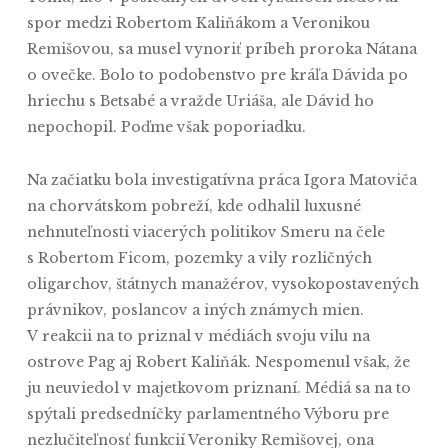
spor medzi Robertom Kaliňákom a Veronikou
Remišovou, sa musel vynoriť príbeh proroka Nátana
o ovečke. Bolo to podobenstvo pre kráľa Dávida po
hriechu s Betsabé a vražde Uriáša, ale Dávid ho
nepochopil. Poďme však poporiadku.
Na začiatku bola investigatívna práca Igora Matoviča
na chorvátskom pobreží, kde odhalil luxusné
nehnuteľnosti viacerých politikov Smeru na čele
s Robertom Ficom, pozemky a vily rozličných
oligarchov, štátnych manažérov, vysokopostavených
právnikov, poslancov a iných známych mien.
V reakcii na to priznal v médiách svoju vilu na
ostrove Pag aj Robert Kaliňák. Nespomenul však, že
ju neuviedol v majetkovom priznaní. Médiá sa na to
spýtali predsedníčky parlamentného Výboru pre
nezlučiteľnosť funkcií Veroniky Remišovej, ona