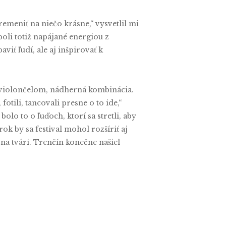
remeniť na niečo krásne,“ vysvetlil mi
boli totiž napájané energiou z
iť ľudí, ale aj inšpirovať k
 violončelom, nádherná kombinácia.
tili, tancovali presne o to ide,“
olo to o ľuďoch, ktorí sa stretli, aby
ok by sa festival mohol rozšíriť aj
a tvári. Trenčín konečne našiel
hasnú ani v nás.