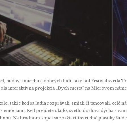
Natália Farkašová
No Comments
el, hudby, smiechu a dobrých ľudí taký bol Festival svetla 
 bola interaktívna projekcia „Dych mesta“ na Mierovom námes
o, takže keď sa ľudia rozprávali, smiali či tancovali, celé ná
iť s emóciami. Keď prejdete okolo, svetlo doslova dýcha s va
odinou. Na hradnom kopci sa rozžiarili svetelné plastiky štu