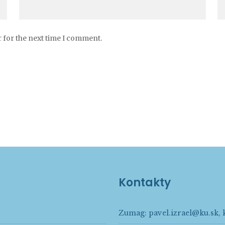
 for the next time I comment.
Kontakty
Zumag:
pavel.izrael@ku.sk
,