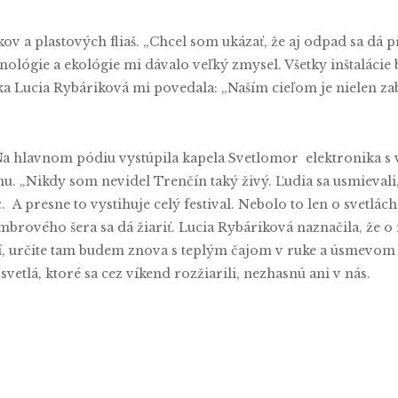
v a plastových fliaš. „Chcel som ukázať, že aj odpad sa dá p
ológie a ekológie mi dávalo veľký zmysel. Všetky inštalácie 
 Lucia Rybáriková mi povedala: „Naším cieľom je nielen zabav
Na hlavnom pódiu vystúpila kapela Svetlomor elektronika s
 „Nikdy som nevidel Trenčín taký živý. Ľudia sa usmievali, fo
presne to vystihuje celý festival. Nebolo to len o svetlách b
brového šera sa dá žiariť. Lucia Rybáriková naznačila, že o r
í, určite tam budem znova s teplým čajom v ruke a úsmevom n
fam, že svetlá, ktoré sa cez víkend rozžiarili, nez