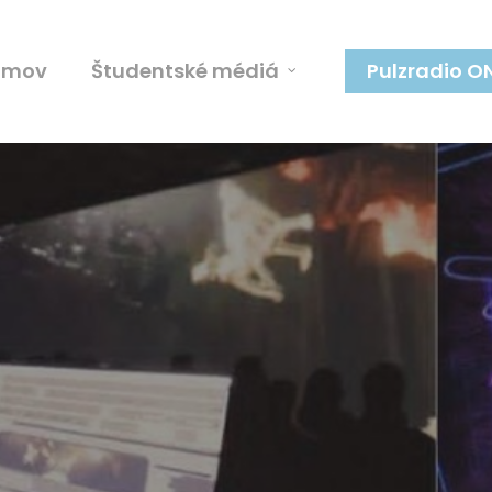
omov
Študentské médiá
Pulzradio O