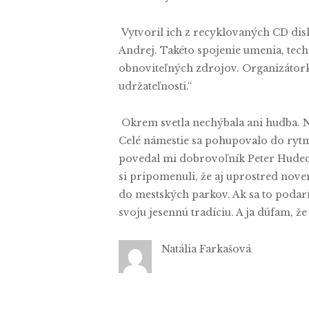
Vytvoril ich z recyklovaných CD disko
Andrej. Takéto spojenie umenia, techn
obnoviteľných zdrojov. Organizátorka
udržateľnosti.“
Okrem svetla nechýbala ani hudba. 
Celé námestie sa pohupovalo do rytmu.
povedal mi dobrovoľník Peter Hudec. A 
si pripomenuli, že aj uprostred novem
do mestských parkov. Ak sa to podar
svoju jesennú tradíciu. A ja dú
Natália Farkašová