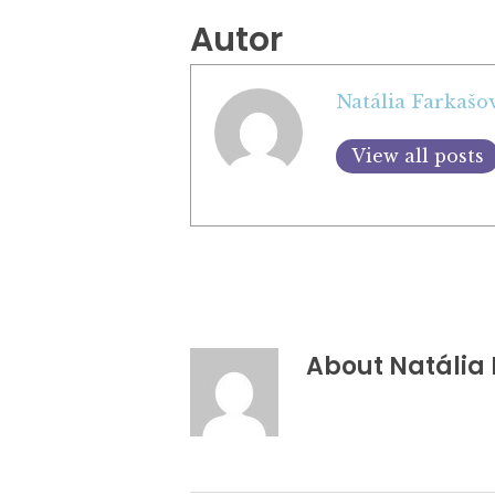
Autor
Natália Farkašo
View all posts
About
Natália