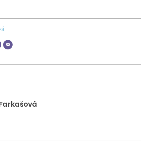
vá
 Farkašová