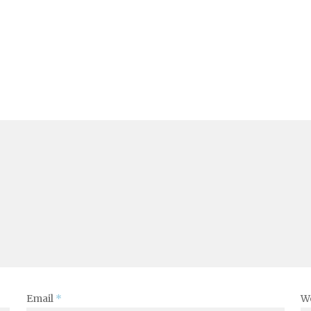
Email
*
W