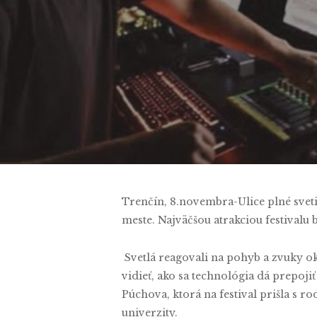
By
Trenčín, 8.novembra-Ulice plné sveti
meste. Najväčšou atrakciou festivalu
Svetlá reagovali na pohyb a zvuky okol
vidieť, ako sa technológia dá prepoj
Púchova, ktorá na festival prišla s r
univerzity.