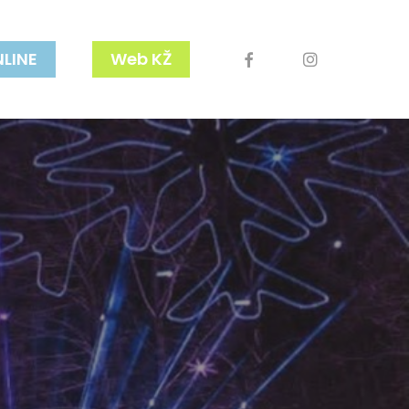
facebook
youtube
instagram
NLINE
Web KŽ