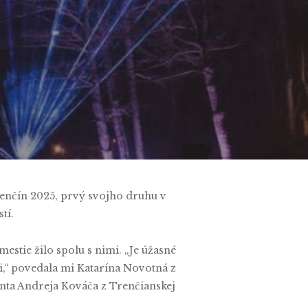
Trenčín 2025, prvý svojho druhu v
tí.
mestie žilo spolu s nimi. „Je úžasné
mi,“ povedala mi Katarína Novotná z
denta Andreja Kováča z Trenčianskej