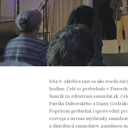
B
Dňa 9. októbra sme sa ako trieda zúč
hodine. Celé to prebiehalo v Pistorih
Šimčík zo združenia samizdat.sk. Ce
Patrika Dubovského a Diany Godžakov
Popritom prebiehal i sprievodný pro
rozvoja a šírenia myšlienky samidzat
a distribúcii samizdatov pamätnou m