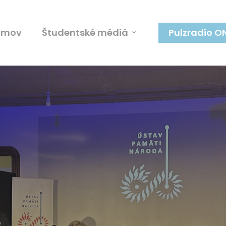
omov
Študentské médiá
Pulzradio O