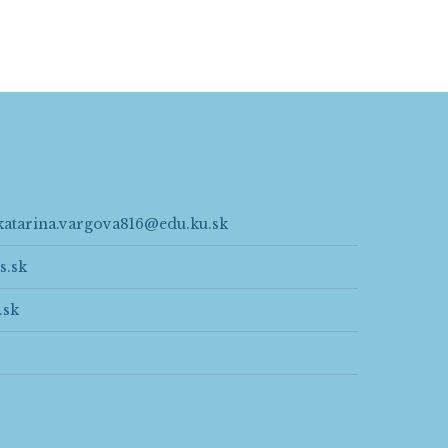
katarina.vargova816@edu.ku.sk
s.sk
.sk