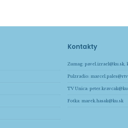
Kontakty
Zumag:
pavel.izrael@ku.sk
,
Pulzradio:
marcel.pales@rtv
TV Unica:
peter.kravcak@ku
Fotka:
marek.hasak@ku.sk