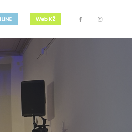
facebook
youtube
instagram
NLINE
Web KŽ