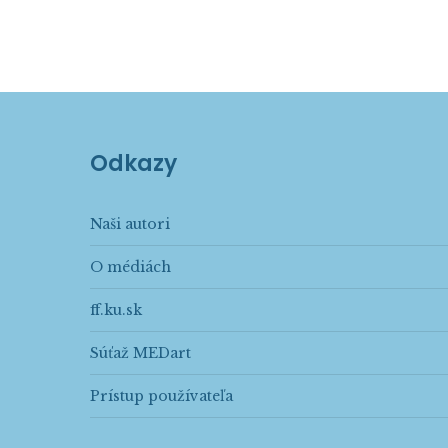
Odkazy
Naši autori
O médiách
ff.ku.sk
Súťaž MEDart
Prístup používateľa