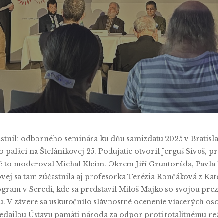
y
Sandra Butková
No Comments
astnili odborného seminára ku dňu samizdatu 2025 v Bratislav
o paláci na Štefánikovej 25. Podujatie otvoril Jerguš Sivoš,
lé to moderoval Michal Kleim. Okrem Jiří Gruntoráda, Pavla 
ej sa tam zúčastnila aj profesorka Terézia Rončáková z Kat
gram v Seredi, kde sa predstavil Miloš Majko so svojou pre
u. V závere sa uskutočnilo slávnostné ocenenie viacerých oso
edailou Ústavu pamäti národa za odpor proti totalitnému rež