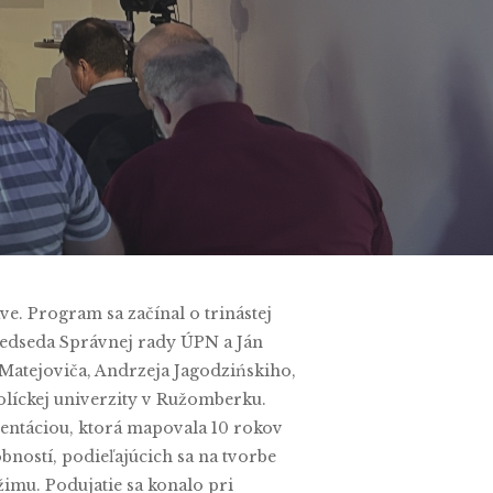
e. Program sa začínal o trinástej
 predseda Správnej rady ÚPN a Ján
Matejoviča, Andrzeja Jagodzińskiho,
olíckej univerzity v Ružomberku.
zentáciou, ktorá mapovala 10 rokov
bností, podieľajúcich sa na tvorbe
imu. Podujatie sa konalo pri