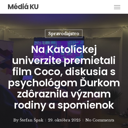
Men
Skip
Médiá KU
to
main
content
Spravodajstvo
Na Katolíckej
univerzite premietali
film Coco, diskusia s
psychológom Ďurkom
zdôraznila význam
rodiny a spomienok
By
Štefan Špak
29. októbra 2025
No Comments