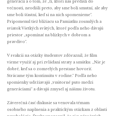
generácií a o tom, že „tí, ktorí nás predišli do
večnosti, neodišli preto, aby sme boli smutní, ale aby
sme boli šťastní, keď si na nich spomenieme“.
Pripomenul tiež blížiacu sa Pamiatku zosnulých a
sviatok Všetkých svätých, ktoré podľa neho dávajú
priestor „spomínať na blízkych v dobrom a
pravdivo“.
V reakcii na otázky študentov zdôraznil, že film
vieme využiť aj pri zvládaní straty a smútku: „Nie je
dobré, keď sa o zomrelých prestane hovoriť.
Strácame tým kontinuitu v rodine.“ Podľa neho
spomienky udržiavajú „vnútorné puto medzi
generáciami“ a dávajú zmysel aj nášmu životu.
Záverečná časť diskusie sa venovala témam
osobného naplnenia a praktickým otázkam z oblasti