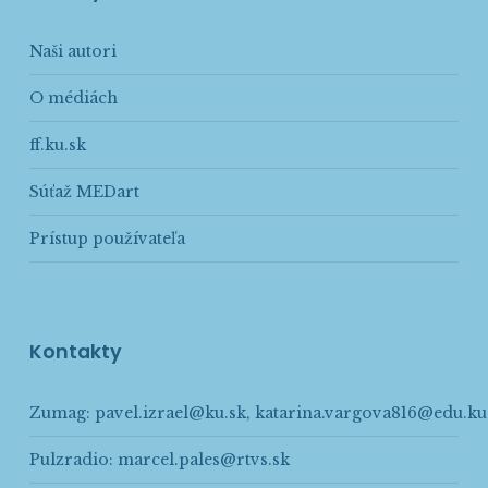
Naši autori
O médiách
ff.ku.sk
Súťaž MEDart
Prístup používateľa
Kontakty
Zumag:
pavel.izrael@ku.sk
,
katarina.vargova816@edu.ku
Pulzradio:
marcel.pales@rtvs.sk