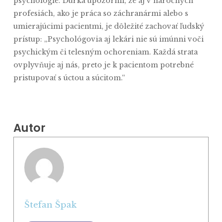
psychológie. Ďurka upozornil, že aj v náročných
profesiách, ako je práca so záchranármi alebo s
umierajúcimi pacientmi, je dôležité zachovať ľudský
prístup: „Psychológovia aj lekári nie sú imúnni voči
psychickým či telesným ochoreniam. Každá strata
ovplyvňuje aj nás, preto je k pacientom potrebné
pristupovať s úctou a súcitom.“
Autor
Štefan Špak