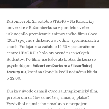
Ružomberok, 21. októbra (TASR) – Na Katolíckej
univerzite v Ružomberku sa v pondelok večer
uskutočnilo premietanie animovaného filmu Coco
(2017) spojené s diskusiou o rodine, spomienkach a
snoch. Podujatie sa začalo o 19:30 v pastoračnom
centre UPaC KU a bolo otvorené pre všetkých
študentov. Po filme nasledovala krátka diskusia so
Róbertom Ďurkom z Filozofickej
psychológom
fakulty KU,
ktorá sa skončila kvôli nočnému kľudu
o 22:00.
Coco
Ďurka v úvode označil
za „tragikomický film,
pri ktorom sa človek môže aj smiať, aj plakať“.
Vyzdvihol najmä jeho posolstvo o prepojení