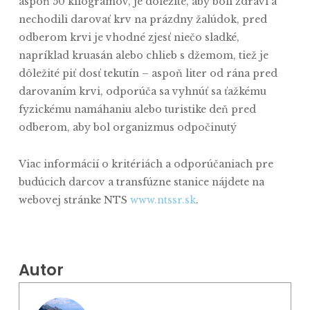
aspoň 50 kilogramov, je dôležité, aby boli zdraví a
nechodili darovať krv na prázdny žalúdok, pred
odberom krvi je vhodné zjesť niečo sladké,
napríklad kruasán alebo chlieb s džemom, tiež je
dôležité piť dosť tekutín – aspoň liter od rána pred
darovaním krvi, odporúča sa vyhnúť sa ťažkému
fyzickému namáhaniu alebo turistike deň pred
odberom, aby bol organizmus odpočinutý
Viac informácií o kritériách a odporúčaniach pre
budúcich darcov a transfúzne stanice nájdete na
webovej stránke NTS
www.ntssr.sk
.
Autor