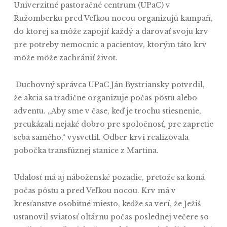
Univerzitné pastoračné centrum (UPaC) v
Ružomberku pred Veľkou nocou organizujú kampaň,
do ktorej sa môže zapojiť každý a darovať svoju krv
pre potreby nemocníc a pacientov, ktorým táto krv
môže môže zachrániť život.
Duchovný správca UPaC Ján Bystriansky potvrdil,
že akcia sa tradične organizuje počas pôstu alebo
adventu. „Aby sme v čase, keď je trochu stiesnenie,
preukázali nejaké dobro pre spoločnosť, pre zapretie
seba samého,“ vysvetlil. Odber krvi realizovala
pobočka transfúznej stanice z Martina.
Udalosť má aj náboženské pozadie, pretože sa koná
počas pôstu a pred Veľkou nocou. Krv má v
kresťanstve osobitné miesto, keďže sa verí, že Ježiš
ustanovil sviatosť oltárnu počas poslednej večere so