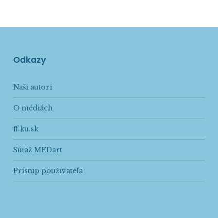
Odkazy
Naši autori
O médiách
ff.ku.sk
Súťaž MEDart
Prístup používateľa