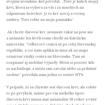
svojimi učeníkmi, keď povedal: „Toto je kalich mojej
krvi, ktorá sa vylieva za vás i za mnohých na
odpustenie hriechov. Je to krv novej a večnej
zmluvy. Toto robte na moju pamiatku.“.
Ak chcete darovať krv, nemusíte čakať na pôst ani
a nemusíte len kvôli tomu chodiť na Katolícku
univerzitu. “Odberové centrá sú po celej Slovenskej
republike, a cez našu aplikáciu ntssr.sk na mape
označené všetky centrá na Slovensku. Tam sú
rozpísané aj mobilné výjazdy. Môžu si pozrieť, kde
sa nachádzajú, a môžu tam zavolať alebo sa prihlásiť
osobne,“ povedala nám jedna zo sestier NTS.
V prípade, že sa chystáte stať darcom krvi, ale robíte
to po prvýkrát, máme pre vás niekoľko tipov:
darcovia krvi musia mať minimálne 18 rokov a vážiť