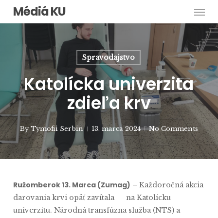
Men
Skip
Médiá KU
to
main
content
Spravodajstvo
Katolícka univerzita
zdieľa krv
By
Tymofii Serbin
13. marca 2024
No Comments
Ružomberok
13.
Marca (Zumag)
– Každoročná akcia
darovania krvi opäť zavítala na Katolícku
univerzitu. Národná transfúzna služba (NTS) a