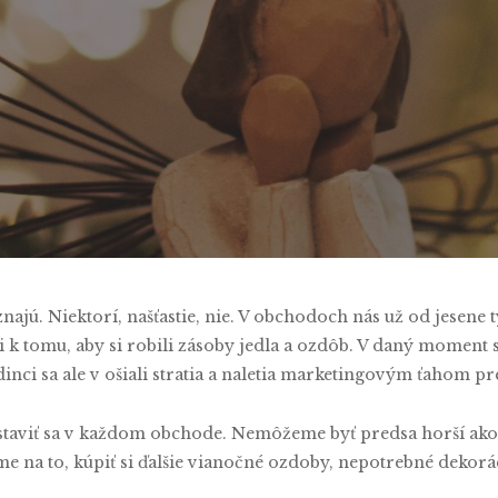
tália Štepanovičová
No Comme
najú. Niektorí, našťastie, nie. V obchodoch nás už od jesene
k tomu, aby si robili zásoby jedla a ozdôb. V daný moment s
inci sa ale v ošiali stratia a naletia marketingovým ťahom p
staviť sa v každom obchode. Nemôžeme byť predsa horší ako na
 na to, kúpiť si ďalšie vianočné ozdoby, nepotrebné dekorá