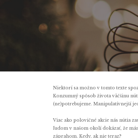
By
Na
Niektorí sa možno v tomto texte spoz
Konzumný spôsob života väčšinu núti 
(ne)potrebujeme. Manipulatívnejší jed
Viac ako polovičné akcie nás nútia za
ľudom v našom okolí dokázať, že máme
záprahom. Kedy, ak nie teraz?