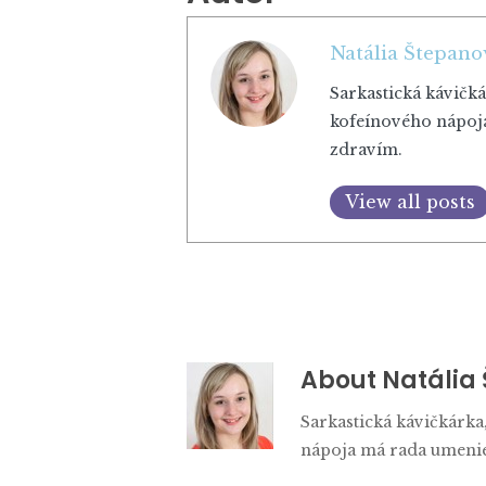
Natália Štepano
Sarkastická kávičká
kofeínového nápoja 
zdravím.
View all posts
About
Natália
Sarkastická kávičkárka
nápoja má rada umenie, 