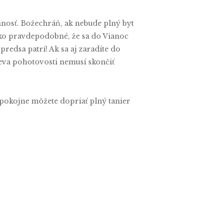
innosť. Božechráň, ak nebude plný byt
ako pravdepodobné, že sa do Vianoc
redsa patrí! Ak sa aj zaradíte do
teva pohotovosti nemusí skončiť
a pokojne môžete dopriať plný tanier