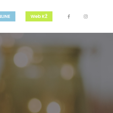
facebook
youtube
instagram
NLINE
Web KŽ