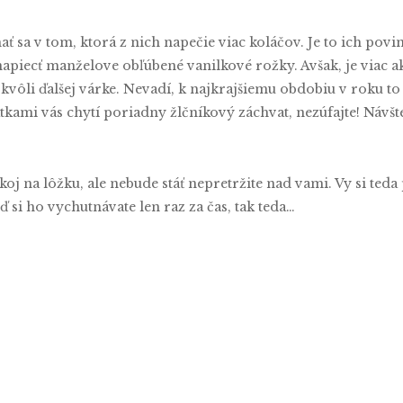
ť sa v tom, ktorá z nich napečie viac koláčov. Je to ich pov
apiecť manželove obľúbené vanilkové rožky. Avšak, je viac 
vôli ďalšej várke. Nevadí, k najkrajšiemu obdobiu v roku to p
tkami vás chytí poriadny žlčníkový záchvat, nezúfajte! Návš
oj na lôžku, ale nebude stáť nepretržite nad vami. Vy si ted
 si ho vychutnávate len raz za čas, tak teda…