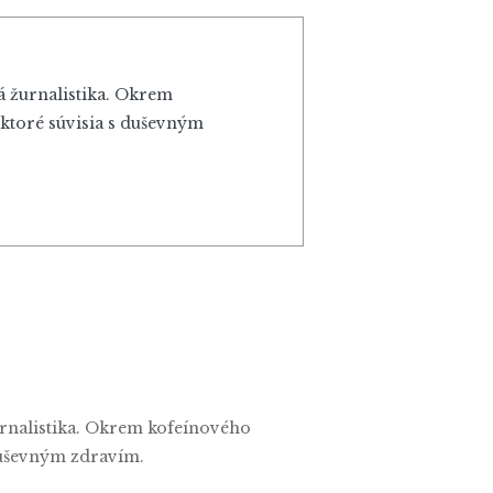
vá žurnalistika. Okrem
 ktoré súvisia s duševným
žurnalistika. Okrem kofeínového
 duševným zdravím.