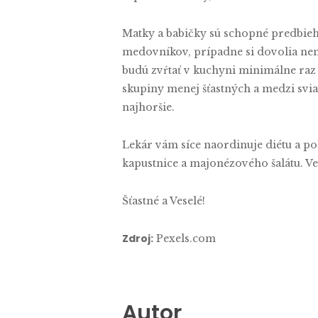
Matky a babičky sú schopné predbieha
medovníkov, prípadne si dovolia nen
budú zvŕtať v kuchyni minimálne raz k
skupiny menej šťastných a medzi svia
najhoršie.
Lekár vám síce naordinuje diétu a pok
kapustnice a majonézového šalátu. Veď
Šťastné a Veselé!
Zdroj:
Pexels.com
Autor