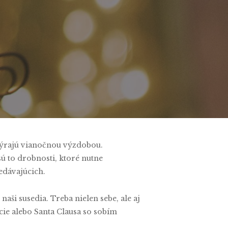
nts
 týrajú vianočnou výzdobou.
ú to drobnosti, ktoré nutne
redávajúcich.
ši susedia. Treba nielen sebe, ale aj
cie alebo Santa Clausa so sobím