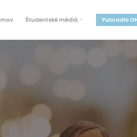
omov
Študentské médiá
Pulzradio O