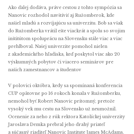
Ako ďalej dodáva, práve cestou z tohto sympózia sa
Nanovic rozhodol navštíviť aj Ružomberok, kde
našiel mladú a rozvíjajúcu sa univerzitu. Bob sa však
do Ružomberka vrátil ešte viackrát a spolu so svojim
inštitútom spoluprácu na Slovensku stále viac a viac
prehlboval. Našej univerzite pomohol nielen
z akademického hľadiska, keď poskytol viac ako 20
výskumných pobytov či viacero seminárov pre
našich zamestnancov a študentov
V polovici októbra, kedy sa spomínaná konferencia
CUP opätovne po 16 rokoch konala v Ružomberku,
nemohol byť Robert Nanovic prítomný, pretože
vysoký vek mu cestu na Slovensko už neumožnil.
Ocenenie za neho z rúk rektora Katolíckej univerzity
Jaroslava Demka prebral jeho drahý priateľ
a súčasný riaditeľ Nanovic Institute James McAdams.