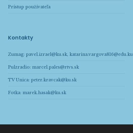
Prístup používateľa
Kontakty
Zumag:
pavel.izrael@ku.sk
,
katarina.vargova816@edu.ku
Pulzradio:
marcel.pales@rtvs.sk
TV Unica:
peter.kravcak@ku.sk
Fotka:
marek.hasak@ku.sk