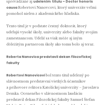
udelením titulu – Doctor honoris
sprevádzane aj
causa
Robertovi Nanovcovi, ktorý univerzite veľmi
pomohol nielen z akademického hľadiska.
Tento titul je v podstate čestný doktorát, ktorý
udeľujú vysoké školy, univerzity alebo fakulty svojím
zamestnancom. Udeliť sa však môže aj iným
dôležitým partnerom školy ako tomu bolo aj teraz.
Roberta Nanovica predstavil dekan filozofickej
fakulty
Robertovi Nanovicovi
bol tento titul udelený po
slávnostnom predstavení všetkých účastníkov
a príhovore rektora Katolíckej univerzity – Jaroslava
Demka. Oceneného v slávnostnom laudáciu
predstavil dekan Filozofickej fakulty Samuel Štefan