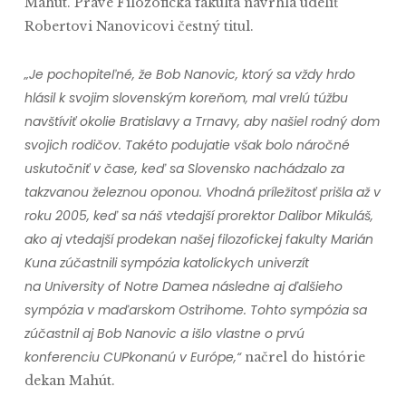
Mahút. Práve Filozofická fakulta navrhla udeliť
Robertovi Nanovicovi čestný titul.
„Je pochopiteľné, že Bob Nanovic, ktorý sa vždy hrdo
hlásil k svojim slovenským koreňom, mal vrelú túžbu
navštíviť okolie Bratislavy a Trnavy, aby našiel rodný dom
svojich rodičov. Takéto podujatie však bolo náročné
uskutočniť v čase, keď sa Slovensko nachádzalo za
takzvanou železnou oponou. Vhodná príležitosť prišla až v
roku 2005, keď sa náš vtedajší prorektor Dalibor Mikuláš,
ako aj vtedajší prodekan našej filozofickej fakulty Marián
Kuna zúčastnili sympózia katolíckych univerzít
na University of Notre Damea následne aj ďalšieho
sympózia v maďarskom Ostrihome. Tohto sympózia sa
zúčastnil aj Bob Nanovic a išlo vlastne o prvú
konferenciu CUPkonanú v Európe,“
načrel do histórie
dekan Mahút.