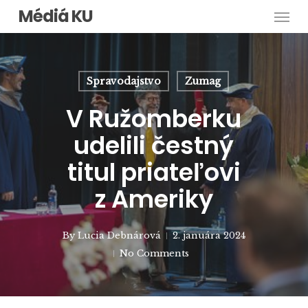
Men
Skip
Médiá KU
to
main
content
Spravodajstvo
Zumag
V Ružomberku
udelili čestný
titul priateľovi
z Ameriky
By
Lucia Debnárová
2. januára 2024
No Comments