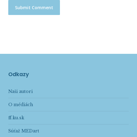
Odkazy
Naši autori
O médiách
ff.ku.sk
Súťaž MEDart