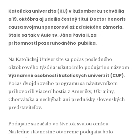
Katolícka univerzita (KU) v Ružomberku schválila
a 19. októbra aj udelila čestný titul Doctor honoris
causa svojmu sponzorovi až z ďalekého zámoria.
Stalo sa tak v Aule sv. Jána Pavla II. za
prítomnosti pozoruhodného publika.
Na Katolíckej Univerzite sa počas posledného
oktobrového týždňa uskutočnilo podujatie s názvom
Významné osobnosti katolíckych univerzít (CUP)
.
Počas dvojdňového programu sa návštevníkom
prihovorili viacerí hostia z Ameriky, Ukrajiny,
Chorvátska a nechýbali ani prednášky slovenských
predstaviteľov.
Podujatie sa začalo vo štvrtok svätou omšou.
Následne slávnostné otvorenie podujatia bolo