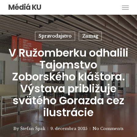
Men
Skip
Médiá KU
to
main
content
Spravodajstvo
Zumag
V Ružomberku odhalili
Tajomstvo
Zoborského kláštora.
Výstava približuje
svätého Gorazda cez
ilustrácie
By
Štefan Špak
9. decembra 2025
No Comments