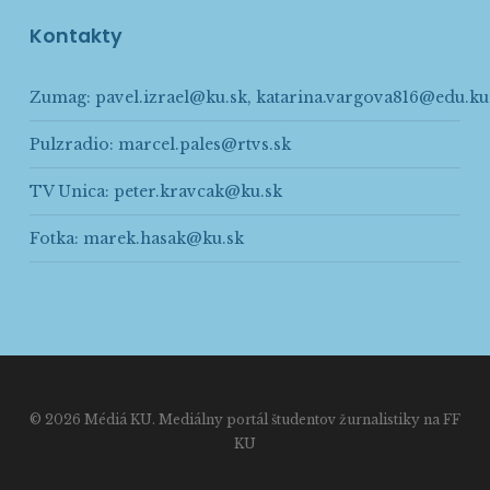
Kontakty
Zumag:
pavel.izrael@ku.sk
,
katarina.vargova816@edu.ku
Pulzradio:
marcel.pales@rtvs.sk
TV Unica:
peter.kravcak@ku.sk
Fotka:
marek.hasak@ku.sk
© 2026 Médiá KU. Mediálny portál študentov žurnalistiky na FF
KU