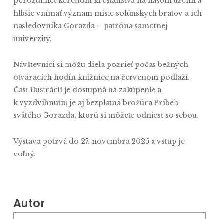
porozumieť koreňom kresťanstva na našom území a
hlbšie vnímať význam misie solúnskych bratov a ich
nasledovníka Gorazda – patróna samotnej
univerzity.
Návštevníci si môžu diela pozrieť počas bežných
otváracích hodín knižnice na červenom podlaží.
Časť ilustrácií je dostupná na zakúpenie a
k vyzdvihnutiu je aj bezplatná brožúra Príbeh
svätého Gorazda, ktorú si môžete odniesť so sebou.
Výstava potrvá do 27. novembra 2025 a vstup je
voľný.
Autor