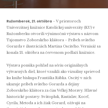
Ružomberok, 21. októbra
– V priestoroch
Univerzitnej knižnice Katolíckej univerzity (KU) v
Ružomberku otvorili výnimočnú výstavu s názvom
Tajomstvo Zoborského kláštora – Príbeh svätého
Gorazda v ilustráciách Martina Oscitého. Vernisáž sa
konala 21. októbra na červenom podlaží knižnice.
Výstava ponúka pohľad na sériu originálnych
výtvarných diel, ktoré vznikli ako vizuálny sprievod
ku knihe biskupa Františka Rábka. Oscitý v nich
ukazuje príbeh svätého Gorazda a dejiny
Zoborského kláštora za čias Veľkej Moravy. Hlavné
historické postavy: Svätopluk, Rastislav, Koceľ,
Cyrila, Metoda a ich žiak Gorazd, ožívajú na