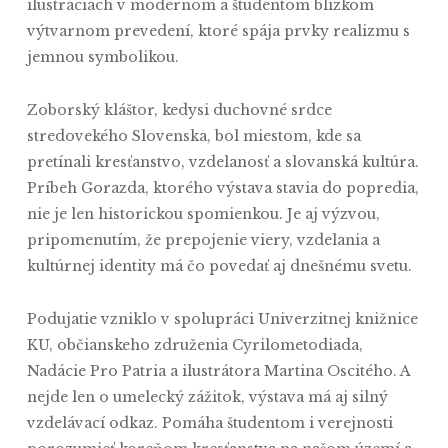
ilustráciách v modernom a študentom blízkom
výtvarnom prevedení, ktoré spája prvky realizmu s
jemnou symbolikou.
Zoborský kláštor, kedysi duchovné srdce
stredovekého Slovenska, bol miestom, kde sa
pretínali kresťanstvo, vzdelanosť a slovanská kultúra.
Príbeh Gorazda, ktorého výstava stavia do popredia,
nie je len historickou spomienkou. Je aj výzvou,
pripomenutím, že prepojenie viery, vzdelania a
kultúrnej identity má čo povedať aj dnešnému svetu.
Podujatie vzniklo v spolupráci Univerzitnej knižnice
KU, občianskeho združenia Cyrilometodiada,
Nadácie Pro Patria a ilustrátora Martina Oscitého. A
nejde len o umelecký zážitok, výstava má aj silný
vzdelávací odkaz. Pomáha študentom i verejnosti