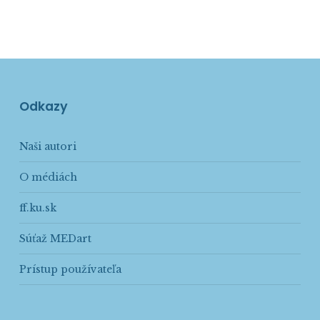
Odkazy
Naši autori
O médiách
ff.ku.sk
Súťaž MEDart
Prístup používateľa