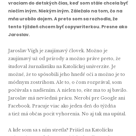
vraciam do detských čias, keď som stále chcela byť
niečím iným. Niekým iným. Záležalo na tom, čo na
mňa urobilo dojem. A preto som sa rozhodla, že
tento týždeň chcem byť copywriterkou. Presne ako
Jaroslav.
Jaroslav Vígh je zaujímavý človek. Možno je
zaujímavý už od prírody a možno práve preto, že
študoval žurnalistiku na Katolíckej univerzite. Je
možné, že to spôsobili jeho hnedé oči a možno je to
módnym zostrihom. Ale to, o čom rozprával, som
počúvala s nadšením. A nielen to, ešte ma to aj bavilo.
Jaroslav má nevšednú prácu. Nerobí pre Google ani
Facebook. Pracuje viac ako jeden deň do týždňa
a tiež má občas pocit vyhorenia. No aj tak ma upútal.
A kde som sa s ním stretla? Prišiel na Katolícku