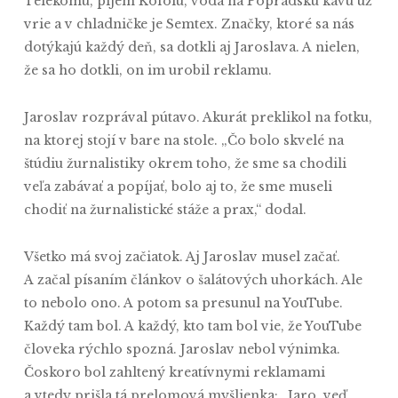
Telekomu, pijem Kofolu, voda na Popradskú kávu už
vrie a v chladničke je Semtex. Značky, ktoré sa nás
dotýkajú každý deň, sa dotkli aj Jaroslava. A nielen,
že sa ho dotkli, on im urobil reklamu.
Jaroslav rozprával pútavo. Akurát preklikol na fotku,
na ktorej stojí v bare na stole. „Čo bolo skvelé na
štúdiu žurnalistiky okrem toho, že sme sa chodili
veľa zabávať a popíjať, bolo aj to, že sme museli
chodiť na žurnalistické stáže a prax,“ dodal.
Všetko má svoj začiatok. Aj Jaroslav musel začať.
A začal písaním článkov o šalátových uhorkách. Ale
to nebolo ono. A potom sa presunul na YouTube.
Každý tam bol. A každý, kto tam bol vie, že YouTube
človeka rýchlo spozná. Jaroslav nebol výnimka.
Čoskoro bol zahltený kreatívnymi reklamami
a vtedy prišla tá prelomová myšlienka: „Jaro, veď