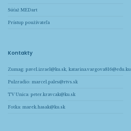
Súťaž MEDart
Prístup používateľa
Kontakty
Zumag:
pavel.izrael@ku.sk
,
katarina.vargova816@edu.ku
Pulzradio:
marcel.pales@rtvs.sk
TV Unica:
peter.kravcak@ku.sk
Fotka:
marek.hasak@ku.sk