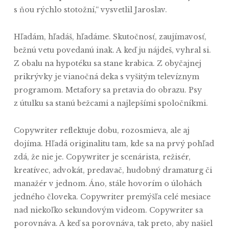
s ňou rýchlo stotožní,“ vysvetlil Jaroslav.
Hľadám, hľadáš, hľadáme. Skutočnosť, zaujímavosť,
bežnú vetu povedanú inak. A keď ju nájdeš, vyhral si.
Z obalu na hypotéku sa stane krabica. Z obyčajnej
prikrývky je vianočná deka s vyšitým televíznym
programom. Metafory sa pretavia do obrazu. Psy
z útulku sa stanú bežcami a najlepšími spoločníkmi.
Copywriter reflektuje dobu, rozosmieva, ale aj
dojíma. Hľadá originalitu tam, kde sa na prvý pohľad
zdá, že nie je. Copywriter je scenárista, režisér,
kreatívec, advokát, predavač, hudobný dramaturg či
manažér v jednom. Áno, stále hovorím o úlohách
jedného človeka. Copywriter premýšľa celé mesiace
nad niekoľko sekundovým videom. Copywriter sa
porovnáva. A keď sa porovnáva, tak preto, aby našiel