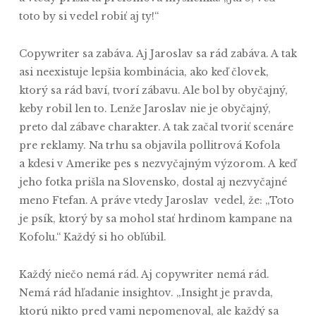
toto by si vedel robiť aj ty!“
Copywriter sa zabáva. Aj Jaroslav sa rád zabáva. A tak
asi neexistuje lepšia kombinácia, ako keď človek,
ktorý sa rád baví, tvorí zábavu. Ale bol by obyčajný,
keby robil len to. Lenže Jaroslav nie je obyčajný,
preto dal zábave charakter. A tak začal tvoriť scenáre
pre reklamy. Na trhu sa objavila pollitrová Kofola
a kdesi v Amerike pes s nezvyčajným výzorom. A keď
jeho fotka prišla na Slovensko, dostal aj nezvyčajné
meno Ftefan. A práve vtedy Jaroslav vedel, že: „Toto
je psík, ktorý by sa mohol stať hrdinom kampane na
Kofolu.“ Každý si ho obľúbil.
Každý niečo nemá rád. Aj copywriter nemá rád.
Nemá rád hľadanie insightov. „Insight je pravda,
ktorú nikto pred vami nepomenoval, ale každý sa