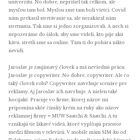
univerzitu. No dobre, neprišiel tak celkom, ale
mysľou tam bol. Mysľou sme tam boli všetci. Covid
nám prekazil stretávanie sa, ale nezakázal nám
stretnutia. Tak sme si jedno zorganizovali. A nech si
nepozeráme do šálok, aby sme videli, kto pije akú
kávu, stretli sme sa online. Tam ti do pohára nikto
nevidí.
Jaroslav je zaujímavý človek a má nevšednú prácu.
Jaroslav je copywriter. No dobre, copywriter. Ale čo
taký človek robí? Copywriter navrhuje scenáre pre
reklamy. Aj Jaroslav ich navrhuje. A nielen také
hocijaké. Pracuje vo firme, ktorej názov mi
pripomína skôr čínsky krém na ruky ako názov
–
reklamnej firmy
MUW Saatchi & Saatchi. A tu
vznikajú tie lákavé videá, ktoré vypĺňajú priestor
medzi filmom v televízii. V mobile mám SIM-ku od