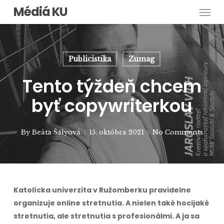
Men
Skip
Médiá KU
to
main
content
Publicistika
Zumag
Tento týždeň chcem
byť copywriterkou
By
Beáta Šályová
15. októbra 2021
No Comments
Katolícka univerzita v Ružomberku pravidelne
organizuje online stretnutia. A nielen také hocijaké
stretnutia, ale stretnutia s profesionálmi. A ja sa