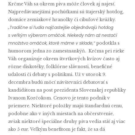
Krčme Váh sa okrem piva môže človek aj najesť.
Najpredávanejšími pochúťkami sú štajerský hotdog,
domáce zemiakové hranolky či cibuľové krúžky.
„Tradične si ľudia najčastejšie objednávajú hotdog
s veľkým výberom omáčok. Niekedy nám až nestačí
množstvo omáčok, ktoré máme v sklade,“
podotkla s
humorom jedna zo zamestnankýň. Krčma pri rieke
Váh organizuje okrem štvrtkových kvízov často aj
rôzne diskotéky, folklórne slávnosti, benefičné
udalosti či debaty s politikmi. Už v utorok 9.
decembra budú môcť návštevníci debatovať s
kandidátom na post prezidenta Slovenskej republiky
Ivanom Korčokom. Cenovo je tento podnik v
priemere. Niektoré položky majú štandardnú cenu,
podobne ako v iných miestach na občerstvenie,
avšak niektoré špeciálne druhy piva vedia stáť aj viac
ako 5 eur. Veľkým benefitom je fakt, že sa dá