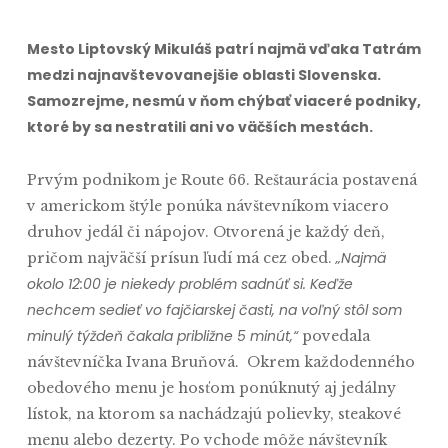
Mesto Liptovský Mikuláš patrí najmä vďaka Tatrám
medzi najnavštevovanejšie oblasti Slovenska.
Samozrejme, nesmú v ňom chýbať viaceré podniky,
ktoré by sa nestratili ani vo väčších mestách.
Prvým podnikom je Route 66. Reštaurácia postavená
v americkom štýle ponúka návštevníkom viacero
druhov jedál či nápojov. Otvorená je každý deň,
„Najmä
pričom najväčší prísun ľudí má cez obed.
okolo 12:00 je niekedy problém sadnúť si. Keďže
nechcem sedieť vo fajčiarskej časti, na voľný stôl som
minulý týždeň čakala približne 5 minút,“
povedala
návštevníčka Ivana Bruňová. Okrem každodenného
obedového menu je hosťom ponúknutý aj jedálny
lístok, na ktorom sa nachádzajú polievky, steakové
menu alebo dezerty. Po vchode môže návštevník