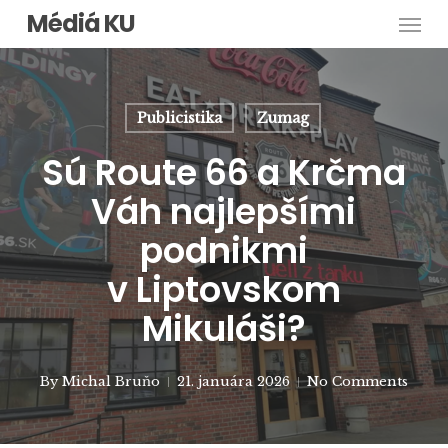
Men
Skip
Médiá KU
to
main
content
Publicistika
Zumag
Sú Route 66 a Krčma
Váh najlepšími
podnikmi
v Liptovskom
Mikuláši?
By
Michal Bruňo
21. januára 2026
No Comments