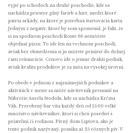
vyjsť po schodoch na druhé poschodie, kde sa
nachádza priestor plný farieb a hier, medzi ktoré
patria arkády, na ktoré je potrebná štartovacia karta.
Jedným z negatív, ktoré by som spomenul, je fakt, že
si na spodnom poschodí Route 66 nemôžete
objednať pizzu. To ide len na vrchnom poschodí,
avšak bez obmedzenia si ju môžete priniesť do dolnej
časti reštaurácie. Cenovo ide o jemne drahší podnik,
avšak kvalita produktov je za mňa na vysokej úrovni.
Po obede v jednom z najznámejších podnikov a
aktivitách v meste sa môže návštevník presunúť na
Nábrežie Aurela Stodolu, kde sa nachádza Krčma
Váh. Prerobený bar víta každý deň od 15:00 veľké
množstvo návštevníkov, ktorí si chcú posedieť s
priateľmi či rodinou. Pivný dom Liptova, ako je
tento podnik nazývaný, ponúka až 25 rôznych pív. V