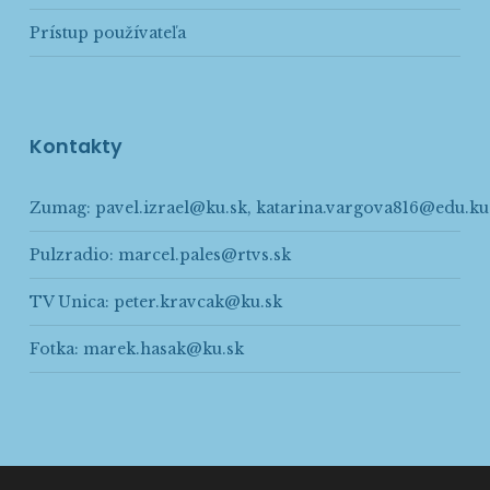
Prístup používateľa
Kontakty
Zumag:
pavel.izrael@ku.sk
,
katarina.vargova816@edu.ku
Pulzradio:
marcel.pales@rtvs.sk
TV Unica:
peter.kravcak@ku.sk
Fotka:
marek.hasak@ku.sk