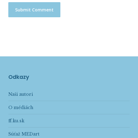
Odkazy
Naši autori
O médiách
ff.ku.sk
Súťaž MEDart