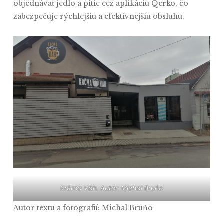
objednávať jedlo a pitie cez aplikáciu Qerko, čo
zabezpečuje rýchlejšiu a efektívnejšiu obsluhu.
Krčma Váh. Autor: Michal Bruňo
Autor textu a fotografií: Michal Bruňo