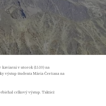
 kaviarni v utorok (15.10) na
šky výstup študenta Mária Čerňana na
ebiehal celkový výstup. Taktiež