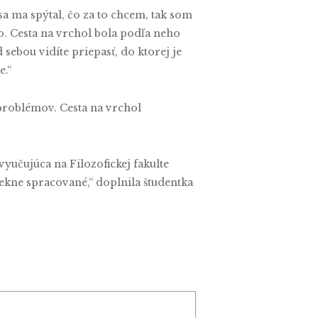
a ma spýtal, čo za to chcem, tak som
o. Cesta na vrchol bola podľa neho
 sebou vidíte priepasť, do ktorej je
e.“
 problémov. Cesta na vrchol
vyučujúca na Filozofickej fakulte
pekne spracované,“ doplnila študentka