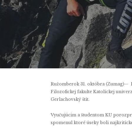
Ružomberok 31. októbra (Zumag)— 
Filozofickej fakulte Katolíckej univ
Gerlachovský štít.
Vyučujúcim a študentom KU porozpráva
spomenul ktoré úseky boli najkritickej