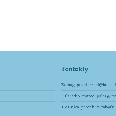
Kontakty
Zumag:
pavel.izrael@ku.sk
,
Pulzradio:
marcel.pales@rtv
TV Unica:
peter.kravcak@ku