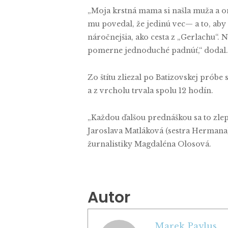
„Moja krstná mama si našla muža a o
mu povedal, že jedinú vec— a to, aby
náročnejšia, ako cesta z „Gerlachu“. 
pomerne jednoduché padnúť,“ dodal. S
Zo štítu zliezal po Batizovskej prób
a z vrcholu trvala spolu 12 hodín.
„Každou ďalšou prednáškou sa to zlepš
Jaroslava Matláková (sestra Hermana)
žurnalistiky Magdaléna Olosová.
Autor
Marek Pavlus