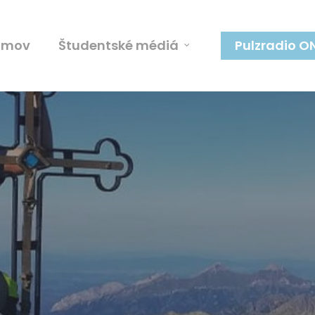
omov
Študentské médiá
Pulzradio O