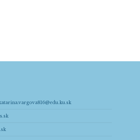
katarina.vargova816@edu.ku.sk
s.sk
.sk