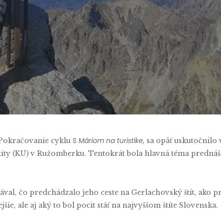
By
Marek Pavlus
No Comments
S Máriom na turistike,
Pokračovanie cyklu
sa opäť uskutočnilo v
erzity (KU) v Ružomberku. Tentokrát bola hlavná téma predná
l, čo predchádzalo jeho ceste na Gerlachovský štít, ako pr
šie, ale aj aký to bol pocit stáť na najvyššom štíte Slovenska.