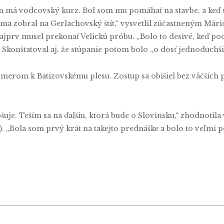
n má vodcovský kurz. Bol som mu pomáhať na stavbe, a keď s
 ma zobral na Gerlachovský štít,“ vysvetlil zúčastneným Mári
Najprv musel prekonať Velickú próbu. „Bolo to desivé, keď pod
konštatoval aj, že stúpanie potom bolo „o dosť jednoduchši
e smerom k Batizovskému plesu. Zostup sa obišiel bez väčších
uje. Teším sa na ďalšiu, ktorá bude o Slovinsku,“ zhodnotila 
. „Bola som prvý krát na takejto prednáške a bolo to veľmi 