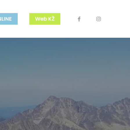
facebook
youtube
instagram
NLINE
Web KŽ