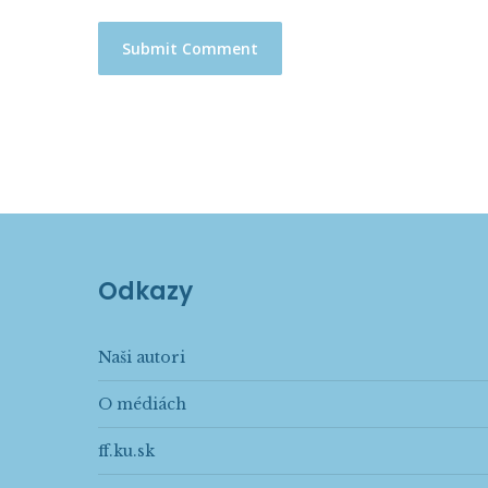
Odkazy
Naši autori
O médiách
ff.ku.sk