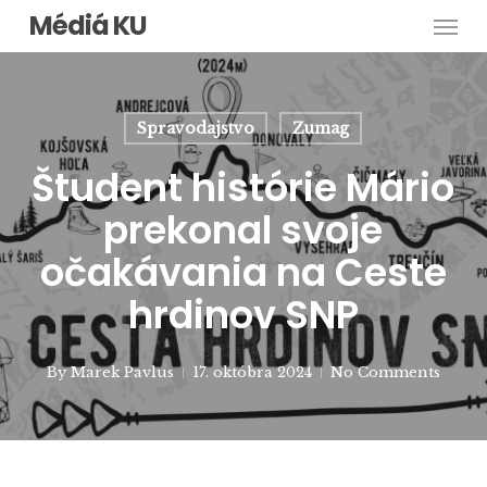
Men
Skip
Médiá KU
to
main
content
Spravodajstvo
Zumag
Študent histórie Mário
prekonal svoje
očakávania na Ceste
hrdinov SNP
By
Marek Pavlus
17. októbra 2024
No Comments