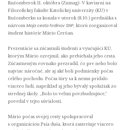
Ružomberok 11. októbra (Zumag)- V kaviarni na
Filozofickej fakulte Katolíckej univerzity (KU) v
Ružomberku sa konala v utorok (8.10.) prednáška s
Moja cesta hrdinov SNP
názvom
, ktorú zorganizoval
študent histórie Mário Čerňan.
Prezentácie sa zúčastnili študenti a vyučujúci KU,
ktorým Mário ozrejmil, ako prebiehala jeho cesta.
Zúčastneným rovnako prezradil, čo pre neho bolo
najviac náročné, ale aj aké boli podmienky počas
celého pochodu. Počas túry sa k nemu pridalo
viacero ľudí, napríklad aj jeho bývalý spolužiak zo
strednej školy. „Bolo to veľmi povzbudzujúce,“
povedal v tejto súvislosti.
Mário počas svojej cesty spolupracoval
s organizáciou Psia duša, ktorá zastrešuje viacero