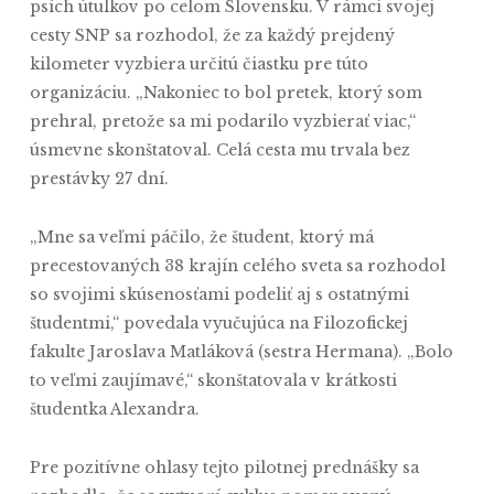
psích útulkov po celom Slovensku. V rámci svojej
cesty SNP sa rozhodol, že za každý prejdený
kilometer vyzbiera určitú čiastku pre túto
organizáciu. „Nakoniec to bol pretek, ktorý som
prehral, pretože sa mi podarilo vyzbierať viac,“
úsmevne skonštatoval. Celá cesta mu trvala bez
prestávky 27 dní.
„Mne sa veľmi páčilo, že študent, ktorý má
precestovaných 38 krajín celého sveta sa rozhodol
so svojimi skúsenosťami podeliť aj s ostatnými
študentmi,“ povedala vyučujúca na Filozofickej
fakulte Jaroslava Matláková (sestra Hermana). „Bolo
to veľmi zaujímavé,“ skonštatovala v krátkosti
študentka Alexandra.
Pre pozitívne ohlasy tejto pilotnej prednášky sa