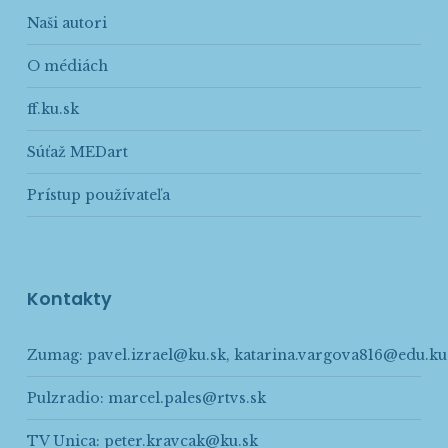
Naši autori
O médiách
ff.ku.sk
Súťaž MEDart
Prístup používateľa
Kontakty
Zumag:
pavel.izrael@ku.sk
,
katarina.vargova816@edu.ku
Pulzradio:
marcel.pales@rtvs.sk
TV Unica:
peter.kravcak@ku.sk