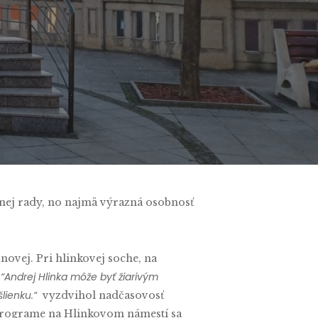
dnej rady, no najmä výrazná osobnosť
ovej. Pri hlinkovej soche, na
“Andrej Hlinka môže byť žiarivým
.
lienku.“
vyzdvihol nadčasovosť
rograme na Hlinkovom námestí sa