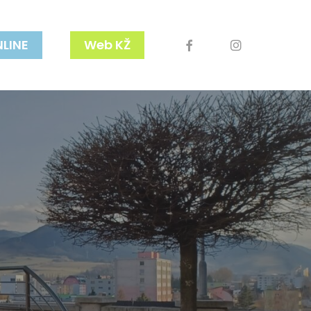
facebook
youtube
instagram
NLINE
Web KŽ