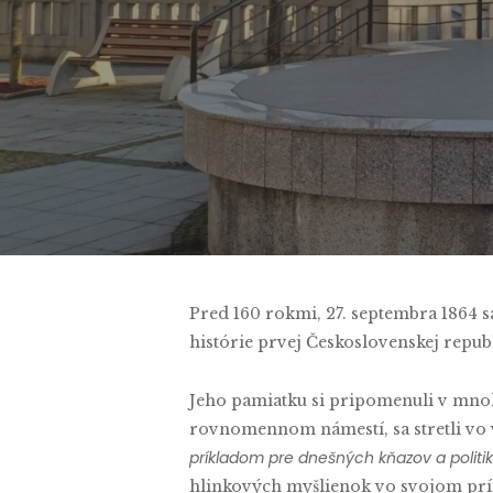
Pred 160 rokmi, 27. septembra 1864 
histórie prvej Československej repub
Jeho pamiatku si pripomenuli v mnoh
rovnomennom námestí, sa stretli vo v
príkladom pre dnešných kňazov a politik
hlinkových myšlienok vo svojom pr