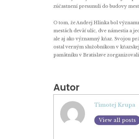
zúčastnení presunuli do budovy mes
O tom, že Andrej Hlinka bol významný
mestách deväť ulíc, dve námestia a jed
ale aj ako významný kňaz. Svojou prá
ostal verným služobníkom v kňazskej
pamätníku v Bratislave zorganizoval
Autor
Timotej Krupa
View all posts