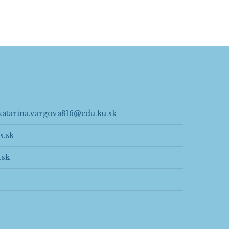
katarina.vargova816@edu.ku.sk
s.sk
.sk