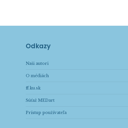
Odkazy
Naši autori
O médiách
ff.ku.sk
Súťaž MEDart
Prístup používateľa