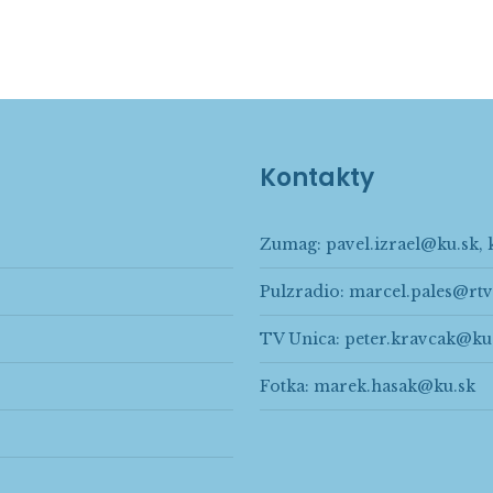
Kontakty
Zumag:
pavel.izrael@ku.sk
,
Pulzradio:
marcel.pales@rtv
TV Unica:
peter.kravcak@ku
Fotka:
marek.hasak@ku.sk