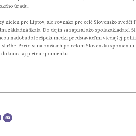
tského úradu.
 nielen pre Liptov, ale rovnako pre celé Slovensko svedčí f
na základná škola. Do dejín sa zapísal ako spoluzakladateľ Sl
cou nadobudol rešpekt medzi predstaviteľmi vtedajšej politi
 službe. Preto si na omšiach po celom Slovensku spomenuli 
i dokonca aj pietnu spomienku.