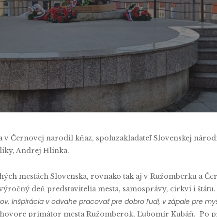
By
Timotej Krupa
No Comments
sa v Černovej narodil kňaz, spoluzakladateľ Slovenskej náro
liky, Andrej Hlinka.
ých mestách Slovenska, rovnako tak aj v Ružomberku a Čern
ýročný deň predstavitelia mesta, samosprávy, cirkvi i štátu
ov. Inšpirácia v odvahe pracovať pre dobro ľudí, v zápale pre myš
íhovore primátor mesta Ružomberok, Ľubomír Kubáň. Po p