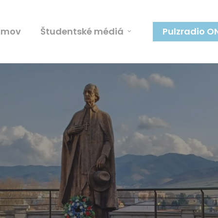
omov
Študentské médiá
Pulzradio O