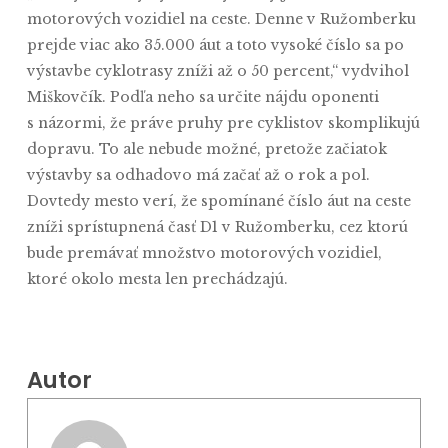
motorových vozidiel na ceste. Denne v Ružomberku
prejde viac ako 35.000 áut a toto vysoké číslo sa po
výstavbe cyklotrasy zníži až o 50 percent,“ vydvihol
Miškovčík. Podľa neho sa určite nájdu oponenti
s názormi, že práve pruhy pre cyklistov skomplikujú
dopravu. To ale nebude možné, pretože začiatok
výstavby sa odhadovo má začať až o rok a pol.
Dovtedy mesto verí, že spomínané číslo áut na ceste
zníži sprístupnená časť D1 v Ružomberku, cez ktorú
bude premávať množstvo motorových vozidiel,
ktoré okolo mesta len prechádzajú.
Autor