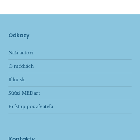
Odkazy
Naši autori
O médiách
ff.ku.sk
Súťaž MEDart
Prístup používateľa
Kontakty