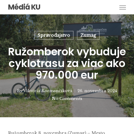
Men
Skip
Médiá KU
to
main
content
Spravodajstvo
Zumag
Ružomberok vybuduje
cyklotrasu za viac ako
970.000 eur
By
Viktória Kormančíková
26. novembra 2024
No Comments
Ružomberok 8. novembra (Zumag) – Mesto