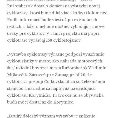
Ružomberok dostalo dotáciu na výstavbu novej
cyklotrasy, ktorá bude dlhá viac ako štyri kilometre.
Podľa informácií bude viesť už po existujúcich
cestách, a kde to nebude možné, vybudujú sa nové
úseky pre cyklistov. V rámci projektu má popri
cyklotrase vyrásť aj 158 cyklostojanov.
„Výstavba cyklotrasy výrazne podporí využívanie
cykloturistiky v meste, ako náhrada motorových
áut,“ uviedol hovorca mesta Ružomberok Vladimír
Miškovčík. Zároveň pre Zumag priblížil, že
cyklotrasa prepojí Čutkovskú ulicu so železničnou
stanicou a následne sa napojí už na existujúcu
cyklotrasu Korytnička. Práve cez ňu sa obyvatelia
budú môcť dostať až do Korytnice.
„Druhý dôležitý význam výstavby je zníženie