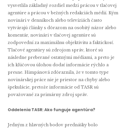
vysvetlila základný rozdiel medzi prácou v tlačovej
agentúre a prácou v bežných redakciách médií. Kým
novinári v denníkoch alebo televíziách často
vytvárajú články s dôrazom na osobitý názor alebo
komentár, novinári v tlačovej agentúre sú
zodpovední za maximálnu objektivitu a faktickosť.
Tlačové agentúry sú zdrojom správ, ktoré sú
následne preberané ostatnými médiami, a preto je
ich kľúčovou úlohou dodať informácie rýchlo a
presne. Himpánová zdôraznila, že v tomto type
novinárskej práce nie je priestor na chyby alebo
špekulácie, pretože informácie od TASR sú
považované za primárny zdroj správ.
Oddelenia TASR: Ako funguje agentúra?
Jedným z hlavných bodov prednášky bolo