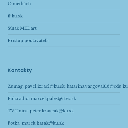
O médiách
ff.ku.sk
Súťaž MEDart
Prístup používateľa
Kontakty
Zumag:
pavel.izrael@ku.sk
,
katarina.vargova816@edu.ku
Pulzradio:
marcel.pales@rtvs.sk
TV Unica:
peter.kravcak@ku.sk
Fotka:
marek.hasak@ku.sk