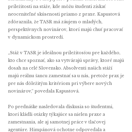
príležitosti na stáže, kde môžu študenti získať
neoceniteľné skúsenosti priamo z praxe. Kapustová
zdôraznila, že TASR má záujem o mladých,
perspektívnych novinárov, ktorí majú chuť pracovať
v dynamickom prostredí.
„Stáž v TASR je ideálnou príležitosťou pre každého,
kto chce spoznať, ako sa vytvárajú správy, ktoré majú
dosah na celé Slovensko. Absolventi našich stáží
majú reálnu šancu zamestnať sa u nás, pretože prax je
pre nás dôležitým kritériom pri výbere nových
novinárov,“ povedala Kapustová.
Po prednáške nasledovala diskusia so študentmi,
ktorí kládli otázky týkajúce sa nielen praxe a
zamestnania, ale aj samotnej práce v tlačovej
agentúre. Himpánová ochotne odpovedala a