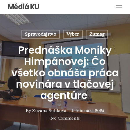
Men
Skip
Médiá KU
to
main
content
Spravodajstvo
Výber
Zumag
Prednáška Moniky
Himpánovej: Čo
všetko obnáša práca
novinára v tlačovej
agentúre
By
Zuzana Šulíková
4. februára 2025
No Comments