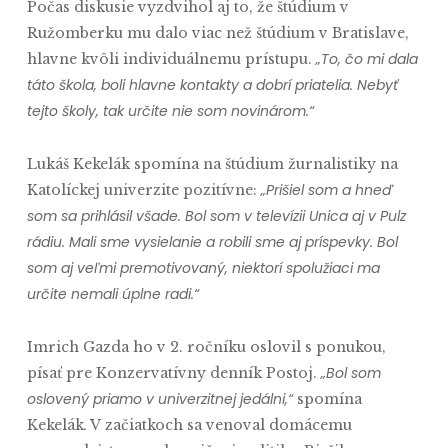
Počas diskusie vyzdvihol aj to, že štúdium v
Ružomberku mu dalo viac než štúdium v Bratislave,
„To, čo mi dala
hlavne kvôli individuálnemu prístupu.
táto škola, boli hlavne kontakty a dobrí priatelia. Nebyť
tejto školy, tak určite nie som novinárom.“
Lukáš Kekelák spomína na štúdium žurnalistiky na
„Prišiel som a hneď
Katolíckej univerzite pozitívne:
som sa prihlásil všade. Bol som v televízii Unica aj v Pulz
rádiu. Mali sme vysielanie a robili sme aj príspevky. Bol
som aj veľmi premotivovaný, niektorí spolužiaci ma
určite nemali úplne radi.“
Imrich Gazda ho v 2. ročníku oslovil s ponukou,
„Bol som
písať pre Konzervatívny denník Postoj.
oslovený priamo v univerzitnej jedálni,“
spomína
.
Kekelák
V začiatkoch sa venoval domácemu