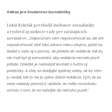
Odkaz pre študentov žurnalistiky
Lukáš Kekelák povzbudil študentov žurnalistiky
a vyslovil aj niektoré rady pre začínajúcich
„Odporúčam vám nepreceňovať sa, ale ani
novinárov:
nepodceňovať. Mať takú zdravú mieru záujmu, pýtať sa,
žiadať o radu aj o pomoc. Ak prídete do redakcie, tak by
ste mali byť aj samostatní, aby redakcia nemala pocit
príťaže. Dôležité je nadviazať kontakt s ľuďmi aj
priateľsky. A vždy sa dobíjajte spätnej väzby, ak by vám
ju nedali, tak to nie je úplne dobrá redakcia. Tým, že sa
viete niekedy premôcť, ukážete, že máte novinársku
ochotu v tom, že sa nebojíte do niečoho pustiť.“