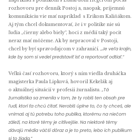
napríklad s politikom s Eduardom Hegerom počas
rozhovoru pre denník Postoj a, naopak, príjemnú
komunikáciu vie mať napríklad s Erikom Kaliňákom.
Aj tým chcel dokumentovať, že i v politike nie sú
ľudia „čierny alebo biely“, hoci z médií taký pocit
neraz mať môžeme. Ak by nepracoval v Postoji,
„Je veľa krajín,
chcel by byť spravodajcom v zahraničí.
kde by som si vedel predstaviť ísť a reportovať odtiaľ.“
Veľkú časť rozhovoru, ktorý s ním viedla druháčka
magisterka Paula Lipková, hovoril Kekelák aj
„Tá
o aktuálnej situácií v profesii žurnalistu.
žurnalistika sa zmenila v tom, že ty robíš ten obsah pre
ľudí, ktorí ťa chcú čítať. Nerobíš úplne to, čo ty chceš, ale
vnímaš aj tú potrebu toho publika, ktorému na niečom
záleží, na ktoré témy je citlivejšie. Na niektoré témy
dávajú média väčší dôraz a je to preto, lebo ich publikum
si to žiada.“