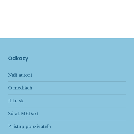
Odkazy
Naši autori
O médiách
ff.ku.sk
Súťaž MEDart
Prístup používateľa