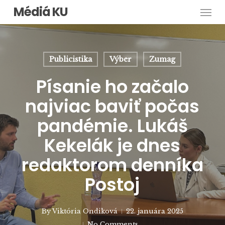
Men
Skip
Médiá KU
to
main
content
Publicistika
Výber
Zumag
Písanie ho začalo
najviac baviť počas
pandémie. Lukáš
Kekelák je dnes
redaktorom denníka
Postoj
By
Viktória Ondiková
22. januára 2025
No Comments