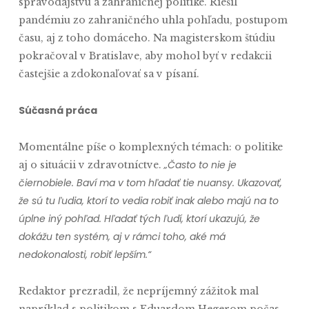
spravodajstvu a zahraničnej politike. Riešil
pandémiu zo zahraničného uhla pohľadu, postupom
času, aj z toho domáceho. Na magisterskom štúdiu
pokračoval v Bratislave, aby mohol byť v redakcii
častejšie a zdokonaľovať sa v písaní.
Súčasná práca
Momentálne píše o komplexných témach: o politike
„Často to nie je
aj o situácii v zdravotníctve.
čiernobiele. Baví ma v tom hľadať tie nuansy. Ukazovať,
že sú tu ľudia, ktorí to vedia robiť inak alebo majú na to
úplne iný pohľad. Hľadať tých ľudí, ktorí ukazujú, že
dokážu ten systém, aj v rámci toho, aké má
nedokonalosti, robiť lepším.“
Redaktor prezradil, že nepríjemný zážitok mal