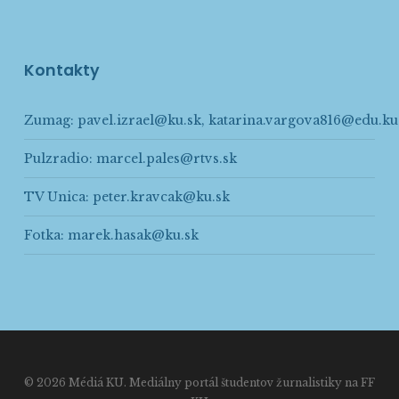
Kontakty
Zumag:
pavel.izrael@ku.sk
,
katarina.vargova816@edu.ku
Pulzradio:
marcel.pales@rtvs.sk
TV Unica:
peter.kravcak@ku.sk
Fotka:
marek.hasak@ku.sk
© 2026 Médiá KU. Mediálny portál študentov žurnalistiky na FF