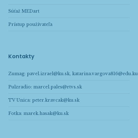
Súťaž MEDart
Prístup používateľa
Kontakty
Zumag:
pavel.izrael@ku.sk
,
katarina.vargova816@edu.ku
Pulzradio:
marcel.pales@rtvs.sk
TV Unica:
peter.kravcak@ku.sk
Fotka:
marek.hasak@ku.sk