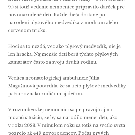
9.) si totiž vedenie nemocnice pripravilo darček pre
novonarodené deti. Každé dieťa dostane po
narodení plyšového medvedíka v modrom alebo
červenom tričku.
Hoci sa to nezdá, vec ako plyšový medvedík, nie je
len hračka. Najmenšie deti berú týchto plyšových
kamarátov často za svoju druhú rodinu.
Vedúca neonatologickej ambulancie Júlia
Magušinová potvrdila, že sa tieto plyšové medvedíky
páčia rovnako rodičom aj deťom.
V ružomberskej nemocnici sa pripravujú aj na
možnú situáciu, že by sa narodilo menej detí, ako
v roku 2023. V minulom roku sa totiž na svetlo sveta
pozrelo až 449 novorodencov. Počas prvých