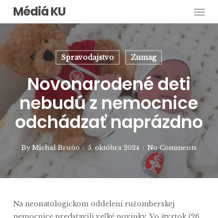
Men
Skip
Médiá KU
to
main
content
Spravodajstvo
Zumag
Novonarodené deti
nebudú z nemocnice
odchádzať naprázdno
By
Michal Bruňo
5. októbra 2024
No Comments
Na neonatologickom oddelení ružomberskej
nemocnice predstavili veľké novinky. Vo štvrtok (26.