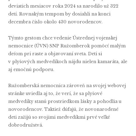
deviatich mesiacov roka 2024 sa narodilo už 322
detí. Rovnakým tempom by dosiahli na konci
decembra číslo okolo 430 novorodencov.
Týmto gestom chce vedenie Ústrednej vojenskej
nemocnice (ÚVN) SNP Ružomberok pomôcť malým
deťom pri raste a objavovaní sveta. Deti si
v plyšových medvedíkoch nájdu nielen kamaráta, ale
aj emočnú podporu.
Ružomberská nemocnica zároveň na svojej webovej
stránke uviedla aj to, že verí, že sa plyšové
medvedíky stanú prostriedkom lásky a pohodlia u
novorodencov. Taktiež dúfajú, že novonarodené
deti zažijú so svojimi medvedíkmi prvé veľké
dobrodružstvá.