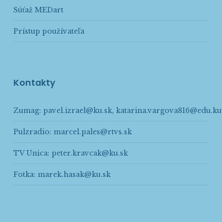
Súťaž MEDart
Prístup používateľa
Kontakty
Zumag:
pavel.izrael@ku.sk
,
katarina.vargova816@edu.ku
Pulzradio:
marcel.pales@rtvs.sk
TV Unica:
peter.kravcak@ku.sk
Fotka:
marek.hasak@ku.sk