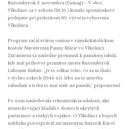
Ružomberok 3. novembra (Zumag)— V obci
Vlkolínec sa v sobotu (26.10.) konalo spomienkové
podujatie pri príležitosti 80. výročia vyhorenia
Vlkolínca.
Program začal svätou omšou v rímskokatolíckom
kostole Navštívenia Panny Márie vo Vlkolínci.
Zúčastnení sa následne presunuli k pamätnej tabuli,
kde mal príhovor primátor mesta Ružomberok
Ľubomír Kubáň. „Je to odkaz toho, čo sa tu dialo
v týchto rokoch (1944-45), lebo na to netreba
zabudnúť a treba to mať stále na pamäti,“ pripomenul.
Po ňom nasledovala rekonštrukcia udalosti, ako
nemeckí vojaci hľadali v domoch ukrytých
partizánov a ruských vojakov. O Vlkolínci a bojoch
nablízku porozprával zúčastneným historik Karol