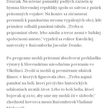
Dzuriak. Na uctenie pamiatky padlých zaznela aj
hymna Slovenskej republiky spolu so salvou z pušiek
prítomných vojakov. Na koniec sa zúčastnení
presunuli k pamätnému stromu vypálených obcí, kde
primátor odhalil pamätnú tabuľu. „Treba si
pripomínať obete, lebo násilie a teror nemá v ľudskej
spoločnosti miesto,“ vyjadril sa rektor Katolíckej
univerzity v Ružomberku Jaroslav Demko.
Po programe mohli prítomní absolvovať prehliadku
výstavy k Slovenskému národnému povstaniu vo
Vlkolínci. Zvoliť si mohli aj premietanie ukážok
filmov, v ktorých figurovala obec. „Treba najmä
pamätať na ľudí, ktorí pri týchto historických
udalostiach stratili život. Lebo to boli ľudia, ktorí
bojovali aj za to, aby sme my mohli žiť v slobode,“
zhodnotil hovorca mesta Ružomberok Vladimír