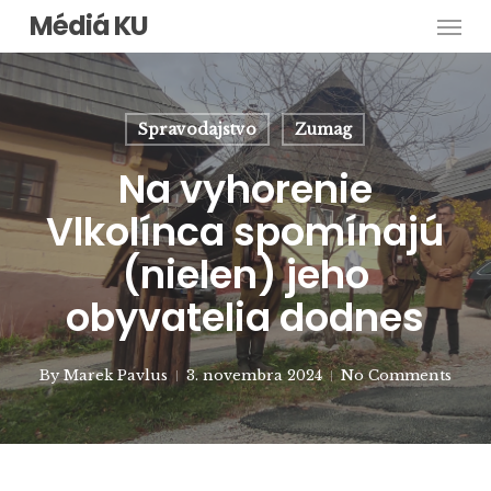
Men
Skip
Médiá KU
to
main
content
Spravodajstvo
Zumag
Na vyhorenie
Vlkolínca spomínajú
(nielen) jeho
obyvatelia dodnes
By
Marek Pavlus
3. novembra 2024
No Comments