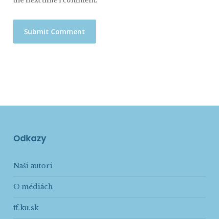
the next time I comment.
Odkazy
Naši autori
O médiách
ff.ku.sk