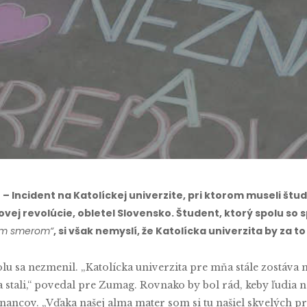
y
Timotej Krupa
No Comments
 Incident na Katolíckej univerzite, pri ktorom museli štu
ovej revolúcie, obletel Slovensko. Študent, ktorý spolu so
ým smerom“
, si však nemyslí, že Katolícka univerzita by za
olu sa nezmenil. „Katolícka univerzita pre mňa stále zostáv
a stali,“ povedal pre Zumag. Rovnako by bol rád, keby ľudia 
ancov. „Vďaka našej alma mater som si tu našiel skvelých pr