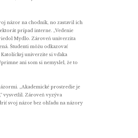
svoj názor na chodník, no zastavil ich
ektorát prípad interne. „Vedenie
viedol Mydlo. Zároveň univerzita
enená. Študenti môžu odkazovať
Katolíckej univerzite si vďaka
primne ani som si nemyslel, že to
 názormi. „Akademické prostredie je
“ vysvetlil. Zároveň vyzýva
adriť svoj názor bez ohľadu na názory