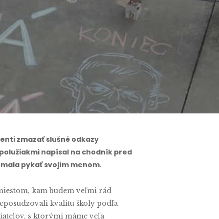
denti zmazať slušné odkazy
 spolužiakmi napísal na chodník pred
 to mala pykať svojím menom
.
a miestom, kam budem veľmi rád
neposudzovali kvalitu školy podľa
iateľov, s ktorými máme veľa