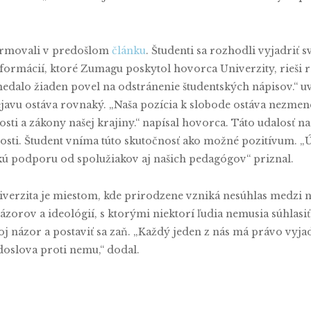
nformovali v predošlom
článku
. Študenti sa rozhodli vyjadriť 
nformácií, ktoré Zumagu poskytol hovorca Univerzity, rieši r
nedalo žiaden povel na odstránenie študentských nápisov.“ u
prejavu ostáva rovnaký. „Naša pozícia k slobode ostáva nezm
sti a zákony našej krajiny.“ napísal hovorca. Táto udalosť na 
sti. Študent vníma túto skutočnosť ako možné pozitívum. „Ú
ľkú podporu od spolužiakov aj našich pedagógov“ priznal.
niverzita je miestom, kde prirodzene vzniká nesúhlas medzi
orov a ideológií, s ktorými niektorí ľudia nemusia súhlasiť,
voj názor a postaviť sa zaň. „Každý jeden z nás má právo vyj
 doslova proti nemu,“ dodal.