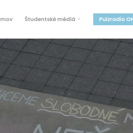
omov
Študentské médiá
Pulzradio O