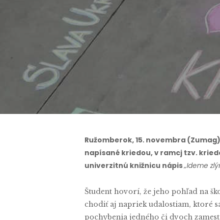
B
Ružomberok, 15. novembra (Zumag) –
napísané kriedou, v ramcj tzv. kried
univerzitnú knižnicu nápis
„Ideme zl
Študent hovorí, že jeho pohľad na šk
chodiť aj napriek udalostiam, ktoré s
pochybenia jedného či dvoch zamestn