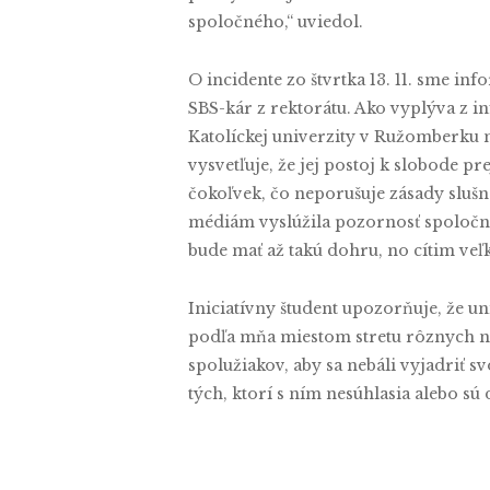
spoločného,“ uviedol.
O incidente zo štvrtka 13. 11. sme i
SBS-kár z rektorátu. Ako vyplýva z i
Katolíckej univerzity v Ružomberku 
vysvetľuje, že jej postoj k slobode 
čokoľvek, čo neporušuje zásady slušno
médiám vyslúžila pozornosť spoločno
bude mať až takú dohru, no cítim ve
Iniciatívny študent upozorňuje, že u
podľa mňa miestom stretu rôznych náz
spolužiakov, aby sa nebáli vyjadriť s
tých, ktorí s ním nesúhlasia alebo sú