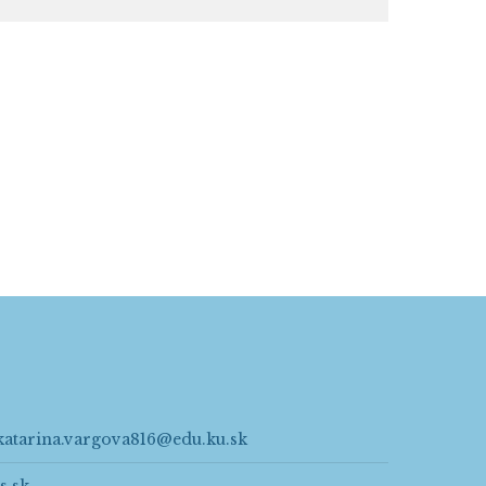
katarina.vargova816@edu.ku.sk