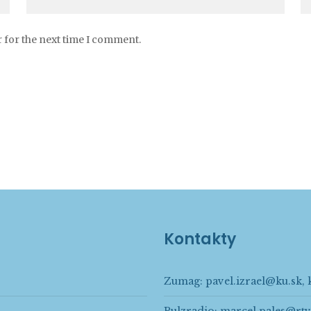
 for the next time I comment.
Kontakty
Zumag:
pavel.izrael@ku.sk
,