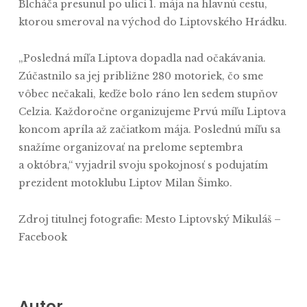
Blcháča presunul po ulici 1. mája na hlavnú cestu,
ktorou smeroval na východ do Liptovského Hrádku.
„Posledná míľa Liptova dopadla nad očakávania.
Zúčastnilo sa jej približne 280 motoriek, čo sme
vôbec nečakali, keďže bolo ráno len sedem stupňov
Celzia. Každoročne organizujeme Prvú míľu Liptova
koncom apríla až začiatkom mája. Poslednú míľu sa
snažíme organizovať na prelome septembra
a októbra,“ vyjadril svoju spokojnosť s podujatím
prezident motoklubu Liptov Milan Šimko.
Zdroj titulnej fotografie: Mesto Liptovský Mikuláš –
Facebook
Autor