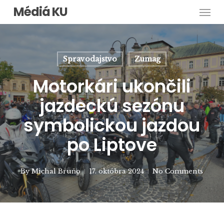
Men
Skip
Médiá KU
to
main
content
Spravodajstvo
Zumag
Motorkári ukončili
jazdeckú sezónu
symbolickou jazdou
po Liptove
By
Michal Bruňo
17. októbra 2024
No Comments