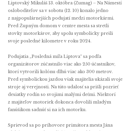
Liptovský Mikuláš 13. októbra (Zumag) – Na Námestí
osloboditeľov sa v sobotu (12. 10) konalo jedno
z najpopulárnejších podujatí medzi motorkármi.
Pred Župným domom v centre mesta sa stretli
stovky motorkárov, aby spolu symbolicky prešli
svoje posledné kilometre v roku 2024.
Podujatia „Posledná míľa Liptova“ sa podľa
organizátorov zúčastnilo viac ako 250 účastníkov,
ktorí vytvorili kolónu dlhú viac ako 300 metrov.
Pred symbolickou jazdou však majitelia ukázali svoje
stroje aj verejnosti. Na túto udalosť sa prišli pozrieť
desiatky rodín so svojimi malými deťmi. Niektorí
z majiteľov motoriek dokonca dovolili mladým
fanúšikom sadnúť si na ich motorku.
Sprievod sa po príhovore primátora mesta Jána