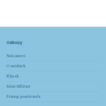
Odkazy
Naši autori
O médiách
ff.ku.sk
Súťaž MEDart
Prístup používateľa