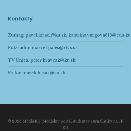
Kontakty
Zumag:
pavel.izrael@ku.sk
,
katarina.vargova816@edu.ku
Pulzradio:
marcel.pales@rtvs.sk
TV Unica:
peter.kravcak@ku.sk
Fotka:
marek.hasak@ku.sk
© 2026 Médiá KU. Mediálny portál študentov žurnalistiky na FF
KU