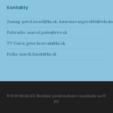
Kontakty
Zumag:
pavel.izrael@ku.sk
,
katarina.vargova816@edu.ku
Pulzradio:
marcel.pales@rtvs.sk
TV Unica:
peter.kravcak@ku.sk
Fotka:
marek.hasak@ku.sk
© 2026 Médiá KU. Mediálny portál študentov žurnalistiky na FF
KU