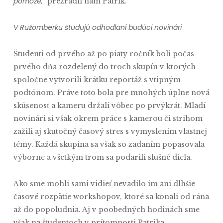
pomôže,“
prezradil nám Patrik.
V Ružomberku študujú odhodlaní budúci novinári
Študenti od prvého až po piaty ročník boli počas
prvého dňa rozdelený do troch skupín v ktorých
spoločne vytvorili krátku reportáž s vtipným
podtónom. Práve toto bola pre mnohých úplne nová
skúsenosť a kameru držali vôbec po prvýkrát. Mladí
novinári si však okrem práce s kamerou či strihom
zažili aj skutočný časový stres s vymyslením vlastnej
témy. Každá skupina sa však so zadaním popasovala
výborne a všetkým trom sa podarili slušné diela.
Ako sme mohli sami vidieť nevadilo im ani dlhšie
časové rozpätie workshopov, ktoré sa konali od rána
až do popoludnia. Aj v poobedných hodinách sme
však na študentoch v prítomnosti Patrika