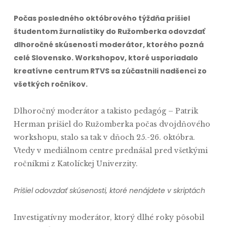
Počas posledného októbrového týždňa prišiel
študentom žurnalistiky do Ružomberka odovzdať
dlhoročné skúseností moderátor, ktorého pozná
celé Slovensko. Workshopov, ktoré usporiadalo
kreatívne centrum RTVS sa zúčastnili nadšenci zo
všetkých ročníkov.
Dlhoročný moderátor a takisto pedagóg – Patrik
Herman prišiel do Ružomberka počas dvojdňového
workshopu, stalo sa tak v dňoch 25.-26. októbra.
Vtedy v mediálnom centre prednášal pred všetkými
ročníkmi z Katolíckej Univerzity.
Prišiel odovzdať skúsenosti, ktoré nenájdete v skriptách
Investigatívny moderátor, ktorý dlhé roky pôsobil