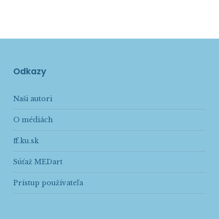
Odkazy
Naši autori
O médiách
ff.ku.sk
Súťaž MEDart
Prístup používateľa