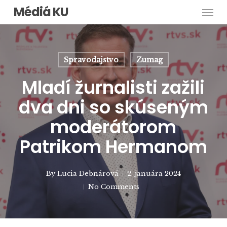
Men
Skip
Médiá KU
to
main
content
Spravodajstvo
Zumag
Mladí žurnalisti zažili
dva dni so skúseným
moderátorom
Patrikom Hermanom
By
Lucia Debnárová
2. januára 2024
No Comments