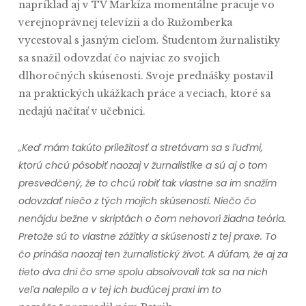
napríklad aj v TV Markíza momentálne pracuje vo
verejnoprávnej televízii a do Ružomberka
vycestoval s jasným cieľom. Študentom žurnalistiky
sa snažil odovzdať čo najviac zo svojich
dlhoročných skúsenosti. Svoje prednášky postavil
na praktických ukážkach práce a veciach, ktoré sa
nedajú načítať v učebnici.
„Keď mám takúto príležitosť a stretávam sa s ľuďmi,
ktorú chcú pôsobiť naozaj v žurnalistike a sú aj o tom
presvedčený, že to chcú robiť tak vlastne sa im snažím
odovzdať niečo z tých mojich skúseností. Niečo čo
nenájdu bežne v skriptách o čom nehovorí žiadna teória.
Pretože sú to vlastne zážitky a skúsenosti z tej praxe. To
čo prináša naozaj ten žurnalistický život. A dúfam, že aj za
tieto dva dni čo sme spolu absolvovali tak sa na nich
veľa nalepilo a v tej ich budúcej praxi im to