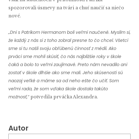
spozorovali úsmevy na tvári a chuť naučiť sa niečo
nové.
„Dni s Patrikom Hermanom boli veľmi naučené. Myslím si,
že každý z nás si z toho zobral presne to čo chcel. Všetci
sme si tu našli svoju obľúbenú činnosť z médií. Ako
prváci sme mohli skúsiť, čo nás najbližšie roky v škole
čaká a bolo to veľmi zaujímavé. Preto nám nevadilo ani
zostať v škole dlhšie ako sme mali. Jeho skúsenosti sú
naozaj veľké a máme sa od neho ešte čo učiť. Som
veľmi rada, že som vďaka škole dostala takúto
možnosť,“
potvrdila prváčka Alexandra.
Autor