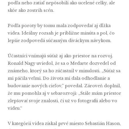
podľa neho zatiaľ nepôsobili ako ucelené celky, ale
skôr ako zostrih scén.
Podľa poroty by tomu mala zodpovedať aj dĺžka
videa. Ideálny rozsah je približne minúta a pol, čo
lepšie zodpovedá súčasným diváckym návykom.
Účastníci vnímajú súťaž aj ako priestor na rozvoj.
Ronald Nagy uviedol, že sa o Medarte dozvedel od
známeho, ktorý sa ho zúčastnil v minulosti. „Súťaž sa
mi páčila veľmi. Do života mi dala odhodlanie a
budovanie nových cieľov,“ povedal. Zároveň doplnil,
že mu pomohla aj v sebarozvoji: „Stále mám priestor
zlepšovať svoje znalosti, či už vo fotografii alebo vo
videu.“
V kategórii videa získal prvé miesto Sebastián Hason,