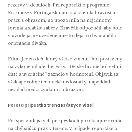
rezervy v detailoch. Pri reportáži o programe
Erasmus+ v Portugalsku porota ocenila hravosť a
prácu s obrazom, no upozornila na nejednotný
formát a slabšie zábery. Kravčák odporučil, aby bolo
v úvode jasne uvedené miesto deja, čo by uľahčilo
orientáciu diváka.
Film „Jeden deň, ktorý všetko zmenil“ bol postavený
na výkone mladej herečky. „Detské hranie bol veľmi
čisté a uveriteľné,“ zaznelo v hodnotení. Objavili sa
však aj drobné technické nedostatky, napríklad
nesúlad medzi zvukom a obrazom.
Porota pripustila trend krátkych videí
Pri spravodajských príspevkoch porota upozornila
na chýbajúcu prax v teréne. V prípade reportáže o