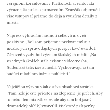
verejnom korčuľovaní v Piešťanoch absentovala
výraznejšia práca s prostredím. Kravčák odporučil
viac vstupovať priamo do deja a využívať detaily z
miesta.
Napriek výhradám hodnotí celkovú úroveň
pozitívne. „Bol som príjemne prekvapený aj z
niektorých spravodajských príspevkov,“ uviedol.
Zároveň vyzdvihol význam školských médií: „Na
stredných školách stále existuje videotvorba,
študentské televízie a médiá. Vychovávajú sa tam
budúci mladí novinári a publicisti.“
Najväčšou výzvou však ostáva obsahová stránka.
„Tam, kde je ešte priestor na zlepšenie, je príbeh. Aby
to nebol len mix záberov, ale aby tam bol jasný
dramatický oblúk,“ vysvetlil. Niektoré príspevky