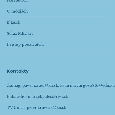
Naši autori
O médiách
ff.ku.sk
Súťaž MEDart
Prístup používateľa
Kontakty
Zumag:
pavel.izrael@ku.sk
,
katarina.vargova816@edu.ku
Pulzradio:
marcel.pales@rtvs.sk
TV Unica:
peter.kravcak@ku.sk