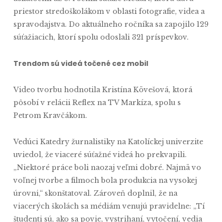
priestor stredoškolákom v oblasti fotografie, videa a
spravodajstva. Do aktuálneho ročníka sa zapojilo 129
súťažiacich, ktorí spolu odoslali 321 príspevkov.
Trendom sú videá točené cez mobil
Video tvorbu hodnotila Kristína Kövešová, ktorá
pôsobí v relácii Reflex na TV Markíza, spolu s
Petrom Kravčákom.
Vedúci Katedry žurnalistiky na Katolíckej univerzite
uviedol, že viaceré súťažné videá ho prekvapili.
„Niektoré práce boli naozaj veľmi dobré. Najmä vo
voľnej tvorbe a filmoch bola produkcia na vysokej
úrovni,“ skonštatoval. Zároveň doplnil, že na
viacerých školách sa médiám venujú pravidelne: „Tí
študenti sú, ako sa povie, vystrihaní, vytočení, vedia