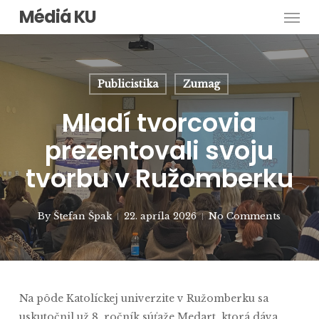
Men
Skip
Médiá KU
to
main
content
Publicistika
Zumag
Mladí tvorcovia
prezentovali svoju
tvorbu v Ružomberku
By
Štefan Špak
22. apríla 2026
No Comments
Na pôde Katolíckej univerzite v Ružomberku sa
uskutočnil už 8. ročník súťaže Medart, ktorá dáva