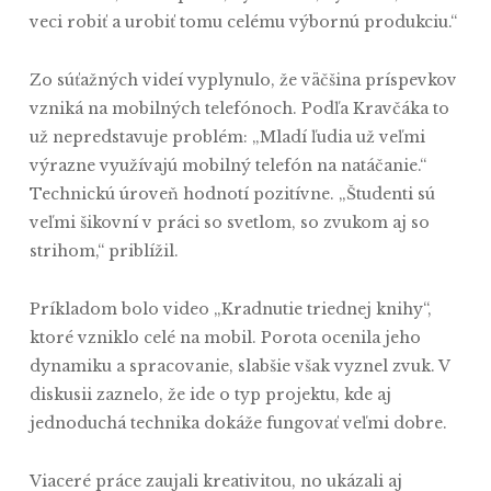
veci robiť a urobiť tomu celému výbornú produkciu.“
Zo súťažných videí vyplynulo, že väčšina príspevkov
vzniká na mobilných telefónoch. Podľa Kravčáka to
už nepredstavuje problém: „Mladí ľudia už veľmi
výrazne využívajú mobilný telefón na natáčanie.“
Technickú úroveň hodnotí pozitívne. „Študenti sú
veľmi šikovní v práci so svetlom, so zvukom aj so
strihom,“ priblížil.
Príkladom bolo video „Kradnutie triednej knihy“,
ktoré vzniklo celé na mobil. Porota ocenila jeho
dynamiku a spracovanie, slabšie však vyznel zvuk. V
diskusii zaznelo, že ide o typ projektu, kde aj
jednoduchá technika dokáže fungovať veľmi dobre.
Viaceré práce zaujali kreativitou, no ukázali aj