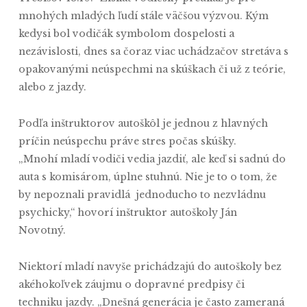
mnohých mladých ľudí stále väčšou výzvou. Kým
kedysi bol vodičák symbolom dospelosti a
nezávislosti, dnes sa čoraz viac uchádzačov stretáva s
opakovanými neúspechmi na skúškach či už z teórie,
alebo z jazdy.
Podľa inštruktorov autoškôl je jednou z hlavných
príčin neúspechu práve stres počas skúšky.
„Mnohí mladí vodiči vedia jazdiť, ale keď si sadnú do
auta s komisárom, úplne stuhnú. Nie je to o tom, že
by nepoznali pravidlá jednoducho to nezvládnu
psychicky,“ hovorí inštruktor autoškoly Ján
Novotný.
Niektorí mladí navyše prichádzajú do autoškoly bez
akéhokoľvek záujmu o dopravné predpisy či
techniku jazdy. „Dnešná generácia je často zameraná