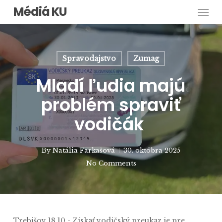
Men
Skip
Médiá KU
to
main
content
Spravodajstvo
Zumag
Mladí ľudia majú
problém spraviť
vodičák
By
Natália Farkašová
30. októbra 2025
No Comments
Trebišov 18.10.- Získať vodičský preukaz je pre