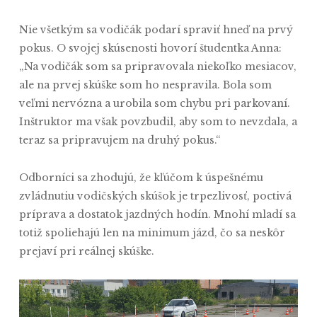
Nie všetkým sa vodičák podarí spraviť hneď na prvý
pokus. O svojej skúsenosti hovorí študentka Anna:
„Na vodičák som sa pripravovala niekoľko mesiacov,
ale na prvej skúške som ho nespravila. Bola som
veľmi nervózna a urobila som chybu pri parkovaní.
Inštruktor ma však povzbudil, aby som to nevzdala, a
teraz sa pripravujem na druhý pokus.“
Odborníci sa zhodujú, že kľúčom k úspešnému
zvládnutiu vodičských skúšok je trpezlivosť, poctivá
príprava a dostatok jazdných hodín. Mnohí mladí sa
totiž spoliehajú len na minimum jázd, čo sa neskôr
prejaví pri reálnej skúške.