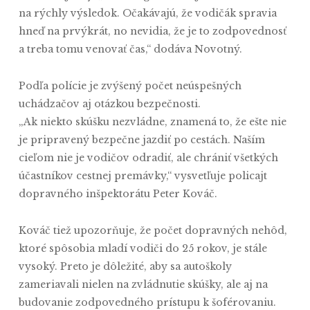
na rýchly výsledok. Očakávajú, že vodičák spravia
hneď na prvýkrát, no nevidia, že je to zodpovednosť
a treba tomu venovať čas,“ dodáva Novotný.
Podľa polície je zvýšený počet neúspešných
uchádzačov aj otázkou bezpečnosti.
„Ak niekto skúšku nezvládne, znamená to, že ešte nie
je pripravený bezpečne jazdiť po cestách. Naším
cieľom nie je vodičov odradiť, ale chrániť všetkých
účastníkov cestnej premávky,“ vysvetľuje policajt
dopravného inšpektorátu Peter Kováč.
Kováč tiež upozorňuje, že počet dopravných nehôd,
ktoré spôsobia mladí vodiči do 25 rokov, je stále
vysoký. Preto je dôležité, aby sa autoškoly
zameriavali nielen na zvládnutie skúšky, ale aj na
budovanie zodpovedného prístupu k šoférovaniu.