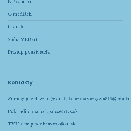
Naši autori
O médiách
ff.ku.sk
Súťaž MEDart
Prístup používateľa
Kontakty
Zumag:
pavel.izrael@ku.sk
,
katarina.vargova816@edu.ku
Pulzradio:
marcel.pales@rtvs.sk
TV Unica:
peter.kravcak@ku.sk