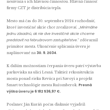
nesúvisia s ich hlavnou činnosťou. Hlavná činnosť
firmy CZT je distribúcia tepla.
Mesto má čas do 30. septembra 2024 rozhodnúť,
Minimálne
ktoré investičné akcie chce zrealizovať. „
jednu zásadnú, ak nie dve investičné akcie chceme
predstaviť na februárovom zastupiteľstve.
“ zdôraznil
primátor mesta. Ukončenie splácania úveru je
30. 9. 2034
naplánované na
.
K ďalším možnostiam čerpania úveru patrí výstavba
parkoviska na ulici Lesná. Taktiež rekonštrukcia
mosta ponad rieku Revúca pri Savoyi a projekt
Presná
Smart technológie mesta Ružomberok.
výška úveru je 6 182 536,97 €.
Poslanec Ján Kuráň počas diskusie vyjadril: