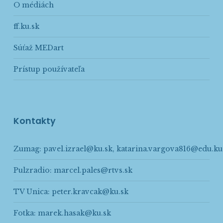
O médiách
ff.ku.sk
Súťaž MEDart
Prístup používateľa
Kontakty
Zumag:
pavel.izrael@ku.sk
,
katarina.vargova816@edu.ku
Pulzradio:
marcel.pales@rtvs.sk
TV Unica:
peter.kravcak@ku.sk
Fotka:
marek.hasak@ku.sk