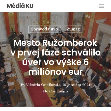
Men
Skip
Médiá KU
to
main
content
Spravodajstvo
Zumag
Mesto Ružomberok
v prvej fáze schválilo
úver vo výške 6
miliónov eur
By
Viktória Ondiková
16. januára 2024
No Comments