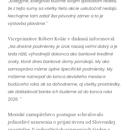
Kolegyne, kolegovia buďme svojim spôsobom realisti,
„
že z tejto sumy sa všetky tieto akcie uskutočniť nedajú.
Nechajme tam zatiaľ iba pôvodný zámer a to je
výstavba plavárne.
“
Viceprimátor Róbert Kolár v diskusii informoval:
Na dnešné podmienky je úrok naozaj veľmi dobrý a je
„
teda nižší, výhodnejší dokonca ako bankové kreditné
úroky, ktoré dnes bankové domy ponúkajú. My ako
samospráva máme úplne špecifické podmienky. My
môžeme načerpať do konca deviateho mesiaca
budúceho roka, ak sa dohodneme, aj všetky prostriedky,
ale dokladovať banke ich budeme až do konca roka
2026.
“
Mestské zastupiteľstvo postupne schvaľovalo
jednotlivé uznesenia o prijatí úveru od Slovenskej
sporiteľne. V jednotlivých uzneseniach žiaden z