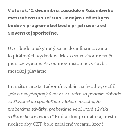
V utorok, 12. decembra, zasadalo v Ružomberku
mestské zastupiteľstvo. Jedným z dôležitých
bodov v programe bol bod o prijatí úveru od
Slovenskej sporiteľne.
Úver bude poskytnutý za účelom financovania
kapitálových výdavkov. Mesto sa rozhodne na čo
peniaze využije. Prvou možnosťou je výstavba
mestskej plavárne.
Primátor mesta, Ľubomír Kubáň na úvod vysvetlil:
Ide o nevyčerpaný úver z CZT. Nám sa podarila dohoda
„
zo Slovenskou sporiteľňou v takom rozsahu, že
preberáme záväzky, preberáme veci, ktoré súvisia
s dĺžkou financovania.
“ Podľa slov primátora, mesto
nechce aby CZT bolo zaťažené vecami, ktoré