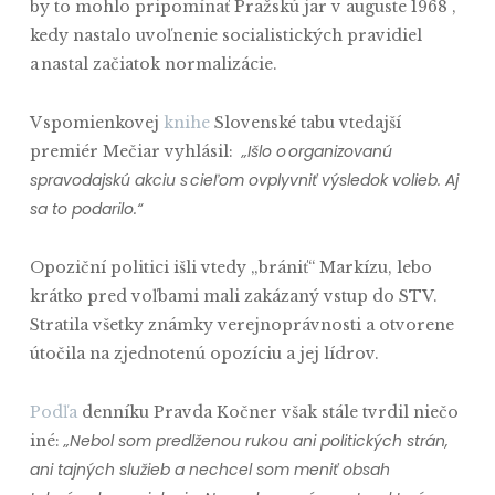
by to mohlo pripomínať Pražskú jar v auguste 1968 ,
kedy nastalo uvoľnenie socialistických pravidiel
a nastal začiatok normalizácie.
V spomienkovej
knihe
Slovenské tabu vtedajší
„Išlo o organizovanú
premiér Mečiar vyhlásil:
spravodajskú akciu s cieľom ovplyvniť výsledok volieb. Aj
sa to podarilo.“
Opoziční politici išli vtedy „brániť“ Markízu, lebo
krátko pred voľbami mali zakázaný vstup do STV.
Stratila všetky známky verejnoprávnosti a otvorene
útočila na zjednotenú opozíciu a jej lídrov.
Podľa
denníku Pravda Kočner však stále tvrdil niečo
„Nebol som predlženou rukou ani politických strán,
iné:
ani tajných služieb a nechcel som meniť obsah