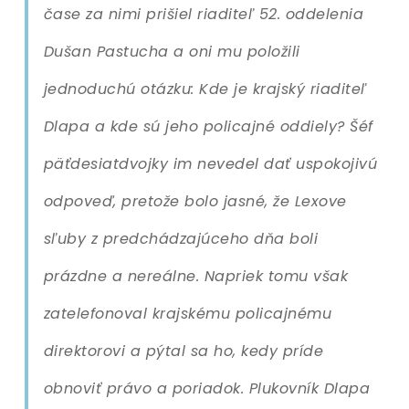
čase za nimi prišiel riaditeľ 52. oddelenia
Dušan Pastucha a oni mu položili
jednoduchú otázku: Kde je krajský riaditeľ
Dlapa a kde sú jeho policajné oddiely? Šéf
päťdesiatdvojky im nevedel dať uspokojivú
odpoveď, pretože bolo jasné, že Lexove
sľuby z predchádzajúceho dňa boli
prázdne a nereálne. Napriek tomu však
zatelefonoval krajskému policajnému
direktorovi a pýtal sa ho, kedy príde
obnoviť právo a poriadok. Plukovník Dlapa