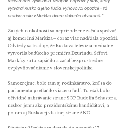
televízneho vysielania. Naopak, neprávny stav, ktorý
vytváral Rusko a jeho ľudia, vyhovoval opozícii – tá
predsa mala v Markíze dvere dokorán otvorené. “
Za týchto okolností sa neprirodzene začala správať
aj komerčná Markíza – čoraz viac nadŕžala opozícii.
Odvtedy sa traduje, že Ruskova televízia mediálne
vytvorila budúceho premiéra Dzurindu. Šéfovi
Markízy sa to zapáčilo a začal bezprostredne
ovplyvňovať dianie v slovenskej politike.
Samozrejme, bolo tam aj rodinkárstvo, keď sa do
parlamentu pretlačilo viacero ľudí. To však bolo
očividné nahrávanie strane SOP Rudolfa Schustera,
neskôr jemu ako prezidentskému kandidátovi, a
potom aj Ruskovej vlastnej strane ANO.