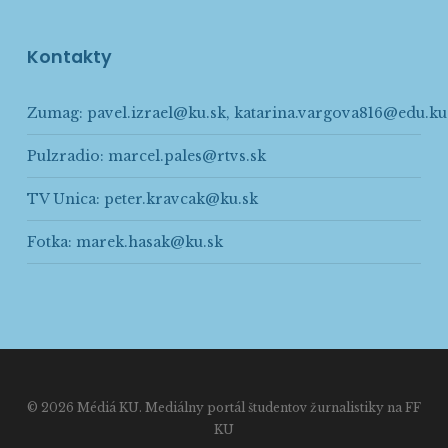
Kontakty
Zumag:
pavel.izrael@ku.sk
,
katarina.vargova816@edu.ku
Pulzradio:
marcel.pales@rtvs.sk
TV Unica:
peter.kravcak@ku.sk
Fotka:
marek.hasak@ku.sk
© 2026 Médiá KU. Mediálny portál študentov žurnalistiky na FF
KU