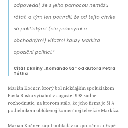
odpovedal, že s jeho pomocou nemôžu
rátať, a tým len potvrdil, že od tejto chvíle
sú politickými (nie právnymi a
obchodnými) víťazmi kauzy Markíza
opoziční politici.“
Citát z knihy „Komando 52“ od autora Petra
Tótha
Marián Kočner, ktorý bol niekdajším spolužiakom
Pavla Ruska vytiahol v auguste 1998 súdne
rozhodnutie, na ktorom stálo, že jeho firma je 51 %
podielnikom obľúbenej komerčnej televízie Markíza.
Marián Kočner kúpil pohľadávku spoločnosti Espé