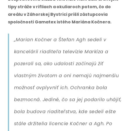
tipy stráže v rifliach a okuliaroch potom, čo do
areálu v Záhorskej Bystrici prišli zástupcovia
spoločnosti Gamatex istého Mariána Kočnera.
„Marian Kočner a Štefan Agh sedeli v
kancelárii riaditeľa televízie Markíza a
pozerali sa, ako udalosti začínajú žiť
vlastným životom a oni nemajú najmenšiu
možnosť ovplyvniť ich. Ochranka bola
bezmocná. Jediné, čo sa jej podarilo uhájiť,
bola budova riaditeľstva, kde sedeli ešte
stále držitelia licencie Kočner a Agh. Po