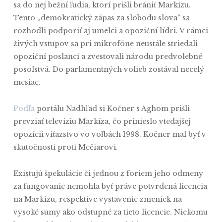
sa do nej bežní ľudia, ktorí prišli brániť Markízu.
Tento „demokratický zápas za slobodu slova“ sa
rozhodli podporiť aj umelci a opoziční lídri. V rámci
živých vstupov sa pri mikrofóne neustále striedali
opoziční poslanci a zvestovali národu predvolebné
posolstvá. Do parlamentných volieb zostával necelý
mesiac.
Podľa
portálu Nadhľad si Kočner s Aghom prišli
prevziať televíziu Markíza, čo prinieslo vtedajšej
opozícii víťazstvo vo voľbách 1998. Kočner mal byť v
skutočnosti proti Mečiarovi.
Existujú špekulácie či jednou z foriem jeho odmeny
za fungovanie nemohla byť práve potvrdená licencia
na Markízu, respektíve vystavenie zmeniek na
vysoké sumy ako odstupné za tieto licencie. Niekomu