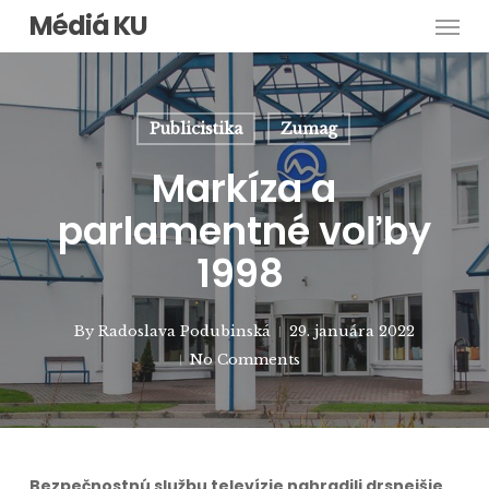
Men
Skip
Médiá KU
to
main
content
Publicistika
Zumag
Markíza a
parlamentné voľby
1998
By
Radoslava Podubinská
29. januára 2022
No Comments
Bezpečnostnú službu televízie nahradili drsnejšie