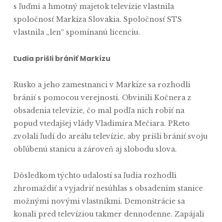
s ľuďmi a hmotný majetok televízie vlastnila
spoločnosť Markíza Slovakia. Spoločnosť STS
vlastnila „len“ spomínanú licenciu.
Ľudia prišli brániť Markízu
Rusko a jeho zamestnanci v Markíze sa rozhodli
brániť s pomocou verejnosti. Obvinili Kočnera z
obsadenia televízie, čo mal podľa nich robiť na
popud vtedajšej vlády Vladimíra Mečiara. PReto
zvolali ľudí do areálu televízie, aby prišli brániť svoju
obľúbenú stanicu a zároveň aj slobodu slova.
Dôsledkom týchto udalostí sa ľudia rozhodli
zhromaždiť a vyjadriť nesúhlas s obsadením stanice
možnými novými vlastníkmi. Demonštrácie sa
konali pred televíziou takmer dennodenne. Zapájali