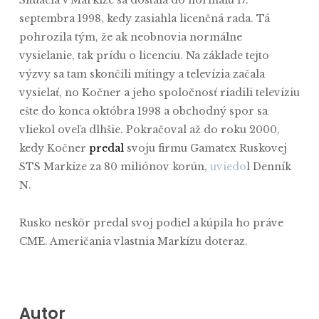
Situácia v Markíze sa dostala do normálu 17.
septembra 1998, kedy zasiahla licenčná rada. Tá
pohrozila tým, že ak neobnovia normálne
vysielanie, tak prídu o licenciu. Na základe tejto
výzvy sa tam skončili mítingy a televízia začala
vysielať, no Kočner a jeho spoločnosť riadili televíziu
ešte do konca októbra 1998 a obchodný spor sa
vliekol oveľa dlhšie. Pokračoval až do roku 2000,
kedy Kočner
predal
svoju firmu Gamatex Ruskovej
STS Markíze za 80 miliónov korún,
uviedo
l Denník
N.
Rusko neskôr predal svoj podiel a kúpila ho práve
CME. Američania vlastnia Markízu doteraz.
Autor