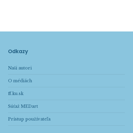
Odkazy
Naši autori
O médiách
ff.ku.sk
Súťaž MEDart
Prístup používateľa