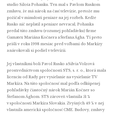
studio Siloša Pohanku. Ten mal s Pavlom Ruskom
zmluvu, že má nárok na časť televízie, pretože mu
požičal v minulosti peniaze na jej rozbeh. Keďže
Rusko nič neplatil a peniaze nevracal, Pohanka
predal túto zmluvu (rozumej pohľadávku) firme
Gamatex Mariána Kočnera a Štefana Ágha. Tí preto
prišli v roku 1998 mesiac pred voľbami do Markízy
a nárokovali si podiel v televízii.
Jej vlastníkmi boli Pavol Rusko a Silvia Volzová
prostredníctvom spoločnosti STS, s. r. o., ktorá mala
licenciu od Rady pre vysielanie na vysielanie TV
Markíza. Na túto spoločnosť mal podľa odkúpenej
pohľadávky čiastočný nárok Marián Kočner so
Štefanom Ághom. STS zároveň vlastnila 51 %
v spoločnosti Markíza Slovakia. Zvyšných 49 % v nej
vlastnila americká spoločnosť CME. Budovy, zmluvy