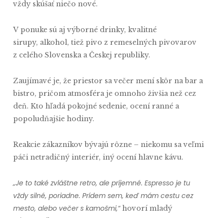
vždy skúšať niečo nové.
V ponuke sú aj výborné drinky, kvalitné
sirupy, alkohol, tiež pivo z remeselných pivovarov
z celého Slovenska a Českej republiky.
Zaujímavé je, že priestor sa večer mení skôr na bar a
bistro, pričom atmosféra je omnoho živšia než cez
deň. Kto hľadá pokojné sedenie, ocení ranné a
popoludňajšie hodiny.
Reakcie zákazníkov bývajú rôzne – niekomu sa veľmi
páči netradičný interiér, iný ocení hlavne kávu.
„Je to také zvláštne retro, ale príjemné. Espresso je tu
vždy silné, poriadne. Prídem sem, keď mám cestu cez
mesto, alebo večer s kamošmi,“
hovorí mladý