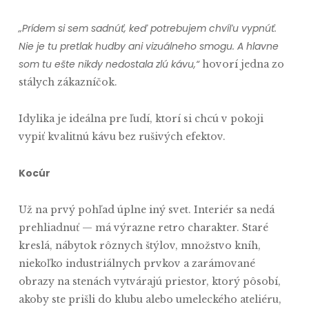
„Prídem si sem sadnúť, keď potrebujem chvíľu vypnúť.
Nie je tu pretlak hudby ani vizuálneho smogu. A hlavne
som tu ešte nikdy nedostala zlú kávu,“
hovorí jedna zo
stálych zákazníčok.
Idylika je ideálna pre ľudí, ktorí si chcú v pokoji
vypiť kvalitnú kávu bez rušivých efektov.
Kocúr
Už na prvý pohľad úplne iný svet. Interiér sa nedá
prehliadnuť — má výrazne retro charakter. Staré
kreslá, nábytok rôznych štýlov, množstvo kníh,
niekoľko industriálnych prvkov a zarámované
obrazy na stenách vytvárajú priestor, ktorý pôsobí,
akoby ste prišli do klubu alebo umeleckého ateliéru,