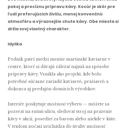
pokoj a precíznu prípravu kávy. Kocúr je skôr pre
ľudí preferujúcich živšiu, menej konvenčnú
atmosféru a výraznejšie chute kávy. Obe miesta si
držia svoj vlastný charakter.
Idylika
Podnik patrí medzi menšie martinské kaviarne v
centre, ktoré si dávajú záležať najmä na spôsobe
prípravy kávy. Vznikla ako projekt, kde bolo
potrebné súčasne zariadiť kaviareň, pražiareň a
dokonca aj predajňu domácich výrobkov.
Interiér poskytuje možnosť výberu — môžete sa
pozerať na rušnú ulicu, sledovať stroj na praženie
kávy v akcii, posedieť za barom alebo niekde v kúte.
V teplom počasí prichádza do úvahy možnosť