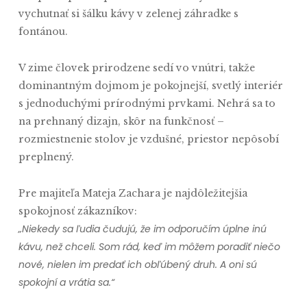
vychutnať si šálku kávy v zelenej záhradke s
fontánou.
V zime človek prirodzene sedí vo vnútri, takže
dominantným dojmom je pokojnejší, svetlý interiér
s jednoduchými prírodnými prvkami. Nehrá sa to
na prehnaný dizajn, skôr na funkčnosť –
rozmiestnenie stolov je vzdušné, priestor nepôsobí
preplnený.
Pre majiteľa Mateja Zachara je najdôležitejšia
spokojnosť zákazníkov:
„Niekedy sa ľudia čudujú, že im odporučím úplne inú
kávu, než chceli. Som rád, keď im môžem poradiť niečo
nové, nielen im predať ich obľúbený druh. A oni sú
spokojní a vrátia sa.“