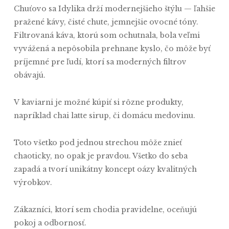
Chuťovo sa Idylika drží modernejšieho štýlu — ľahšie
pražené kávy, čisté chute, jemnejšie ovocné tóny.
Filtrovaná káva, ktorú som ochutnala, bola veľmi
vyvážená a nepôsobila prehnane kyslo, čo môže byť
príjemné pre ľudí, ktorí sa moderných filtrov
obávajú.
V kaviarni je možné kúpiť si rôzne produkty,
napríklad chai latte sirup, či domácu medovinu.
Toto všetko pod jednou strechou môže znieť
chaoticky, no opak je pravdou. Všetko do seba
zapadá a tvorí unikátny koncept oázy kvalitných
výrobkov.
Zákazníci, ktorí sem chodia pravidelne, oceňujú
pokoj a odbornosť.