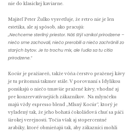
nie do klasickej kaviarne.
Majiteľ Peter Žulko vysvetľuje, že retro nie je len
estetika, ale aj spôsob, ako pracujú:
„Nechceme sterilný priestor. Náš štýl vznikol prirodzene –
niečo sme zachovali, niečo prerobili a niečo zachránili zo
starých bytov. Je to trochu mix, ale ľudia sa tu cítia
prirodzene.“
Kocúr je pražiareň, takže vôňa čerstvo praženej kávy
je tu prítomná takmer stále. V porovnaní s Idylikou
ponúkajú o niečo tmavšie pražené kávy, vhodné aj
pre konzervatívnejších zákazníkov. Na mlynčeku
majú vždy espresso blend „Mlsný Kocúr“, ktorý je
vyladený tak, že jeho bohatá čokoládová chuť sa páči
širokej verejnosti. Točia však aj stopercentné
arabiky, ktoré obmieňajú tak, aby zákazníci mohli