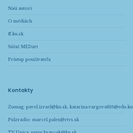
Naši autori
O médiách
ff.ku.sk
Súťaž MEDart
Prístup používateľa
Kontakty
Zumag:
pavel.izrael@ku.sk
,
katarina.vargova816@edu.ku
Pulzradio:
marcel.pales@rtvs.sk
TV Unica:
peter.kravcak@ku.sk