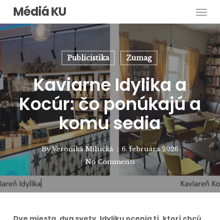
Men
Skip
Médiá KU
to
main
content
Publicistika
Zumag
Kaviarne Idylika a
Kocúr: čo ponúkajú a
komu sedia
By
Veronika Milučká
6. februára 2026
No Comments
Dve miesta, dva svety. Idyliku ocenia tí, ktorí chcú