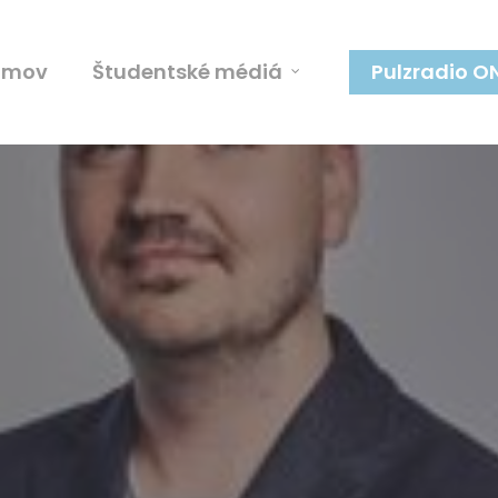
omov
Študentské médiá
Pulzradio O