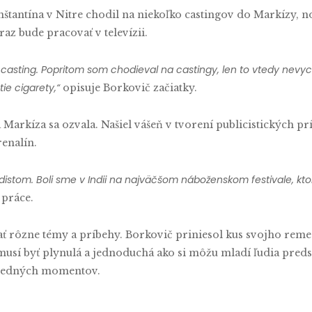
nštantína v Nitre chodil na niekoľko castingov do Markízy, n
 raz bude pracovať v televízii.
e casting. Popritom som chodieval na castingy, len to vtedy nevyc
ie cigarety,“
opisuje Borkovič začiatky.
Markíza sa ozvala. Našiel vášeň v tvorení publicistických p
enalín.
istom. Boli sme v Indii na najväčšom náboženskom festivale, ktorý
 práce.
ť rôzne témy a príbehy. Borkovič priniesol kus svojho rem
musí byť plynulá a jednoduchá ako si môžu mladí ľudia preds
osledných momentov.