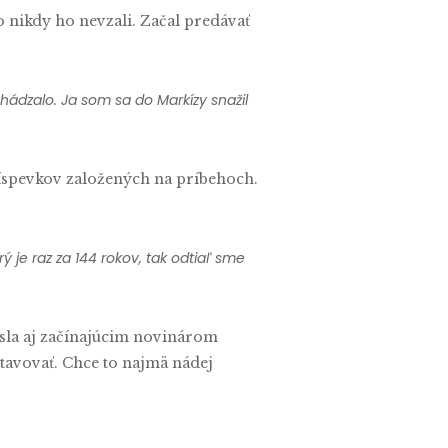
o nikdy ho nevzali. Začal predávať
hádzalo. Ja som sa do Markízy snažil
ríspevkov založených na príbehoch.
 je raz za 144 rokov, tak odtiaľ sme
esla aj začínajúcim novinárom
tavovať. Chce to najmä nádej