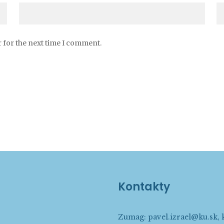
 for the next time I comment.
Kontakty
Zumag:
pavel.izrael@ku.sk
,