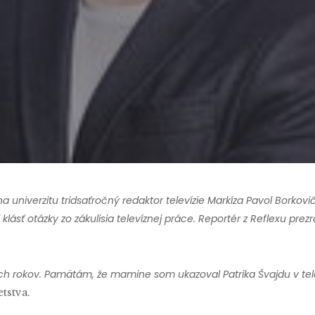
By
Matúš Pažítka
No Comments
l na univerzitu tridsaťročný redaktor televízie Markíza Pavol Borkov
lásť otázky zo zákulisia televíznej práce. Reportér z Reflexu prezr
tich rokov. Pamätám, že mamine som ukazoval Patrika Švajdu v tele
tstva.