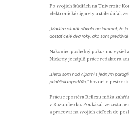
Po svojich štúdiách na Univerzite Ko
elektronické cigarety a stále dúfal, že
„Markíza akurát dávala na internet, že j
dostať celé dva roky, ako som predával t
Nakoniec posledný pokus mu vyšiel a 
Niekedy je náplň práce redaktora adr
„Lietal som nad Alpami s jedným paraglid
prinášali reportáže,“
hovorí o pestrosti
Prácu reportéra Reflexu môžu zahŕňa
v Ružomberku. Poukázal, že cesta ne
a pracovať na svojich cieľoch do p