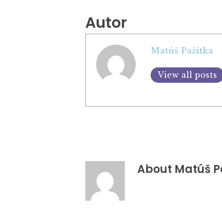
Autor
Matúš Pažítka
View all posts
About
Matúš P