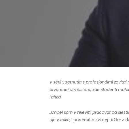
V sérii Stretnutia s profesionálmi zavíta
otvorenej atmosfére, kde študenti mohli k
ľahká.
„Chcel som v televízii pracovať od šies
ujo v telke,“
povedal o svojej túžbe z de