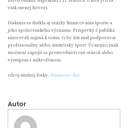
iných oblastí, napríklad z IT sektora, o ktorých sa
však menej hovorí.
Diskusia sa dotkla aj otázky financovania športu a
jeho spoločenského významu. Príspevky z publika
smerovali najmä k tomu, či by štát mal podporovať
profesionálny alebo amatérsky šport. Účastníci mali
možnosť zapojiť sa prostredníctvom otázok alebo
vystúpení s mikrofónom.
zdroj titulnej fotky:
Hanusove dni
Autor