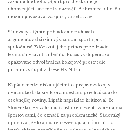
zásadnú hodnotu. „Šport pre diváka nie je
obohacujúci,“ uviedol a naznačil, že hranice toho, čo
možno považovať za šport, sú relatívne.
Sádovský s týmto pohľadom nesúhlasil a
argumentoval širším významom športu pre
spoločnosť. Zdôraznil jeho prínos pre zdravie,
komunitný život a identitu. Počas vystúpenia sa
opakovane odvolával na hokejové prostredie,
pričom vystúpil v drese HK Nitra.
Napätie medzi diskutujúcimi sa prejavovalo aj v
dynamike diskusie, ktorá miestami prechádzala do
osobnejšej roviny. Lipták napríklad kritizoval, že
Slovensko je v zahraničí často reprezentované najmä
športovcami, čo označil za problematické. Sádovský
oponoval, že krajinu reprezentujú aj odborníci z