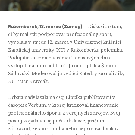
Ružomberok, 13. marca (Zumag)
– Diskusia o tom,
či by mal štát podporovať profesionálny šport,
vyvolala v stredu 12. marca v Univerzitnej knižnici
Katolíckej univerzity (KU) v Ružomberku polemiku.
Podujatie sa konalo v rámci Hanusových dní a
vystúpili na ňom publicisti Jakub Lipták a Šimon
Sádovský. Moderoval ju vedúci Katedry žurnalistiky
KU Peter Kravčák.
Debata nadviazala na esej Liptáka publikovanú v
časopise Verbum, v ktorej kritizoval financovanie
profesionálneho športu z verejných zdrojov. Svoj
postoj zopakoval aj počas diskusie, pričom
zdôraznil, že šport podľa neho neprináša divákovi