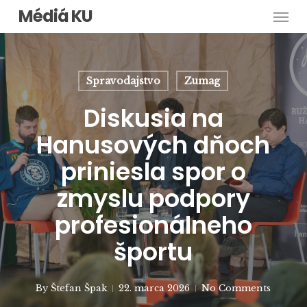
Men
Skip
Médiá KU
to
main
content
Spravodajstvo
Zumag
Diskusia na
Hanusových dňoch
priniesla spor o
zmyslu podpory
profesionálneho
športu
By
Štefan Špak
22. marca 2026
No Comments