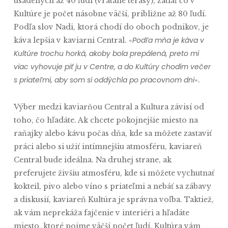
usadených až 40 ľudí (vrátane terasy), zatiaľ čo v
Kultúre je počet násobne väčší, približne až 80 ľudí.
Podľa slov Nadi, ktorá chodí do oboch podnikov, je
Podľa mňa je káva v
káva lepšia v kaviarni Central. «
Kultúre trochu horká, akoby bola prepálená, preto mi
viac vyhovuje piť ju v Centre, a do Kultúry chodím večer
s priateľmi, aby som si oddýchla po pracovnom dni
».
Výber medzi kaviarňou Central a Kultura závisí od
toho, čo hľadáte. Ak chcete pokojnejšie miesto na
raňajky alebo kávu počas dňa, kde sa môžete zastaviť
práci alebo si užiť intímnejšiu atmosféru, kaviareň
Central bude ideálna. Na druhej strane, ak
preferujete živšiu atmosféru, kde si môžete vychutnať
kokteil, pivo alebo víno s priateľmi a nebáť sa zábavy
a diskusií, kaviareň Kultúra je správna voľba. Taktiež,
ak vám neprekáža fajčenie v interiéri a hľadáte
miesto, ktoré pojme väčší počet ľudí, Kultúra vám