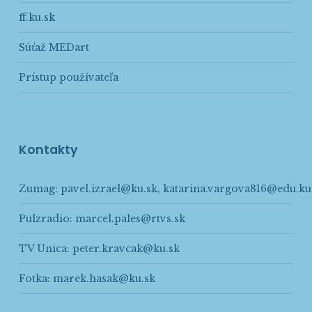
ff.ku.sk
Súťaž MEDart
Prístup používateľa
Kontakty
Zumag:
pavel.izrael@ku.sk
,
katarina.vargova816@edu.ku
Pulzradio:
marcel.pales@rtvs.sk
TV Unica:
peter.kravcak@ku.sk
Fotka:
marek.hasak@ku.sk