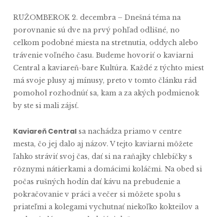
RUŽOMBEROK 2. decembra – Dnešná téma na
porovnanie sú dve na prvý pohľad odlišné, no
celkom podobné miesta na stretnutia, oddych alebo
trávenie voľného času. Budeme hovoriť o kaviarni
Central a kaviareň-bare Kultúra. Každé z týchto miest
má svoje plusy aj mínusy, preto v tomto článku rád
pomohol rozhodnúť sa, kam a za akých podmienok
by ste si mali zájsť.
Kaviareň Central
sa nachádza priamo v centre
mesta, čo jej dalo aj názov. V tejto kaviarni môžete
ľahko stráviť svoj čas, dať si na raňajky chlebíčky s
rôznymi nátierkami a domácimi koláčmi. Na obed si
počas rušných hodín dať kávu na prebudenie a
pokračovanie v práci a večer si môžete spolu s
priateľmi a kolegami vychutnať niekoľko kokteilov a