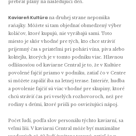
prebrať plány na nasledujúci deň.
Kaviareň Kultúra
na druhej strane neponúka
raňajky. Môžete si tam objednať obmedzený výber
koláčov, ktoré kupujú, nie vyrábajú sami. Toto
miesto je skôr vhodné pre tých, kto chce stráviť
príjemný čas s priateľmi pri pohári vína, piva alebo
koktejlu, ktorých je v tomto podniku viac. Hlavnou
odlišnosťou od kaviarne Central je to, že v Kultúre
povolené fajčiť priamo v podniku, zatiaľ čo v Centre
si môžete zapáliť iba na letnej terase. Interiér, hudba
a povolenie fajčiť sú viac vhodné pre skupiny, ktoré
chcú stráviť čas pri veselých rozhovoroch, než pre
rodiny s deťmi, ktoré prišli po osviežujúci nápoj.
Počet ľudí, podľa slov personálu týchto kaviarní, sa
veľmi líši. V kaviarni Central môže byť maximálne