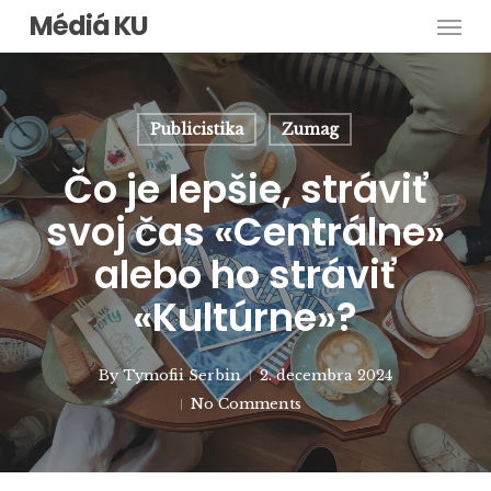
Men
Skip
Médiá KU
to
main
content
Publicistika
Zumag
Čo je lepšie, stráviť
svoj čas «Centrálne»
alebo ho stráviť
«Kultúrne»?
By
Tymofii Serbin
2. decembra 2024
No Comments