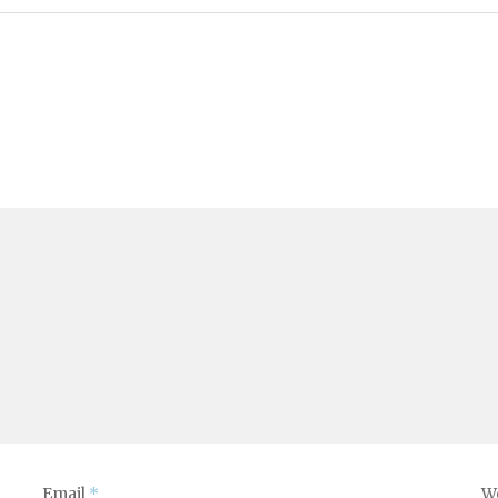
Email
*
W