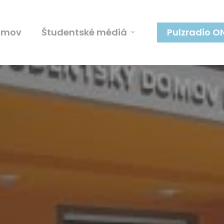
omov
Študentské médiá
Pulzradio O