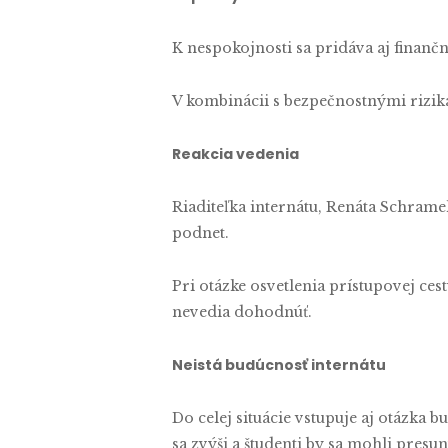
K nespokojnosti sa pridáva aj finančn
V kombinácii s bezpečnostnými rizik
Reakcia vedenia
Riaditeľka internátu, Renáta Schrame
podnet.
Pri otázke osvetlenia prístupovej c
nevedia dohodnúť.
Neistá budúcnosť internátu
Do celej situácie vstupuje aj otázka 
sa zvýši a študenti by sa mohli pres