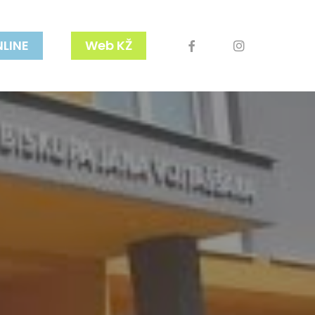
facebook
youtube
instagram
NLINE
Web KŽ