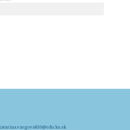
katarina.vargova816@edu.ku.sk