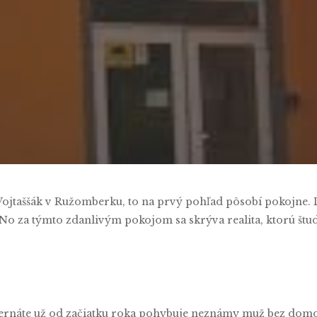
By
Simona Straková
No Comments
taššák v Ružomberku, to na prvý pohľad pôsobí pokojne. Dv
 No za týmto zdanlivým pokojom sa skrýva realita, ktorú štud
ternáte už od začiatku roka pohybuje neznámy muž bez dom