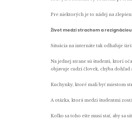
Pre niektorých je to nádej na zlepše
Život medzi strachom a rezignáciou
Situácia na internáte tak odhaľuje šir
Na jednej strane sú študenti, ktorí o
objavuje cudzí človek, chýba dohľad a
Kuchynky, ktoré mali byť miestom str
A otázka, ktorá medzi študentmi zost
Koľko sa toho ešte musí stať, aby sa sit