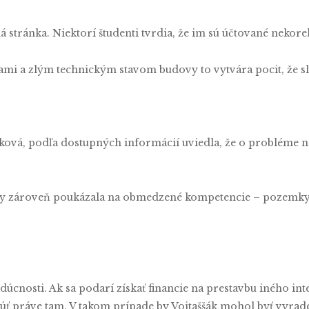
á stránka. Niektorí študenti tvrdia, že im sú účtované nekore
ami a zlým technickým stavom budovy to vytvára pocit, že 
ková, podľa dostupných informácií uviedla, že o probléme ne
esty zároveň poukázala na obmedzené kompetencie – pozemky 
budúcnosti. Ak sa podarí získať financie na prestavbu iného i
unúť práve tam. V takom prípade by Vojtaššák mohol byť vyrad