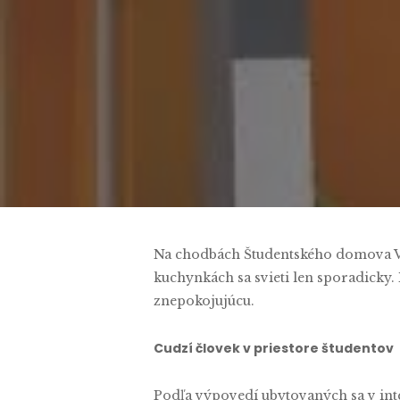
Na chodbách Študentského domova Voj
kuchynkách sa svieti len sporadicky.
znepokojujúcu.
Cudzí človek v priestore študentov
Podľa výpovedí ubytovaných sa v in