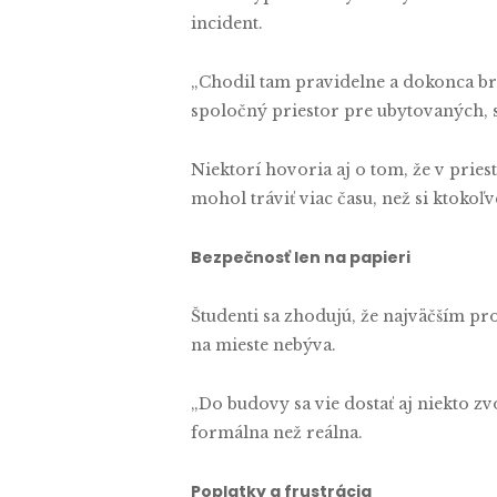
incident.
„Chodil tam pravidelne a dokonca bral
spoločný priestor pre ubytovaných, s
Niektorí hovoria aj o tom, že v prie
mohol tráviť viac času, než si ktoko
Bezpečnosť len na papieri
Študenti sa zhodujú, že najväčším pr
na mieste nebýva.
„Do budovy sa vie dostať aj niekto zvo
formálna než reálna.
Poplatky a frustrácia