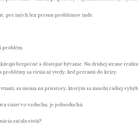
nie, pre iných len presun problémov inde.
ší problém.
čakávajú bezpečné a dôstojné bývanie. Na druhej strane realit
 problémy sa riešia až vtedy, keď prerastú do krízy.
etnutí, sa menia na priestory, ktorým sa mnohí radšej vyhýb
áva visieť vo vzduchu, je jednoduchá:
uácia začala riešiť?