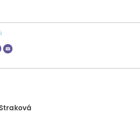
á
Straková