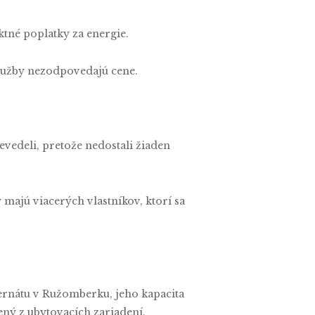
ktné poplatky za energie.
služby nezodpovedajú cene.
vedeli, pretože nedostali žiaden
majú viacerých vlastníkov, ktorí sa
nternátu v Ružomberku, jeho kapacita
ený z ubytovacích zariadení.