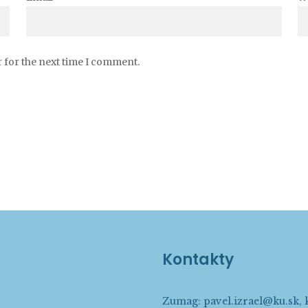
 for the next time I comment.
Kontakty
Zumag:
pavel.izrael@ku.sk
,