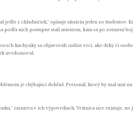
 jedlo z chladničiek,“ opisuje situáciu jeden zo študentov. K
a podľa nich postupne stali miestom, kam sa po zotmení boja
storoch kuchynky sa objavovali cudzie veci, ako deky či osob
ľvek uvedomoval.
oblémom je chýbajúci dohľad. Personál, ktorý by mal mať na 
nku,“ zaznieva v ich výpovediach. Vrátnica síce existuje, no 