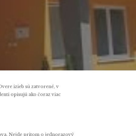
ere izieb sú zatvorené, v
enti opisujú ako čoraz viac
ova. Nejde pritom o jednorazový